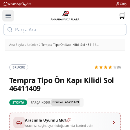
WhatsApp
Ara
Giriş
🛒
Parça Ara...
Ana Sayfa
Ürünler
Tempra Tipo Ön Kapı Kilidi Sol 46411409
BRUCKE
(0)
Tempra Tipo Ön Kapı Kilidi Sol
46411409
PARÇA KODU:
STOKTA
Brucke 46411409
Aracımla Uyumlu Mu?
Aracınızı seçin, uyumluluğu anında kontrol edin