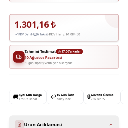
1.301,16
₺
KDV Hariç:
₺1.084,30
KDV Dahil
6 Taksit
Tahmini Teslimat
17:00'a kadar
10 Ağustos Pazartesi
Bugün sipariş verin, yarın kargoda!
🚚
Aynı Gün Kargo
↩️
15 Gün İade
🔒
Güvenli Ödeme

17:00'a kadar
Kolay iade
256 Bit SSL
Urun Aciklamasi