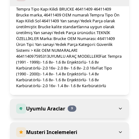
Tempra Tipo Kapı Kilidi BRUCKE 46411409 46411409
Brucke marka, 46411409 OEM numaralı Tempra Tipo Ön
Kapı Kilidi Sol 46411409 Yan sanayi Yedek Parça olarak
üretilmiştir. Brucke kalite standartlarına uygun olarak
üretilmiş Yan sanayi Yedek Parça ürünüdür. TEKNİK
ÖZELLİKLER Marka: Brucke OEM Numarası: 46411409
Ürün Tipi: Yan sanayi Yedek Parça Kategori: Güvenlik
Sistemi > Kilit OEM NUMARALARI
464114097595313UYUMLU ARAÇ MODELLERİFiat Tempra
(1991 - 1999):- 1.6 8v- 1.6 8v Enjektörlü- 1.6 8v
Karbüratörlü- 2.0 16v- 2.0 8v- 1.6 8v- 2.0 16vFiat Tipo
(1990 - 2000):- 1.4 8v- 1.4 8v Enjektörlü- 1.4 8v
Karbüratörlü- 1.6 8v- 1.6 8v Enjektörlü- 1.6 8v
Karbüratörlü- 2.0 16v- 1.4 8v- 1.6 8v Karbüratörlü
Uyumlu Araclar
9
Musteri Incelemeleri