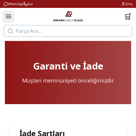
WhatsApp
Ara
Giriş
🛒
Parça Ara...
Garanti ve İade
Müşteri memnuniyeti önceliğimizdir
İade Şartları