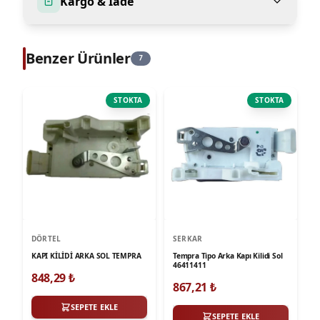
Kargo & Iade
Benzer Ürünler
7
STOKTA
STOKTA
DÖRTEL
SERKAR
KAPI KİLİDİ ARKA SOL TEMPRA
Tempra Tipo Arka Kapı Kilidi Sol
46411411
848,29
₺
867,21
₺
SEPETE EKLE
SEPETE EKLE