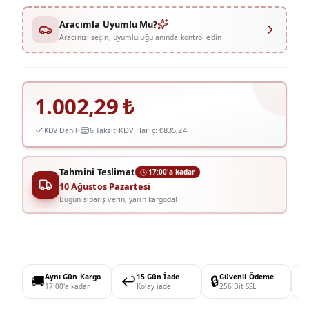
Aracımla Uyumlu Mu?
Aracınızı seçin, uyumluluğu anında kontrol edin
1.002,29
₺
KDV Hariç:
₺835,24
KDV Dahil
6 Taksit
Tahmini Teslimat
17:00'a kadar
10 Ağustos Pazartesi
Bugün sipariş verin, yarın kargoda!
🚚
Aynı Gün Kargo
↩️
15 Gün İade
🔒
Güvenli Ödeme

17:00'a kadar
Kolay iade
256 Bit SSL