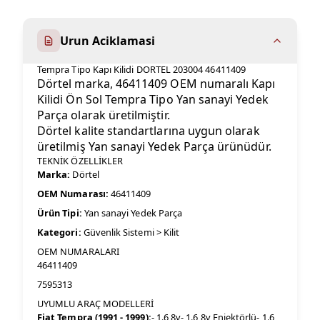
Urun Aciklamasi
Tempra Tipo Kapı Kilidi DORTEL 203004 46411409
Dörtel marka, 46411409 OEM numaralı Kapı
Kilidi Ön Sol Tempra Tipo Yan sanayi Yedek
Parça olarak üretilmiştir.
Dörtel kalite standartlarına uygun olarak
üretilmiş Yan sanayi Yedek Parça ürünüdür.
TEKNİK ÖZELLİKLER
Marka:
Dörtel
OEM Numarası:
46411409
Ürün Tipi:
Yan sanayi Yedek Parça
Kategori:
Güvenlik Sistemi > Kilit
OEM NUMARALARI
46411409
7595313
UYUMLU ARAÇ MODELLERİ
Fiat Tempra (1991 - 1999):
- 1.6 8v- 1.6 8v Enjektörlü- 1.6