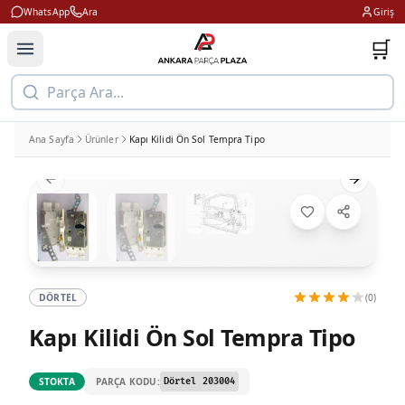
WhatsApp
Ara
Giriş
🛒
Parça Ara...
Ana Sayfa
Ürünler
Kapı Kilidi Ön Sol Tempra Tipo
Previous slide
Next slid
DÖRTEL
(0)
Kapı Kilidi Ön Sol Tempra Tipo
PARÇA KODU:
STOKTA
Dörtel 203004