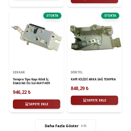
STOKTA
STOKTA
SERKAR
DÖRTEL
Tempra Tipo Kapı Kilidi İç
KAPI KİLİDİ ARKA SAĞ TEMPRA
Elektrikli Ön Sol 46411409
848,29
₺
946,22
₺
SEPETE EKLE
SEPETE EKLE
Daha Fazla Göster
(+
3
)