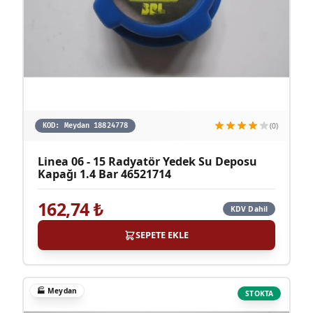
(0)
KOD:
Meydan 18824778
Linea 06 - 15 Radyatör Yedek Su Deposu
Kapağı 1.4 Bar 46521714
162,74
₺
KDV Dahil
SEPETE EKLE
🏭
Meydan
STOKTA