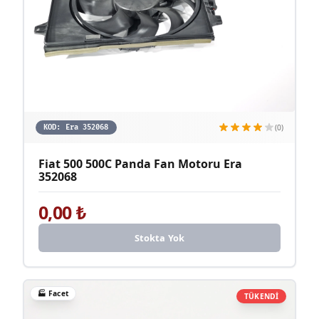
(0)
KOD:
Era 352068
Fiat 500 500C Panda Fan Motoru Era
352068
0,00
₺
Stokta Yok
🏭
Facet
TÜKENDİ