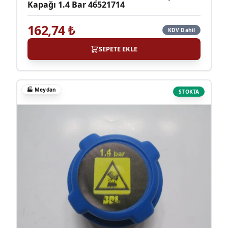
Kapağı 1.4 Bar 46521714
162,74
₺
KDV Dahil
SEPETE EKLE
🏭
Meydan
STOKTA