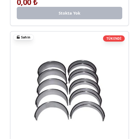
0,00
₺
Stokta Yok
🏭
Sahin
TÜKENDİ