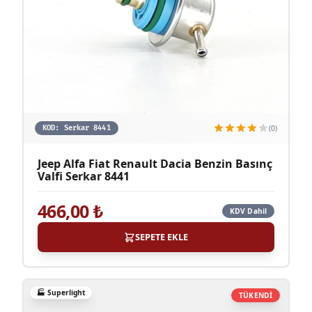
(0)
KOD:
Serkar 8441
Jeep Alfa Fiat Renault Dacia Benzin Basınç
Valfi Serkar 8441
466,00
₺
KDV Dahil
SEPETE EKLE
🏭
Superlight
TÜKENDİ