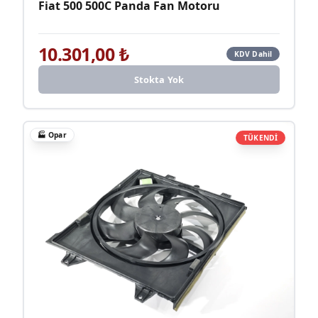
Fiat 500 500C Panda Fan Motoru
10.301,00
₺
KDV Dahil
Stokta Yok
🏭
Opar
TÜKENDİ