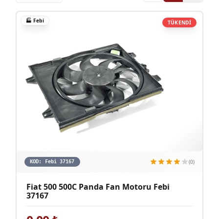
🏭
Febi
TÜKENDİ
(0)
KOD:
Febi 37167
Fiat 500 500C Panda Fan Motoru Febi
37167