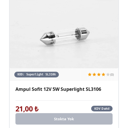
(0)
KOD:
Superlight SL3106
Ampul Sofit 12V 5W Superlight SL3106
21,00
₺
KDV Dahil
Stokta Yok