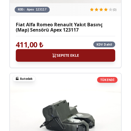
(0)
KOD:
Apex 123117
Fiat Alfa Romeo Renault Yakıt Basınç
(Map) Sensörü Apex 123117
411,00
₺
KDV Dahil
SEPETE EKLE
🏭
Autodak
TÜKENDİ