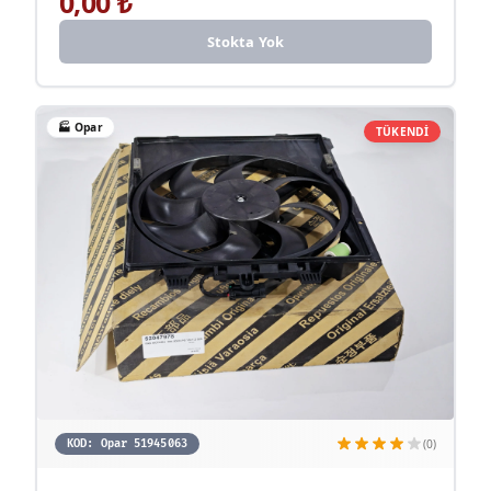
0,00
₺
Stokta Yok
🏭
Opar
TÜKENDİ
(0)
KOD:
Opar 51945063