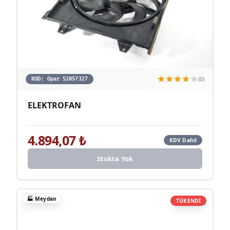
(0)
KOD:
Opar 52057327
ELEKTROFAN
4.894,07
₺
KDV Dahil
Stokta Yok
🏭
Meydan
TÜKENDİ