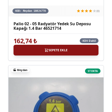
(0)
KOD:
Meydan 18024778
Palio 02 - 05 Radyatör Yedek Su Deposu
Kapağı 1.4 Bar 46521714
162,74
₺
KDV Dahil
SEPETE EKLE
🏭
Meydan
STOKTA