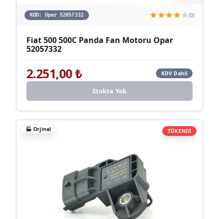
(0)
KOD:
Opar 52057332
Fiat 500 500C Panda Fan Motoru Opar
52057332
2.251,00
₺
KDV Dahil
Stokta Yok
🏭
Orjinal
TÜKENDİ