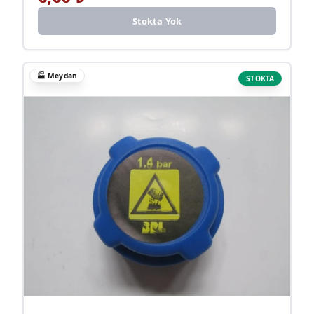
Stokta Yok
🏭
Meydan
STOKTA