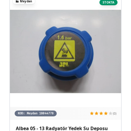
🏭
Meydan
STOKTA
(0)
KOD:
Meydan 18044778
Albea 05 - 13 Radyatör Yedek Su Deposu