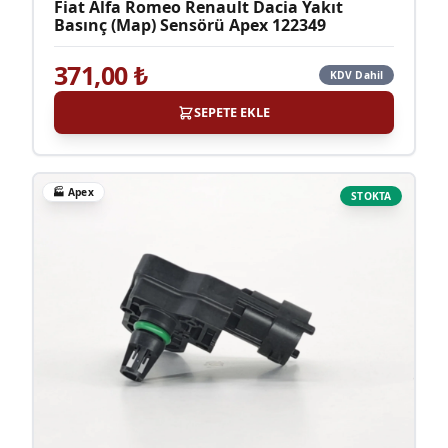
Fiat Alfa Romeo Renault Dacia Yakıt
Basınç (Map) Sensörü Apex 122349
371,00
₺
KDV Dahil
SEPETE EKLE
🏭
Apex
STOKTA