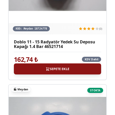
(0)
KOD:
Meydan 18724778
Doblo 11 - 15 Radyatör Yedek Su Deposu
Kapağı 1.4 Bar 46521714
162,74
₺
KDV Dahil
SEPETE EKLE
🏭
Meydan
STOKTA