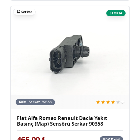
🏭
Serkar
STOKTA
(0)
KOD:
Serkar 90358
Fiat Alfa Romeo Renault Dacia Yakıt
Basınç (Map) Sensörü Serkar 90358
465,00
₺
KDV Dahil