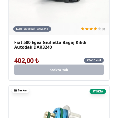
(0)
KOD:
Autodak DAK3240
Fiat 500 Egea Giulietta Bagaj Kilidi
Autodak DAK3240
402,00
₺
KDV Dahil
Stokta Yok
🏭
Serkar
STOKTA