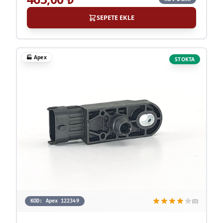
SEPETE EKLE
🏭
Apex
STOKTA
(0)
KOD:
Apex 122349