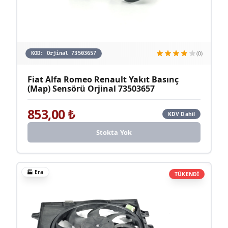
(0)
KOD:
Orjinal 73503657
Fiat Alfa Romeo Renault Yakıt Basınç
(Map) Sensörü Orjinal 73503657
853,00
₺
KDV Dahil
Stokta Yok
🏭
Era
TÜKENDİ