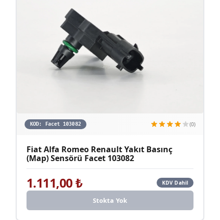
(0)
KOD:
Facet 103082
Fiat Alfa Romeo Renault Yakıt Basınç
(Map) Sensörü Facet 103082
1.111,00
₺
KDV Dahil
Stokta Yok