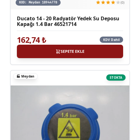
(0)
KOD:
Meydan 18944778
Ducato 14 - 20 Radyatör Yedek Su Deposu
Kapağı 1.4 Bar 46521714
162,74
₺
KDV Dahil
SEPETE EKLE
🏭
Meydan
STOKTA