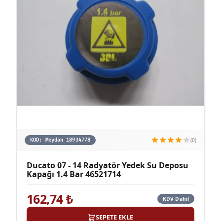
(0)
KOD:
Meydan 18934778
Ducato 07 - 14 Radyatör Yedek Su Deposu
Kapağı 1.4 Bar 46521714
162,74
₺
KDV Dahil
SEPETE EKLE