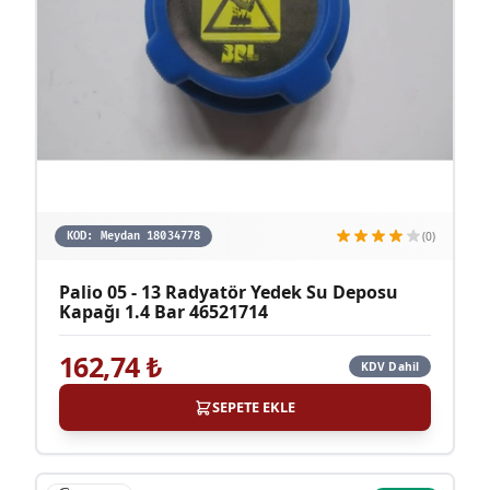
(0)
KOD:
Meydan 18034778
Palio 05 - 13 Radyatör Yedek Su Deposu
Kapağı 1.4 Bar 46521714
162,74
₺
KDV Dahil
SEPETE EKLE