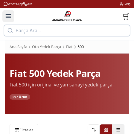
WhatsApp
Ara
Giriş
🛒
Parça Ara...
Ana Sayfa
Oto Yedek Parça
Fiat
500
Fiat
500
Yedek Parça
Fiat
500
için orijinal ve yan sanayi yedek parça
597
Ürün
Filtreler
Onerilen