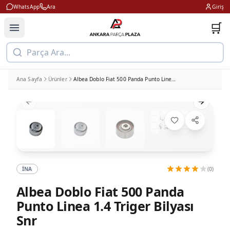
WhatsApp
Ara
Giriş
🛒
Parça Ara...
Ana Sayfa
Ürünler
Albea Doblo Fiat 500 Panda Punto Linea 1.4 Triger Bilyası Snr
Previous slide
Next slid
İNA
(0)
Albea Doblo Fiat 500 Panda
Punto Linea 1.4 Triger Bilyası
Snr