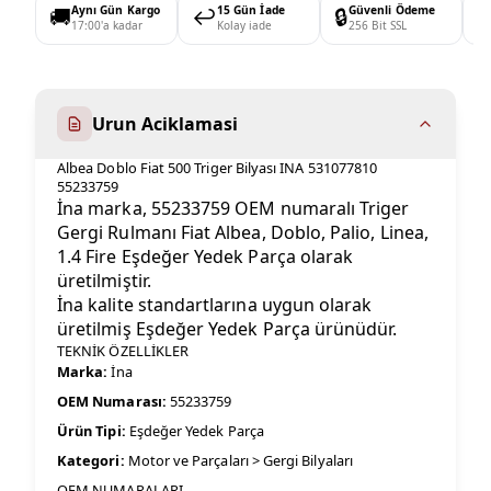
🚚
Aynı Gün Kargo
↩️
15 Gün İade
🔒
Güvenli Ödeme

17:00'a kadar
Kolay iade
256 Bit SSL
Urun Aciklamasi
Albea Doblo Fiat 500 Triger Bilyası INA 531077810
55233759
İna marka, 55233759 OEM numaralı Triger
Gergi Rulmanı Fiat Albea, Doblo, Palio, Linea,
1.4 Fire Eşdeğer Yedek Parça olarak
üretilmiştir.
İna kalite standartlarına uygun olarak
üretilmiş Eşdeğer Yedek Parça ürünüdür.
TEKNİK ÖZELLİKLER
Marka:
İna
OEM Numarası:
55233759
Ürün Tipi:
Eşdeğer Yedek Parça
Kategori:
Motor ve Parçaları > Gergi Bilyaları
OEM NUMARALARI