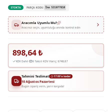
PARÇA KODU:
STOKTA
İna 531077810
Aracımla Uyumlu Mu?
Aracınızı seçin, uyumluluğu anında kontrol edin
898,64
₺
KDV Hariç:
₺748,87
KDV Dahil
6 Taksit
Tahmini Teslimat
17:00'a kadar
10 Ağustos Pazartesi
Bugün sipariş verin, yarın kargoda!