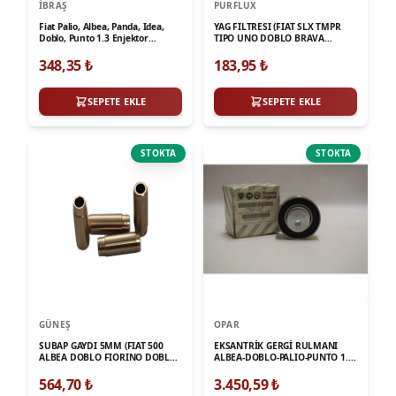
İBRAŞ
PURFLUX
Fiat Palio, Albea, Panda, Idea,
YAG FILTRESI (FIAT SLX TMPR
Doblo, Punto 1.3 Enjektor
TIPO UNO DOBLO BRAVA
Borusu Mazot Hortumu İbraş
BRAVO FIORINO ALBEA PALIO
PUNTO MAREA PANDA STILO)
348,35
₺
183,95
₺
SEPETE EKLE
SEPETE EKLE
STOKTA
STOKTA
GÜNEŞ
OPAR
SUBAP GAYDI 5MM (FIAT 500
EKSANTRİK GERGİ RULMANI
ALBEA DOBLO FIORINO DOBLO
ALBEA-DOBLO-PALIO-PUNTO 1.2-
PUNTO PANDA 12 14 ALFA
1.4-UNO-LINEA-IDEA 1.4-PANDA
ROMEO MITO 14)
1.1-1.2-FIAT500 1.2
564,70
₺
3.450,59
₺