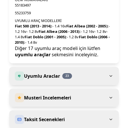
55183497
55233759
UYUMLU ARAÇ MODELLERİ
Fiat 500 (2013 - 2014):
- 1.4 16v
Fiat Albea (2002 - 2005):
-
1.2 16v- 1.2 8v
Fiat Albea (2006 - 2013):
- 1.2 16v- 1.2 8v-
1.4 8v
Fiat Doblo (2001 - 2005):
- 1.2 8v
Fiat Doblo (2006 -
2010):
- 1.4 8v
Diğer 17 uyumlu araç modeli için lütfen
uyumlu araçlar
sekmesini inceleyiniz.
Uyumlu Araclar
23
Musteri Incelemeleri
Taksit Secenekleri