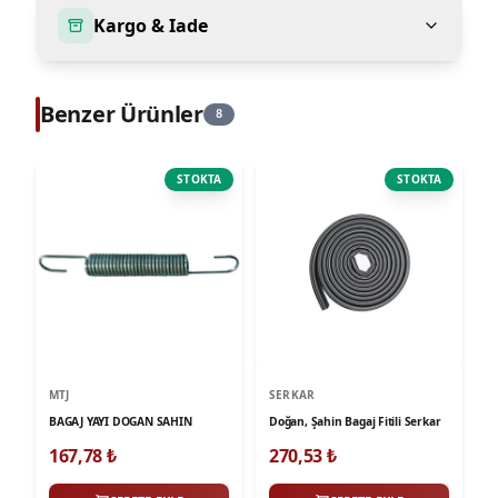
Kargo & Iade
Benzer Ürünler
8
STOKTA
STOKTA
MTJ
SERKAR
BAGAJ YAYI DOGAN SAHIN
Doğan, Şahin Bagaj Fitili Serkar
167,78
₺
270,53
₺