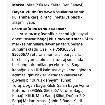
Marka:
Mita (Yüksek Kaliteli Yan Sanayi)
Dayanıklılık:
Dış hava koşullarına ve sık
kullanıma karşı dirençli metal ve plastik
alaşımlı yapı.
Neden Bu Ürünü Tercih Etmelisiniz?
Aracınızın
güvenlik sistemi
için hayati
önem taşıyan
bagaj kilit mekanizması
, Mita
markasının yıllara dayanan tecrübesiyle
sunulmaktadır. Özellikle
7593655
ve
85050677
referans numaralı parçalarla
birebir uyumlu olması, montaj sırasında
herhangi bir tadilat gerektirmez. Bagaj
kapağınızın kilitli kalması veya kendiliğinden
açılması gibi riskleri ortadan kaldırarak
güvenli bir sürüş deneyimi sunar.
Tofaş Doğan Bagaj Kilidi, Şahin Bagaj Açma
Butonu, 7593655, 85050677, Tofaş Bagaj
Kapağı Kilidi, Mita Bagaj Kilidi, Doğan SLX
Bagaj Mekanizması, Şahin S Bagaj Kilidi,