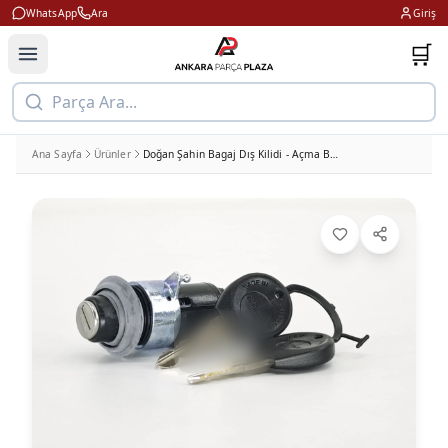
WhatsApp
Ara
Giriş
🛒
Parça Ara...
Ana Sayfa
Ürünler
Doğan Şahin Bagaj Dış Kilidi - Açma Butonu 1988 ve Sonrası Mita 02231061