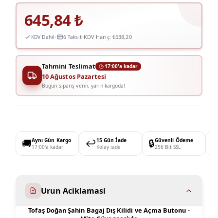
645,84
₺
KDV Hariç:
₺538,20
KDV Dahil
6 Taksit
Tahmini Teslimat
17:00'a kadar
10 Ağustos Pazartesi
Bugün sipariş verin, yarın kargoda!
🚚
Aynı Gün Kargo
↩️
15 Gün İade
🔒
Güvenli Ödeme

17:00'a kadar
Kolay iade
256 Bit SSL
Urun Aciklamasi
Tofaş Doğan Şahin Bagaj Dış Kilidi ve Açma Butonu -