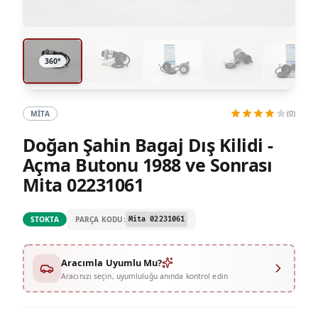
360 degree view loaded. Use mouse drag or arrow keys
360°
MITA
(0)
Doğan Şahin Bagaj Dış Kilidi -
Açma Butonu 1988 ve Sonrası
Mita 02231061
PARÇA KODU:
STOKTA
Mita 02231061
Aracımla Uyumlu Mu?
Aracınızı seçin, uyumluluğu anında kontrol edin