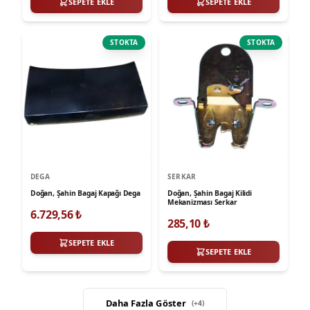
SEPETE EKLE
SEPETE EKLE
STOKTA
STOKTA
DEGA
SERKAR
Doğan, Şahin Bagaj Kapağı Dega
Doğan, Şahin Bagaj Kilidi
Mekanizması Serkar
6.729,56
₺
285,10
₺
SEPETE EKLE
SEPETE EKLE
Daha Fazla Göster
(+
4
)