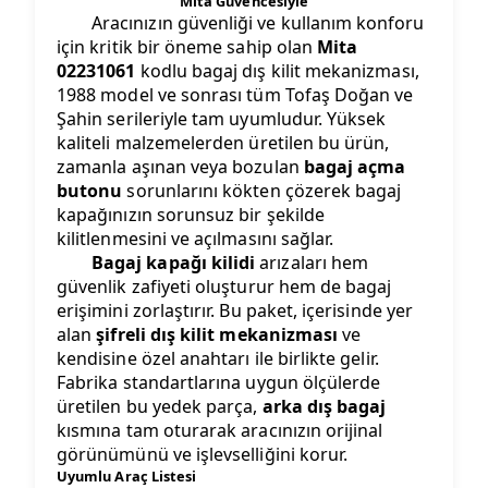
Mita Güvencesiyle
Aracınızın güvenliği ve kullanım konforu
için kritik bir öneme sahip olan
Mita
02231061
kodlu bagaj dış kilit mekanizması,
1988 model ve sonrası tüm Tofaş Doğan ve
Şahin serileriyle tam uyumludur. Yüksek
kaliteli malzemelerden üretilen bu ürün,
zamanla aşınan veya bozulan
bagaj açma
butonu
sorunlarını kökten çözerek bagaj
kapağınızın sorunsuz bir şekilde
kilitlenmesini ve açılmasını sağlar.
Bagaj kapağı kilidi
arızaları hem
güvenlik zafiyeti oluşturur hem de bagaj
erişimini zorlaştırır. Bu paket, içerisinde yer
alan
şifreli dış kilit mekanizması
ve
kendisine özel anahtarı ile birlikte gelir.
Fabrika standartlarına uygun ölçülerde
üretilen bu yedek parça,
arka dış bagaj
kısmına tam oturarak aracınızın orijinal
görünümünü ve işlevselliğini korur.
Uyumlu Araç Listesi