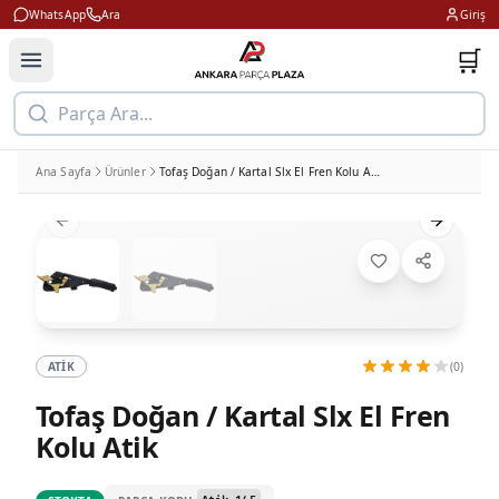
WhatsApp
Ara
Giriş
🛒
Parça Ara...
Ana Sayfa
Ürünler
Tofaş Doğan / Kartal Slx El Fren Kolu Atik
Previous slide
Next slid
ATIK
(0)
Tofaş Doğan / Kartal Slx El Fren
Kolu Atik