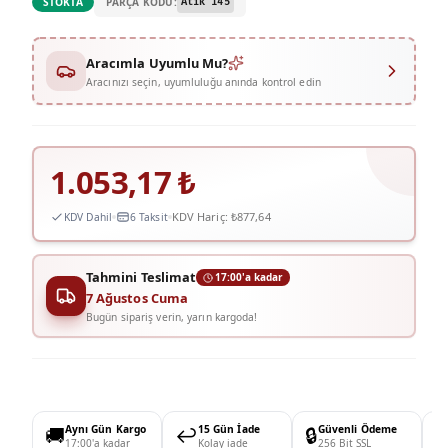
PARÇA KODU:
STOKTA
Atik 145
Aracımla Uyumlu Mu?
Aracınızı seçin, uyumluluğu anında kontrol edin
1.053,17
₺
KDV Hariç:
₺877,64
KDV Dahil
6 Taksit
Tahmini Teslimat
17:00'a kadar
7 Ağustos Cuma
Bugün sipariş verin, yarın kargoda!
🚚
Aynı Gün Kargo
↩️
15 Gün İade
🔒
Güvenli Ödeme

17:00'a kadar
Kolay iade
256 Bit SSL