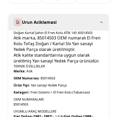
Urun Aciklamasi
Doğan Kartal Şahin El Fren Kolu ATIK 145 85014503
Atik marka, 85014503 OEM numaralı El Fren
Kolu Tofaş Doğan / Kartal Slx Yan sanayi
Yedek Parça olarak üretilmiştir.
Atik kalite standartlarına uygun olarak
üretilmiş Yan sanayi Yedek Parça ürünüdür.
TEKNİK ÖZELLİKLER
Marka:
Atik
OEM Numarası:
85014503
Ürün Tipi:
Yan sanayi Yedek Parça
Kategori:
Fren Sistemi > El Fren Kolu (Tabancası)
OEM NUMARALARI
85014503
UYUMLU ARAÇ MODELLERİ
Fiat Doğan (1982 - 1987):
- 1.6 8v
Fiat Doğan (1988 -