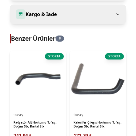
Kargo & Iade
Benzer Ürünler
8
STOKTA
STOKTA
İBRAŞ
İBRAŞ
Radyatör Alt Hortumu Tofaş :
Kalorifer Çıkışıs Hortumu Tofaş :
Doğan Slx, Kartal Slx
Doğan Slx, Kartal Slx
242,94
₺
172,79
₺