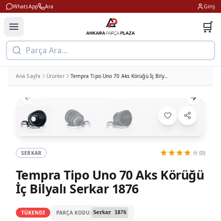
WhatsApp
Ara
Giriş
🛒
Parça Ara...
Ana Sayfa
Ürünler
Tempra Tipo Uno 70 Aks Körüğü İç Bilyalı Serkar 1876
Previous slide
Next slid
SERKAR
(0)
Tempra Tipo Uno 70 Aks Körüğü
İç Bilyalı Serkar 1876
PARÇA KODU:
TÜKENDİ
Serkar 1876