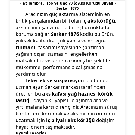
Fiat Tempra, Tipo ve Uno 70 İç Aks Körüğü Bilyalı -
Serkar 1876
Aracınızın güç aktarma sisteminin en
kritik parçalarından biri olan
iç aks körüğü
,
aks milinin şanzımanla birleştiği noktada
koruma sağlar.
Serkar 1876
kodlu bu ürün,
yüksek kaliteli kauçuk yapısı ve entegre
rulmanlı
tasarımı sayesinde şanzıman
yağının dışarı sızmasını engellerken,
mafsalın toz ve kirden arınmış bir şekilde
mükemmel performansla çalışmasına
yardımcı olur.
Tekerlek ve süspansiyon
grubunda
uzmanlaşan Serkar markası tarafından
üretilen bu
aks kafası yağ haznesi körük
lastiği
, dayanıklı yapısı ile aşınmalara ve
yırtılmalara karşı dirençlidir. Aracınızın sürüş
konforunu korumak ve aks milinin ömrünü
uzatmak için
iç bilyalı aks körüğü
değişimi
hayati önem taşımaktadır.
Uyumlu Araçlar