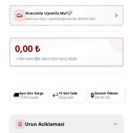
Aracımla Uyumlu Mu?
Aracınızı seçin, uyumluluğu anında kontrol edin
0,00
₺
KDV Hariç:
₺0,00
KDV Dahil
6 Taksit
🚚
Aynı Gün Kargo
↩️
15 Gün İade
🔒
Güvenli Ödeme

17:00'a kadar
Kolay iade
256 Bit SSL
Urun Aciklamasi