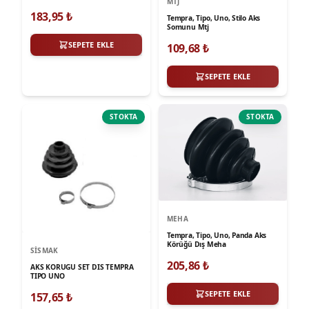
MTJ
183,95
₺
Tempra, Tipo, Uno, Stilo Aks
Somunu Mtj
SEPETE EKLE
109,68
₺
SEPETE EKLE
STOKTA
STOKTA
MEHA
Tempra, Tipo, Uno, Panda Aks
Körüğü Dış Meha
SISMAK
205,86
₺
AKS KORUGU SET DIS TEMPRA
TIPO UNO
SEPETE EKLE
157,65
₺