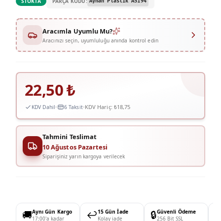
PARÇA KODU:
STOKTA
Ayhan Plastik A5194
Aracımla Uyumlu Mu?
Aracınızı seçin, uyumluluğu anında kontrol edin
22,50
₺
KDV Hariç:
₺18,75
KDV Dahil
6 Taksit
Tahmini Teslimat
10 Ağustos Pazartesi
Siparişiniz yarın kargoya verilecek
🚚
Aynı Gün Kargo
↩️
15 Gün İade
🔒
Güvenli Ödeme

17:00'a kadar
Kolay iade
256 Bit SSL