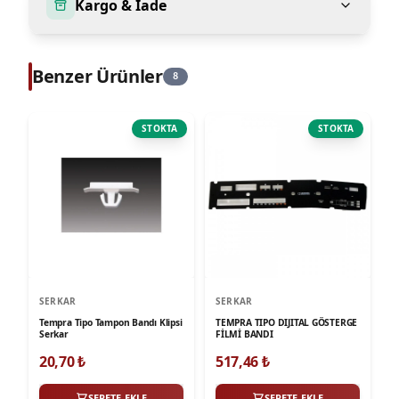
Kargo & Iade
Benzer Ürünler
8
STOKTA
STOKTA
SERKAR
SERKAR
Tempra Tipo Tampon Bandı Klipsi
TEMPRA TIPO DIJITAL GÖSTERGE
Serkar
FİLMİ BANDI
20,70
₺
517,46
₺
SEPETE EKLE
SEPETE EKLE