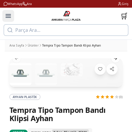
WhatsApp
Ara
Giriş
🛒
Parça Ara...
Ana Sayfa
Ürünler
Tempra Tipo Tampon Bandı Klipsi Ayhan
Previous slide
Next slid
AYHAN PLASTIK
(0)
Tempra Tipo Tampon Bandı
Klipsi Ayhan