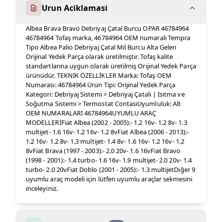
Urun Aciklamasi
Albea Brava Bravo Debriyaj Çatal Burcu OPAR 46784964
46784964 Tofaş marka, 46784964 OEM numaralı Tempra
Tipo Albea Palio Debriyaj Çatal Mil Burcu Alta Gelen
Orijinal Yedek Parça olarak üretilmiştir. Tofaş kalite
standartlarına uygun olarak üretilmiş Orijinal Yedek Parça
ürünüdür. TEKNİK ÖZELLİKLER Marka: Tofaş OEM
Numarası: 46784964 Ürün Tipi: Orijinal Yedek Parça
Kategori: Debriyaj Sistemi > Debriyaj Çatalı | Isıtma ve
Soğutma Sistemi > Termostat ContasıUyumluluk: Alt
OEM NUMARALARI 46784964UYUMLU ARAÇ
MODELLERİFiat Albea (2002 - 2005):- 1.2 16v- 1.2 8v- 1.3
multijet- 1.6 16v- 1.2 16v- 1.2 8vFiat Albea (2006 - 2013):-
1.2 16v- 1.2 8v- 1.3 multijet- 1.4 8v- 1.6 16v- 1.2 16v- 1.2
8vFiat Brava (1997 - 2003):- 2.0 20v- 1.6 16vFiat Bravo
(1998 - 2001):- 1.4 turbo- 1.6 16v- 1.9 multijet- 2.0 20v- 1.4
turbo- 2.0 20vFiat Doblo (2001 - 2005):- 1.3 multijetDiğer 9
uyumlu araç modeli için lütfen uyumlu araçlar sekmesini
inceleyiniz.