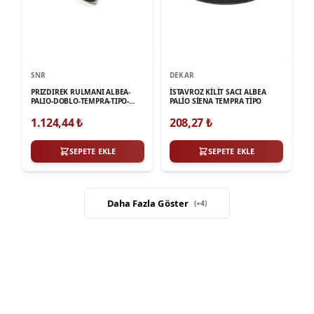
SNR
DEKAR
PRIZDIREK RULMANI ALBEA-
İSTAVROZ KİLİT SACI ALBEA
PALIO-DOBLO-TEMPRA-TIPO-
PALİO SİENA TEMPRA TİPO
MAREA
1.124,44
₺
208,27
₺
SEPETE EKLE
SEPETE EKLE
Daha Fazla Göster
(+
4
)