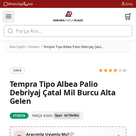
WhatsApp
Ara
Giriş
🛒
Parça Ara...
Ana Sayfa
Ürünler
Tempra Tipo Albea Palio Debriyaj Çatal Mil Burcu Alta Gelen
OPAR
(0)
Tempra Tipo Albea Palio
Debriyaj Çatal Mil Burcu Alta
Gelen
PARÇA KODU:
STOKTA
Opar 46784964
Aracımla Uyumlu Mu?