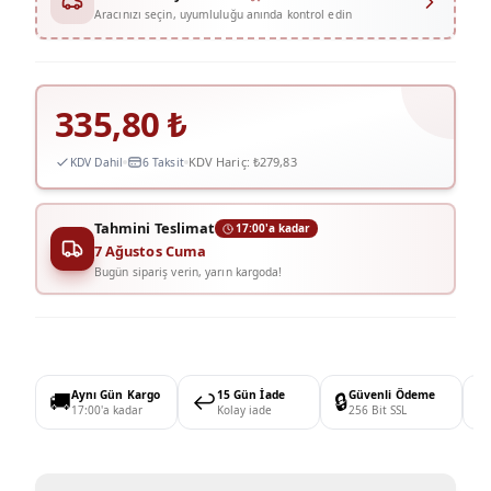
Aracınızı seçin, uyumluluğu anında kontrol edin
335,80
₺
KDV Hariç:
₺279,83
KDV Dahil
6 Taksit
Tahmini Teslimat
17:00'a kadar
7 Ağustos Cuma
Bugün sipariş verin, yarın kargoda!
🚚
Aynı Gün Kargo
↩️
15 Gün İade
🔒
Güvenli Ödeme

17:00'a kadar
Kolay iade
256 Bit SSL