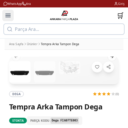
WhatsApp
Ara
Giriş
🛒
Parça Ara...
Ana Sayfa
Ürünler
Tempra Arka Tampon Dega
Previous slide
Next slid
DEGA
(0)
Tempra Arka Tampon Dega
PARÇA KODU:
STOKTA
Dega FIA07TE003