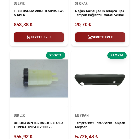
DELPHI
SERKAR
FREN BALATA ARKA TEMPRA.SW-
Doğan Kartal Şahin Tempra Tipo
MAREA
Tampon Bağlantı Cıvatası Serkar
858,38
₺
20,70
₺
SEPETE EKLE
SEPETE EKLE
STOKTA
STOKTA
BIRLIK
MEYDAN
DIREKSIYON HIDROLIK DEPOSU
Tempra 1991 - 1999 Arka Tampon
TEMPRATIPOSLX 2600179
Meydan
355,92
₺
5.726,43
₺