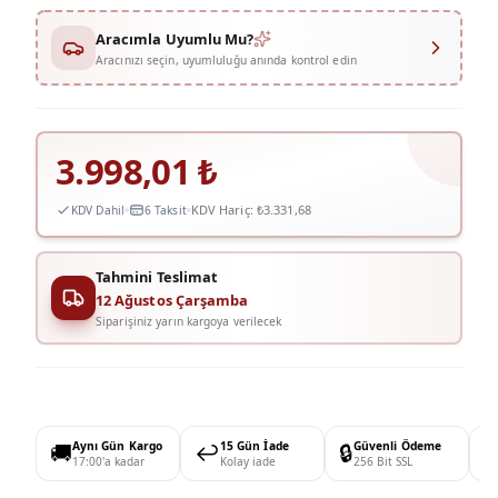
Aracımla Uyumlu Mu?
Aracınızı seçin, uyumluluğu anında kontrol edin
3.998,01
₺
KDV Hariç:
₺3.331,68
KDV Dahil
6 Taksit
Tahmini Teslimat
12 Ağustos Çarşamba
Siparişiniz yarın kargoya verilecek
🚚
Aynı Gün Kargo
↩️
15 Gün İade
🔒
Güvenli Ödeme

17:00'a kadar
Kolay iade
256 Bit SSL