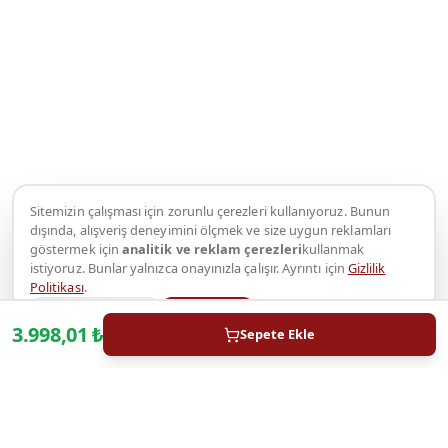
Sitemizin çalışması için zorunlu çerezleri kullanıyoruz. Bunun
dışında, alışveriş deneyimini ölçmek ve size uygun reklamları
göstermek için
analitik ve reklam çerezleri
kullanmak
istiyoruz. Bunlar yalnızca onayınızla çalışır. Ayrıntı için
Gizlilik
Politikası
.
Yalnızca zorunlu
Kabul et
3.998,01
₺
Sepete Ekle
WhatsApp