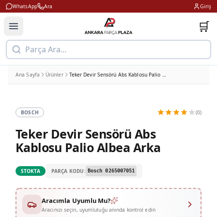
WhatsApp
Ara
Giriş
🛒
Parça Ara...
Ana Sayfa
Ürünler
Teker Devir Sensörü Abs Kablosu Palio Albea Arka
BOSCH
(0)
Teker Devir Sensörü Abs
Kablosu Palio Albea Arka
PARÇA KODU:
STOKTA
Bosch 0265007051
Aracımla Uyumlu Mu?
Aracınızı seçin, uyumluluğu anında kontrol edin