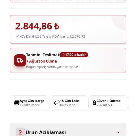
2.844,86
₺
KDV Hariç:
₺2.370,72
KDV Dahil
6 Taksit
Tahmini Teslimat
17:00'a kadar
7 Ağustos Cuma
Bugün sipariş verin, yarın kargoda!
🚚
Aynı Gün Kargo
↩️
15 Gün İade
🔒
Güvenli Ödeme

17:00'a kadar
Kolay iade
256 Bit SSL
Urun Aciklamasi