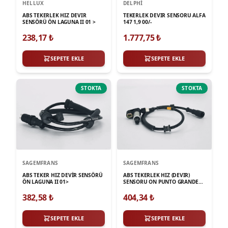
HELLUX
DELPHI
ABS TEKERLEK HIZ DEVIR
TEKERLEK DEVIR SENSORU ALFA
SENSÖRÜ ÖN LAGUNA II 01 >
147 1,9 00/-
238,17
₺
1.777,75
₺
SEPETE EKLE
SEPETE EKLE
STOKTA
STOKTA
SAGEMFRANS
SAGEMFRANS
ABS TEKER HIZ DEVİR SENSÖRÜ
ABS TEKERLEK HIZ (DEVIR)
ÖN LAGUNA II 01>
SENSORU ON PUNTO GRANDE
PUNTO PUNTO EVO ADAM
CORSA C D E ALFA ROMEO MITO
382,58
₺
404,34
₺
SEPETE EKLE
SEPETE EKLE