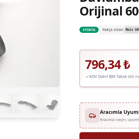
Orijinal 6
PARÇA KODU:
STOKTA
Mais 60
796,34
₺
KDV Dahil
6 Taksit
KDV Ha
ys to rotate.
Aracımla Uyum
Aracınızı seçin, uyu