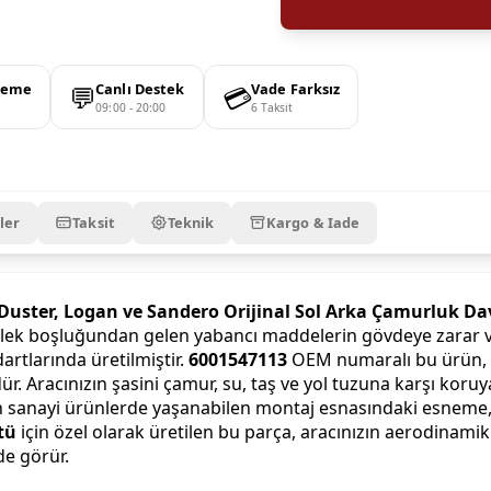
💬
💳
deme
Canlı Destek
Vade Farksız
09:00 - 20:00
6 Taksit
ler
Taksit
Teknik
Kargo & Iade
Duster, Logan ve Sandero Orijinal Sol Arka Çamurluk D
erlek boşluğundan gelen yabancı maddelerin gövdeye zarar v
artlarında üretilmiştir.
6001547113
OEM numaralı bu ürün, a
r. Aracınızın şasini çamur, su, taş ve yol tuzuna karşı ko
an sanayi ürünlerde yaşanabilen montaj esnasındaki esneme
tü
için özel olarak üretilen bu parça, aracınızın aerodinami
de görür.