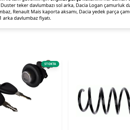
uster teker davlumbazı sol arka, Dacia Logan çamurluk dav
mbaz, Renault Mais kaporta aksamı, Dacia yedek parça çamur
1 arka davlumbaz fiyatı.
STOKTA