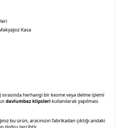
leri
 Makyajsız Kasa
j sırasında herhangi bir kesme veya delme işlemi
gun
davlumbaz klipsleri
kullanılarak yapılması
ığınız bu ürün, aracınızın fabrikadan çıktığı andaki
n doğru tercihtir.