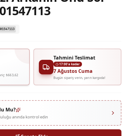
001547113
01547113
Tahmini Teslimat
17:00'a kadar
7 Ağustos Cuma
riç:
₺663,62
Bugün sipariş verin, yarın kargoda!
lu Mu?
mluluğu anında kontrol edin