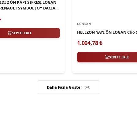
IDI 2 ÖN KAPI SIFRESI LOGAN
RENAULT SYMBOL JOY DACIA
ER
₺
GÜNSAN
HELEZON YAYI ÖN LOGAN Clio 
SEPETE EKLE
1.004,78
₺
SEPETE EKLE
Daha Fazla Göster
(+
4
)