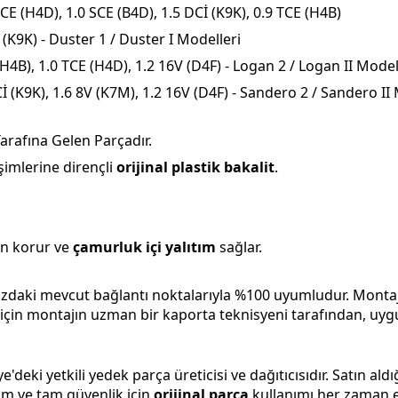
TCE (H4D), 1.0 SCE (B4D), 1.5 DCİ (K9K), 0.9 TCE (H4B)
 (K9K) - Duster 1 / Duster I Modelleri
(H4B), 1.0 TCE (H4D), 1.2 16V (D4F) - Logan 2 / Logan II Model
İ (K9K), 1.6 8V (K7M), 1.2 16V (D4F) - Sandero 2 / Sandero II
rafına Gelen Parçadır.
şimlerine dirençli
orijinal plastik bakalit
.
en korur ve
çamurluk içi yalıtım
sağlar.
ızdaki mevcut bağlantı noktalarıyla %100 uyumludur. Monta
için montajın uzman bir kaporta teknisyeni tarafından, uy
e'deki yetkili yedek parça üreticisi ve dağıtıcısıdır. Satın ald
ım ve tam güvenlik için
orijinal parça
kullanımı her zaman e