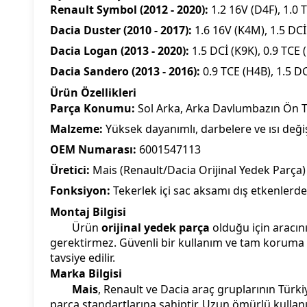
Renault Symbol (2012 - 2020):
1.2 16V (D4F), 1.0 
Dacia Duster (2010 - 2017):
1.6 16V (K4M), 1.5 DCİ
Dacia Logan (2013 - 2020):
1.5 DCİ (K9K), 0.9 TCE 
Dacia Sandero (2013 - 2016):
0.9 TCE (H4B), 1.5 DC
Ürün Özellikleri
Parça Konumu:
Sol Arka, Arka Davlumbazın Ön Ta
Malzeme:
Yüksek dayanımlı, darbelere ve ısı deği
OEM Numarası:
6001547113
Üretici:
Mais (Renault/Dacia Orijinal Yedek Parça)
Fonksiyon:
Tekerlek içi sac aksamı dış etkenlerd
Montaj Bilgisi
Ürün
orijinal yedek parça
olduğu için aracın
gerektirmez. Güvenli bir kullanım ve tam koruma 
tavsiye edilir.
Marka Bilgisi
Mais
, Renault ve Dacia araç gruplarının Türkiy
parça standartlarına sahiptir. Uzun ömürlü kullan