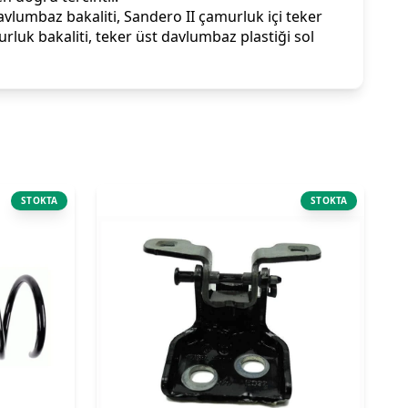
lumbaz bakaliti, Sandero II çamurluk içi teker
luk bakaliti, teker üst davlumbaz plastiği sol
STOKTA
STOKTA