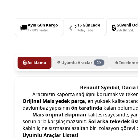
🚚
↩️
🔒
Aynı Gün Kargo
15 Gün İade
Güvenli Ö
17:00'a kadar
Kolay iade
256 Bit SSL
Aciklama
Uyumlu Araclar
Inceleme
15
Renault Symbol, Dacia 
Aracınızın kaporta sağlığını korumak ve tek
Orijinal Mais yedek parça
, en yüksek kalite stand
davlumbaz yapısının
ön tarafında
kalan bölümüdü
Mais orijinal ekipman
kalitesi sayesinde, y
sorunlarla karşılaşmazsınız.
Sol arka tekerlek üs
kabin içine sızmasını azaltan bir izolasyon görevi 
Uyumlu Araçlar Listesi