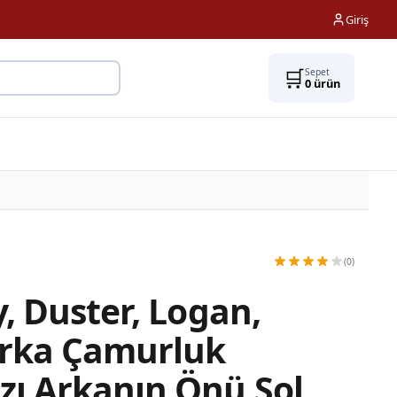
Giriş
🛒
Sepet
0
ürün
(0)
, Duster, Logan,
rka Çamurluk
ı Arkanın Önü Sol