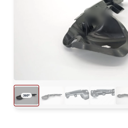
360 degree view loaded. Use mouse drag or arrow ke
360°