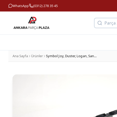
WhatsApp
(0312) 278 35 45
Parça
Ana Sayfa
Ürünler
Symbol Joy, Duster, Logan, Sandero Arka Çamurluk Davlumbazı Arkanın Önü Sol Orijinal 6001547113