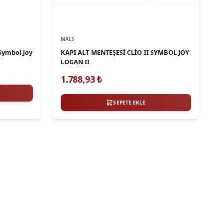
MAIS
Symbol Joy
KAPI ALT MENTEŞESİ CLİO II SYMBOL JOY
LOGAN II
1.788,93
₺
SEPETE EKLE