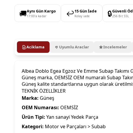
🚚
↩️
🔒
Aynı Gün Kargo
15 Gün İade
Güvenli Ö
17:00'a kadar
Kolay iade
256 Bit SSL
Aciklama
Uyumlu Araclar
Incelemeler
Albea Doblo Egea Egzoz Ve Emme Subap Takımı
Güneş marka, OEMSİZ OEM numaralı Subap Takımı Em
Güneş kalite standartlarına uygun olarak üretilm
TEKNİK ÖZELLİKLER
Marka:
Güneş
OEM Numarası:
OEMSİZ
Ürün Tipi:
Yan sanayi Yedek Parça
Kategori:
Motor ve Parçaları > Subab