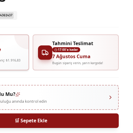
4361437
Tahmini Teslimat
₺
17:00'a kadar
7 Ağustos Cuma
riç:
₺1.916,83
Bugün sipariş verin, yarın kargoda!
lu Mu?
mluluğu anında kontrol edin
🛒 Sepete Ekle