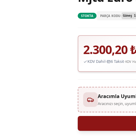
PARÇA KODU:
STOKTA
Güneş 1
2.300,20
KDV Dahil
6 Taksit
KDV Ha
Aracımla Uyum
Aracınızı seçin, uyu