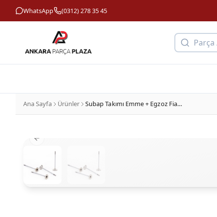
WhatsApp
(0312) 278 35 45
Parça
Ana Sayfa
Ürünler
Subap Takımı Emme + Egzoz Fiat : 500, Doblo, Linea, Egea 1.3 Mjtd Euro 5
Previous slide