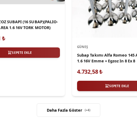
Z SUBAPI (16 SUBAP)(PALIO-
REA 1.6 16V TORK MOTOR)
1
₺
GÜNEŞ
SEPETE EKLE
Subap Takımı Alfa Romeo 145 A
1.6 16V Emme + Egzoz In 8 Ex 8
4.732,58
₺
SEPETE EKLE
Daha Fazla Göster
(+
4
)