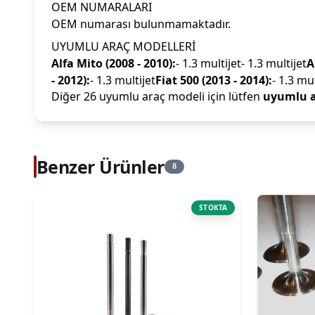
OEM NUMARALARI
OEM numarası bulunmamaktadır.
UYUMLU ARAÇ MODELLERİ
Alfa Mito (2008 - 2010):
- 1.3 multijet- 1.3 multijet
A
- 2012):
- 1.3 multijet
Fiat 500 (2013 - 2014):
- 1.3 mul
Diğer 26 uyumlu araç modeli için lütfen
uyumlu a
Benzer Ürünler
8
STOKTA