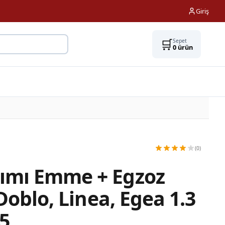
Giriş
🛒
Sepet
0
ürün
(0)
ımı Emme + Egzoz
 Doblo, Linea, Egea 1.3
 5