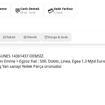
💬
💳
deme
Canlı Destek
Vade Farksız
09:00 - 20:00
6 Taksit
Taksit
Teknik
Kargo & Iade
 GUNES 14361437 OEMSİZ
me + Egzoz Fiat : 500, Doblo, Linea, Egea 1.3 Mjtd Euro 5
iş Yan sanayi Yedek Parça ürünüdür.