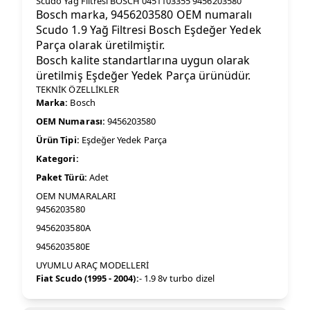
Scudo Yağ Filtresi BOSCH 0451103355 9456203580
Bosch marka, 9456203580 OEM numaralı
Scudo 1.9 Yağ Filtresi Bosch Eşdeğer Yedek
Parça olarak üretilmiştir.
Bosch kalite standartlarına uygun olarak
üretilmiş Eşdeğer Yedek Parça ürünüdür.
TEKNİK ÖZELLİKLER
Marka:
Bosch
OEM Numarası:
9456203580
Ürün Tipi:
Eşdeğer Yedek Parça
Kategori:
Paket Türü:
Adet
OEM NUMARALARI
9456203580
9456203580A
9456203580E
UYUMLU ARAÇ MODELLERİ
Fiat Scudo (1995 - 2004):
- 1.9 8v turbo dizel