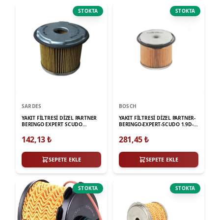
STOKTA
STOKTA
SARDES
BOSCH
YAKIT FİLTRESİ DİZEL PARTNER
YAKIT FİLTRESİ DİZEL PARTNER-
BERINGO EXPERT SCUDO
BERINGO-EXPERT-SCUDO 1.9D-
1.9D406 XSARA ZX XANTIA
P306-P406-XSARA-ZX-XANTIA
142,13
₺
281,45
₺
SEPETE EKLE
SEPETE EKLE
STOKTA
STOKTA