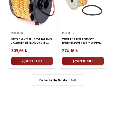
PURFLUX
PURFLUX
FILTRE YAKIT PEUGEOT PARTNER
YAKIT FILTRESI PEUGEOT
/ CITROEN BERLINGO / C15 /
PARTNER P205 P405 P406 P806
FIAT SCUDO 1.9D MAZOT
EXPERT CITROEN ZX C15 XSARA
FILTRESI DW8 O.E
XANTIA JUMPY SCUDO 1.9D
309,66
₺
274,16
₺
1.9TD
SEPETE EKLE
SEPETE EKLE
Daha Fazla Göster
(+
4
)