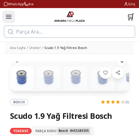
WhatsApp
Ara
Giriş
🛒
Parça Ara...
Ana Sayfa
Ürünler
Scudo 1.9 Yağ Filtresi Bosch
Previous slide
Next slid
BOSCH
(0)
Scudo 1.9 Yağ Filtresi Bosch
PARÇA KODU:
TÜKENDİ
Bosch 0451103355