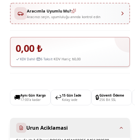
Aracımla Uyumlu Mu?
Aracınızı seçin, uyumluluğu anında kontrol edin
0,00
₺
KDV Hariç:
₺0,00
KDV Dahil
6 Taksit
🚚
Aynı Gün Kargo
↩️
15 Gün İade
🔒
Güvenli Ödeme

17:00'a kadar
Kolay iade
256 Bit SSL
Urun Aciklamasi