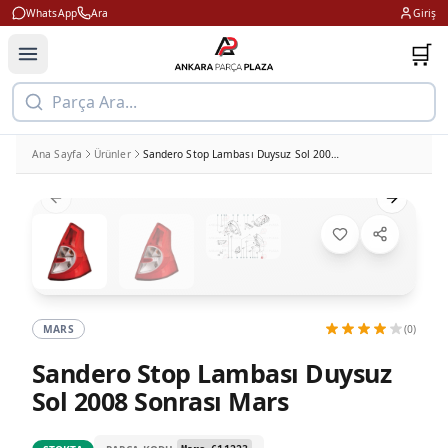
WhatsApp
Ara
Giriş
🛒
Parça Ara...
Ana Sayfa
Ürünler
Sandero Stop Lambası Duysuz Sol 2008 Sonrası Mars
Previous slide
Next slid
MARS
(0)
Sandero Stop Lambası Duysuz
Sol 2008 Sonrası Mars