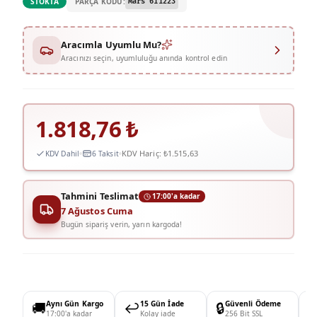
PARÇA KODU:
STOKTA
Mars 611223
Aracımla Uyumlu Mu?
Aracınızı seçin, uyumluluğu anında kontrol edin
1.818,76
₺
KDV Hariç:
₺1.515,63
KDV Dahil
6 Taksit
Tahmini Teslimat
17:00'a kadar
7 Ağustos Cuma
Bugün sipariş verin, yarın kargoda!
🚚
Aynı Gün Kargo
↩️
15 Gün İade
🔒
Güvenli Ödeme

17:00'a kadar
Kolay iade
256 Bit SSL