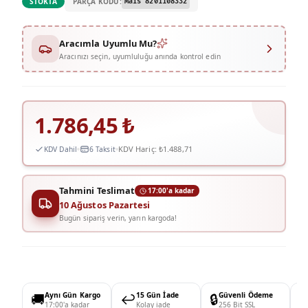
PARÇA KODU:
STOKTA
Mais 8201108332
Aracımla Uyumlu Mu?
Aracınızı seçin, uyumluluğu anında kontrol edin
1.786,45
₺
KDV Hariç:
₺1.488,71
KDV Dahil
6 Taksit
Tahmini Teslimat
17:00'a kadar
10 Ağustos Pazartesi
Bugün sipariş verin, yarın kargoda!
🚚
Aynı Gün Kargo
↩️
15 Gün İade
🔒
Güvenli Ödeme

17:00'a kadar
Kolay iade
256 Bit SSL