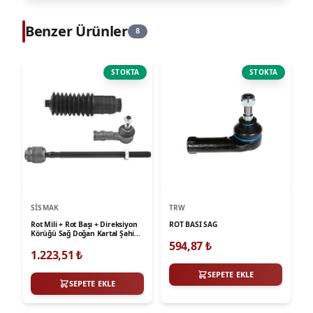
Benzer Ürünler
8
STOKTA
STOKTA
SISMAK
TRW
Rot Mili + Rot Başı + Direksiyon
ROT BASI SAG
Körüğü Sağ Doğan Kartal Şahin
Mekanik Direksiyon
594,87
₺
1.223,51
₺
SEPETE EKLE
SEPETE EKLE