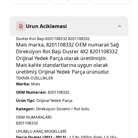
Urun Aciklamasi
Duster Rot Başı 8201108332 8201108332
Mais marka, 8201108332 OEM numaralı Sağ
Direksiyon Rot Başı Duster 4X2 8201108332
Orijinal Yedek Parça olarak üretilmiştir.
Mais kalite standartlarına uygun olarak
üretilmiş Orijinal Yedek Parça ürünüdür.
TEKNİK ÖZELLİKLER
Marka:
Mais
OEM Numarası:
8201108332
Ürün Tipi:
Orijinal Yedek Parça
Kategori:
Direksiyon Sistemi > Rot kolu
OEM NUMARALARI
8201108332
UYUMLU ARAÇ MODELLERİ
Dacia Duster (2011 - 2013):
- 1.5 8v 100bg dizel- 1.6 16v-