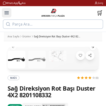
WhatsApp
Ara
Giriş
🛒
Parça Ara...
Ana Sayfa
Ürünler
Sağ Direksiyon Rot Başı Duster 4X2 8201108332
Previous slide
Next slid
MAIS
(0)
Sağ Direksiyon Rot Başı Duster
4X2 8201108332