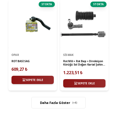
STOKTA
STOKTA
OPAR
SISMAK
ROT BASI SAG
Rot Mili + Rot Başı + Direksiyon
Körüğü Sol Doğan Kartal Şahin
Mekanik Direksiyon
609,27
₺
1.223,51
₺
SEPETE EKLE
SEPETE EKLE
Daha Fazla Göster
(+
4
)