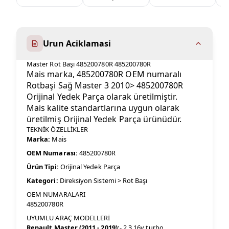
Urun Aciklamasi
Master Rot Başı 485200780R 485200780R
Mais marka, 485200780R OEM numaralı
Rotbaşi Sağ Master 3 2010> 485200780R
Orijinal Yedek Parça olarak üretilmiştir.
Mais kalite standartlarına uygun olarak
üretilmiş Orijinal Yedek Parça ürünüdür.
TEKNİK ÖZELLİKLER
Marka:
Mais
OEM Numarası:
485200780R
Ürün Tipi:
Orijinal Yedek Parça
Kategori:
Direksiyon Sistemi > Rot Başı
OEM NUMARALARI
485200780R
UYUMLU ARAÇ MODELLERİ
Renault Master (2011 - 2019):
- 2.3 16v turbo