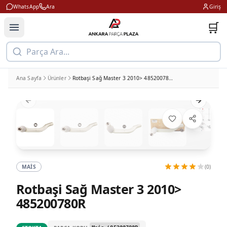
WhatsApp
Ara
Giriş
🛒
Parça Ara...
Ana Sayfa
Ürünler
Rotbaşi Sağ Master 3 2010> 485200780R
Previous slide
Next slid
MAIS
(0)
Rotbaşi Sağ Master 3 2010>
485200780R