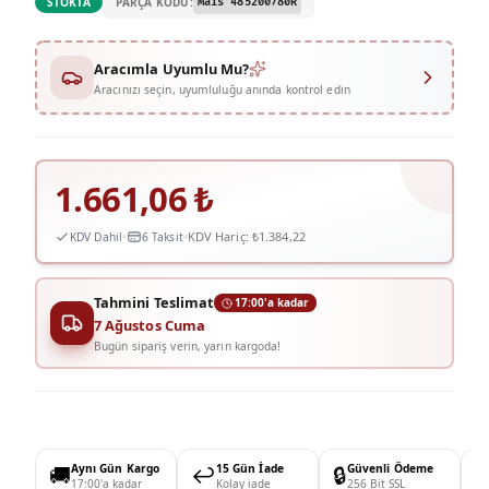
PARÇA KODU:
STOKTA
Mais 485200780R
Aracımla Uyumlu Mu?
Aracınızı seçin, uyumluluğu anında kontrol edin
1.661,06
₺
KDV Hariç:
₺1.384,22
KDV Dahil
6 Taksit
Tahmini Teslimat
17:00'a kadar
7 Ağustos Cuma
Bugün sipariş verin, yarın kargoda!
🚚
Aynı Gün Kargo
↩️
15 Gün İade
🔒
Güvenli Ödeme

17:00'a kadar
Kolay iade
256 Bit SSL