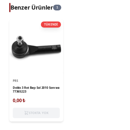
Benzer Ürünler
1
TÜKENDİ
PRS
Doblo 3 Rot Başı Sol 2010 Sonrası
77365223
0,00
₺
STOKTA YOK