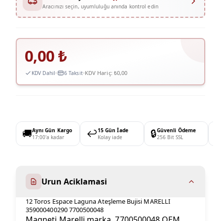
Aracınızı seçin, uyumluluğu anında kontrol edin
0,00
₺
KDV Hariç:
₺0,00
KDV Dahil
6 Taksit
🚚
Aynı Gün Kargo
↩️
15 Gün İade
🔒
Güvenli Ödeme

17:00'a kadar
Kolay iade
256 Bit SSL
Urun Aciklamasi
12 Toros Espace Laguna Ateşleme Bujisi MARELLI
359000400290 7700500048
Magneti Marelli marka, 7700500048 OEM