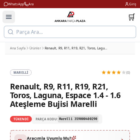
WhatsApp
Ara
Giriş
🛒
Parça Ara...
Ana Sayfa
Ürünler
Renault, R9, R11, R19, R21, Toros, Laguna, Espace 1.4 - 1.6 Ateşleme Bujisi Marelli
MARELLI
(0)
Renault, R9, R11, R19, R21,
Toros, Laguna, Espace 1.4 - 1.6
Ateşleme Bujisi Marelli
PARÇA KODU:
TÜKENDİ
Marelli 359000400290
Aracımla Uyumlu Mu?