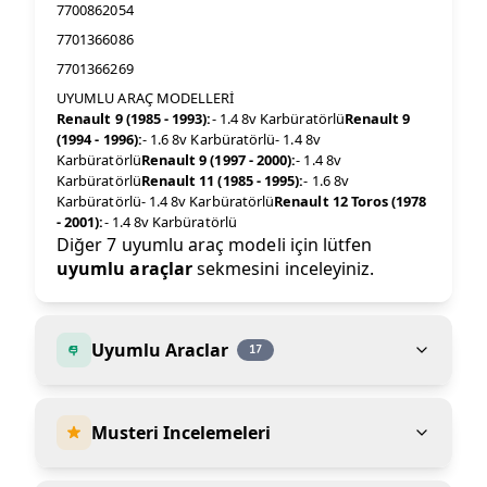
7700862054
7701366086
7701366269
UYUMLU ARAÇ MODELLERİ
Renault 9 (1985 - 1993):
- 1.4 8v Karbüratörlü
Renault 9
(1994 - 1996):
- 1.6 8v Karbüratörlü- 1.4 8v
Karbüratörlü
Renault 9 (1997 - 2000):
- 1.4 8v
Karbüratörlü
Renault 11 (1985 - 1995):
- 1.6 8v
Karbüratörlü- 1.4 8v Karbüratörlü
Renault 12 Toros (1978
- 2001):
- 1.4 8v Karbüratörlü
Diğer 7 uyumlu araç modeli için lütfen
uyumlu araçlar
sekmesini inceleyiniz.
Uyumlu Araclar
17
Musteri Incelemeleri