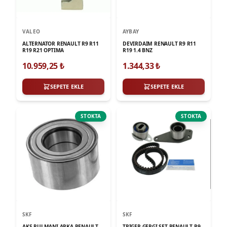
VALEO
AYBAY
ALTERNATOR RENAULT R9 R11
DEVIRDAIM RENAULT R9 R11
R19 R21 OPTIMA
R19 1.4 BNZ
10.959,25
₺
1.344,33
₺
SEPETE EKLE
SEPETE EKLE
STOKTA
STOKTA
SKF
SKF
AKS RULMANI ARKA RENAULT
TRIGER GERGI SET RENAULT R9