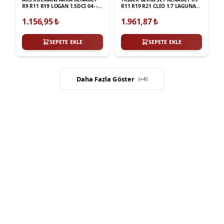
R9 R11 R19 LOGAN 1.5DCI 04- - -
R11 R19 R21 CLIO 1.7 LAGUNA
BT2B 445539 CC
1.8 94-98
1.156,95
₺
1.961,87
₺
SEPETE EKLE
SEPETE EKLE
Daha Fazla Göster
(+
4
)