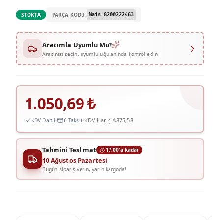
PARÇA KODU:
STOKTA
Mais 8200222463
Aracımla Uyumlu Mu?
Aracınızı seçin, uyumluluğu anında kontrol edin
1.050,69
₺
KDV Hariç:
₺875,58
KDV Dahil
6 Taksit
Tahmini Teslimat
17:00'a kadar
10 Ağustos Pazartesi
Bugün sipariş verin, yarın kargoda!