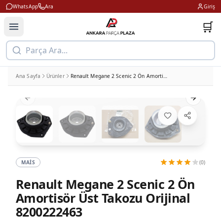
WhatsApp
Ara
Giriş
🛒
Parça Ara...
Ana Sayfa
Ürünler
Renault Megane 2 Scenic 2 Ön Amortisör Üst Takozu Orijinal 8200222463
Previous slide
Next slid
MAIS
(0)
Renault Megane 2 Scenic 2 Ön
Amortisör Üst Takozu Orijinal
8200222463