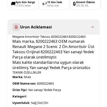
🚚
Aynı Gün Kargo
↩️
15 Gün İade
🔒
Güvenli Ödeme

17:00'a kadar
Kolay iade
256 Bit SSL
Urun Aciklamasi
Megane Amortisör Takozu 8200222463 8200222463
Mais marka, 8200222463 OEM numaralı
Renault Megane 2 Scenic 2 Ön Amortisör Üst
Takozu Orijinal 8200222463 Yan sanayi Yedek
Parça olarak üretilmiştir.
Mais kalite standartlarına uygun olarak
üretilmiş Yan sanayi Yedek Parça ürünüdür.
TEKNİK ÖZELLİKLER
Marka:
Mais
OEM Numarası:
8200222463
Ürün Tipi:
Yan sanayi Yedek Parça
Kategori:
Uyumluluk:
Sağ|Sol|Ön