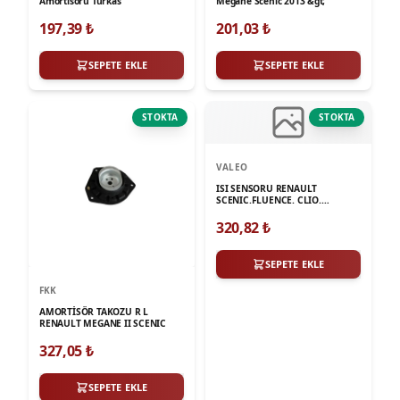
Amortisörü Turkas
Megane Scenic 2013 &gt;
197,39
₺
201,03
₺
SEPETE EKLE
SEPETE EKLE
STOKTA
STOKTA
VALEO
ISI SENSORU RENAULT
SCENIC.FLUENCE. CLIO.
MEGANE. KANGO. LAGUNA
320,82
₺
SEPETE EKLE
FKK
AMORTİSÖR TAKOZU R L
RENAULT MEGANE II SCENIC
327,05
₺
SEPETE EKLE