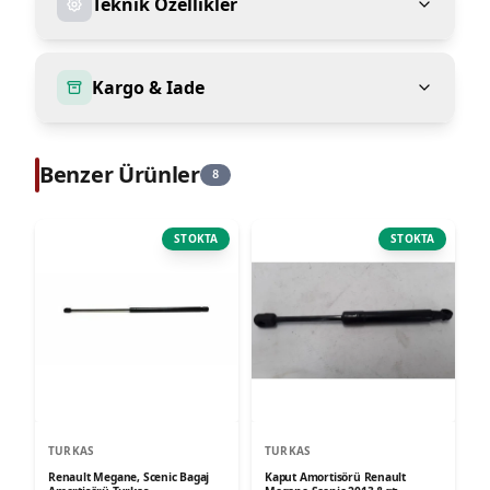
Teknik Ozellikler
Kargo & Iade
Benzer Ürünler
8
STOKTA
STOKTA
TURKAS
TURKAS
Renault Megane, Scenic Bagaj
Kaput Amortisörü Renault