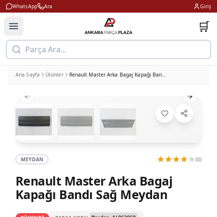
WhatsApp
Ara
Giriş
🛒
Parça Ara...
Ana Sayfa
Ürünler
Renault Master Arka Bagaj Kapağı Bandı Sağ Meydan
Previous slide
Next slid
MEYDAN
(0)
Renault Master Arka Bagaj
Kapağı Bandı Sağ Meydan