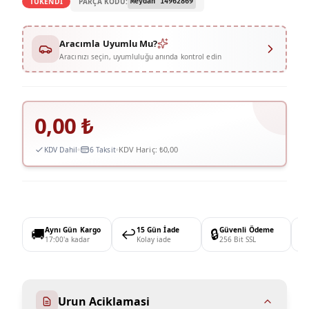
PARÇA KODU:
TÜKENDİ
Meydan 14962869
Aracımla Uyumlu Mu?
Aracınızı seçin, uyumluluğu anında kontrol edin
0,00
₺
KDV Hariç:
₺0,00
KDV Dahil
6 Taksit
🚚
Aynı Gün Kargo
↩️
15 Gün İade
🔒
Güvenli Ödeme

17:00'a kadar
Kolay iade
256 Bit SSL
Urun Aciklamasi