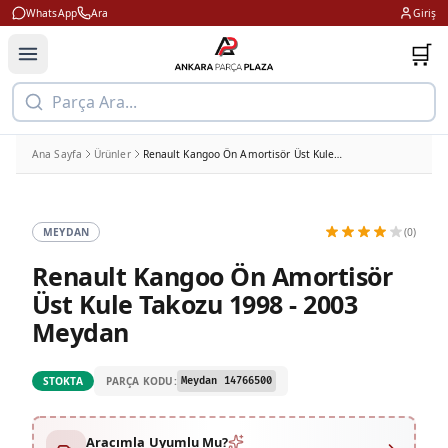
WhatsApp
Ara
Giriş
🛒
Parça Ara...
Ana Sayfa
Ürünler
Renault Kangoo Ön Amortisör Üst Kule Takozu 1998 - 2003 Meydan
MEYDAN
(0)
Renault Kangoo Ön Amortisör
Üst Kule Takozu 1998 - 2003
Meydan
PARÇA KODU:
STOKTA
Meydan 14766500
Aracımla Uyumlu Mu?