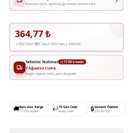
Aracınızı seçin, uyumluluğu anında kontrol edin
364,77
₺
KDV Hariç:
₺303,98
KDV Dahil
6 Taksit
Tahmini Teslimat
17:00'a kadar
7 Ağustos Cuma
Bugün sipariş verin, yarın kargoda!
🚚
Aynı Gün Kargo
↩️
15 Gün İade
🔒
Güvenli Ödeme

17:00'a kadar
Kolay iade
256 Bit SSL