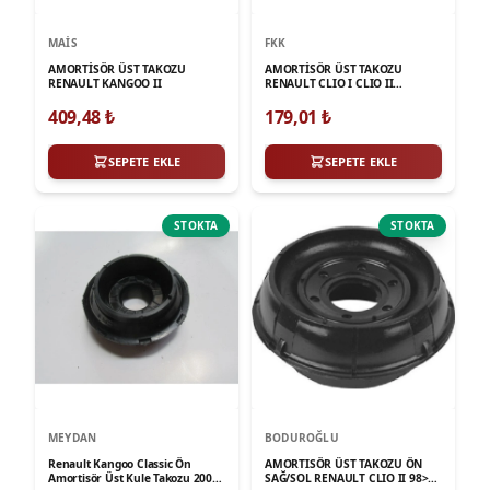
MAIS
FKK
AMORTİSÖR ÜST TAKOZU
AMORTİSÖR ÜST TAKOZU
RENAULT KANGOO II
RENAULT CLIO I CLIO II
KANGOO
409,48
₺
179,01
₺
SEPETE EKLE
SEPETE EKLE
STOKTA
STOKTA
MEYDAN
BODUROĞLU
Renault Kangoo Classic Ön
AMORTISÖR ÜST TAKOZU ÖN
Amortisör Üst Kule Takozu 2003 -
SAĞ/SOL RENAULT CLIO II 98>05