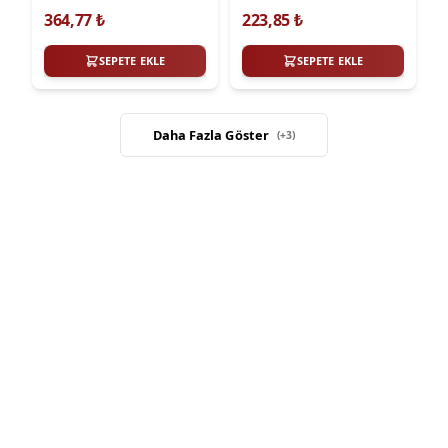
2012 Meydan
KANGOO 97>
364,77
₺
223,85
₺
SEPETE EKLE
SEPETE EKLE
Daha Fazla Göster
(+
3
)