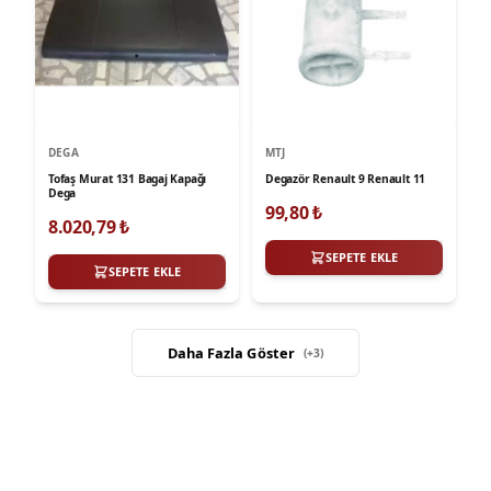
DEGA
MTJ
Tofaş Murat 131 Bagaj Kapağı
Degazör Renault 9 Renault 11
Dega
99,80
₺
8.020,79
₺
SEPETE EKLE
SEPETE EKLE
Daha Fazla Göster
(+
3
)