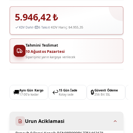
5.946,42
₺
KDV Hariç:
₺4.955,35
KDV Dahil
6 Taksit
Tahmini Teslimat
10 Ağustos Pazartesi
Siparişiniz yarın kargoya verilecek
🚚
Aynı Gün Kargo
↩️
15 Gün İade
🔒
Güvenli Ödeme

17:00'a kadar
Kolay iade
256 Bit SSL
Urun Aciklamasi