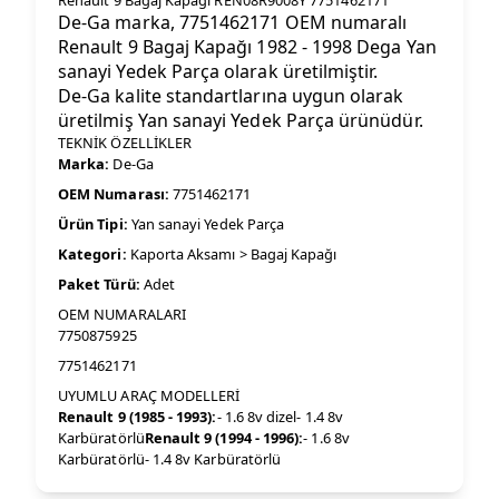
Renault 9 Bagaj Kapağı REN08R9008Y 7751462171
De-Ga marka, 7751462171 OEM numaralı
Renault 9 Bagaj Kapağı 1982 - 1998 Dega Yan
sanayi Yedek Parça olarak üretilmiştir.
De-Ga kalite standartlarına uygun olarak
üretilmiş Yan sanayi Yedek Parça ürünüdür.
TEKNİK ÖZELLİKLER
Marka:
De-Ga
OEM Numarası:
7751462171
Ürün Tipi:
Yan sanayi Yedek Parça
Kategori:
Kaporta Aksamı > Bagaj Kapağı
Paket Türü:
Adet
OEM NUMARALARI
7750875925
7751462171
UYUMLU ARAÇ MODELLERİ
Renault 9 (1985 - 1993):
- 1.6 8v dizel- 1.4 8v
Karbüratörlü
Renault 9 (1994 - 1996):
- 1.6 8v
Karbüratörlü- 1.4 8v Karbüratörlü