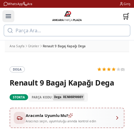
WhatsApp
Ara
Giriş
🛒
Parça Ara...
Ana Sayfa
Ürünler
Renault 9 Bagaj Kapağı Dega
DEGA
(0)
Renault 9 Bagaj Kapağı Dega
PARÇA KODU:
STOKTA
Dega REN08R9008Y
Aracımla Uyumlu Mu?
Aracınızı seçin, uyumluluğu anında kontrol edin