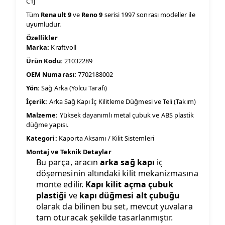
C1J
Tüm
Renault 9
ve
Reno 9
serisi 1997 sonrası modeller ile
uyumludur.
Özellikler
Marka:
Kraftvoll
Ürün Kodu:
21032289
OEM Numarası:
7702188002
Yön:
Sağ Arka (Yolcu Tarafı)
İçerik:
Arka Sağ Kapı İç Kilitleme Düğmesi ve Teli (Takım)
Malzeme:
Yüksek dayanımlı metal çubuk ve ABS plastik
düğme yapısı.
Kategori:
Kaporta Aksamı / Kilit Sistemleri
Montaj ve Teknik Detaylar
Bu parça, aracın
arka sağ kapı
iç
döşemesinin altındaki kilit mekanizmasına
monte edilir.
Kapı kilit açma çubuk
plastiği
ve
kapı düğmesi alt çubuğu
olarak da bilinen bu set, mevcut yuvalara
tam oturacak şekilde tasarlanmıştır.