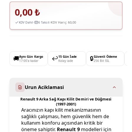
0,00
₺
KDV Hariç:
₺0,00
KDV Dahil
6 Taksit
🚚
Aynı Gün Kargo
↩️
15 Gün İade
🔒
Güvenli Ödeme

17:00'a kadar
Kolay iade
256 Bit SSL
Urun Aciklamasi
Renault 9 Arka Sağ Kapı Kilit Demiri ve Düğmesi
(1997-2001)
Aracınızın kapı kilit mekanizmasının
sağlıklı çalışması, hem güvenlik hem de
kullanım konforu açısından kritik bir
öneme sahiptir.
Renault 9
modelleri için