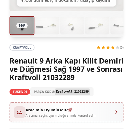
360 degree view loaded. Use mouse drag or arrow keys
360°
KRAFTVOLL
(0)
Renault 9 Arka Kapı Kilit Demiri
ve Düğmesi Sağ 1997 ve Sonrası
Kraftvoll 21032289
PARÇA KODU:
TÜKENDİ
Kraftvoll 21032289
Aracımla Uyumlu Mu?
Aracınızı seçin, uyumluluğu anında kontrol edin