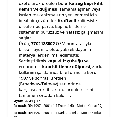
özel olarak üretilen bu
arka sağ kapı kilit
demiri ve düğmesi
, zamanla aşınan veya
kırılan mekanizmaların yenilenmesi için
ideal bir çözümdür.
Kraftvoll
kalitesiyle
üretilen bu parça, kapı iç kilitleme
sisteminin pürüzsüz ve hatasız çalışmasını
sağlar.
Ürün,
7702188002
OEM numarasıyla
birebir uyumlu olup, yüksek dayanımlı
materyallerden imal edilmiştir.
Sertleştirilmiş
kapı kilit çubuğu
ve
ergonomik
kapı kilitleme düğmesi
, zorlu
kullanım şartlarında bile formunu korur.
1997 ve sonrası üretilen
(Broadway/Fairway) serilerinde
karşılaşılan kilit takılma problemlerini
tamamen ortadan kaldırır.
Uyumlu Araçlar
Renault R9
(1997 - 2001) 1.4 Enjektörlü - Motor Kodu: E7J
Renault R9
(1997 - 2001) 1.4 Karbüratörlü - Motor Kodu: