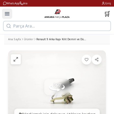
WhatsApp
Ara
Giriş
🛒
Parça Ara...
Ana Sayfa
Ürünler
Renault 9 Arka Kapı Kilit Demiri ve Düğmesi Sağ 1997 ve Sonrası Kraftvoll 21032289