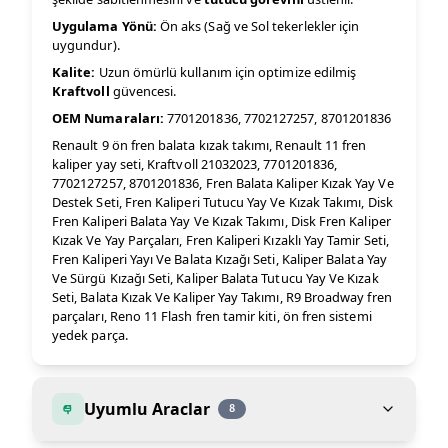
Uygulama Yönü:
Ön aks (Sağ ve Sol tekerlekler için
uygundur).
Kalite:
Uzun ömürlü kullanım için optimize edilmiş
Kraftvoll
güvencesi.
OEM Numaraları:
7701201836, 7702127257, 8701201836
Renault 9 ön fren balata kızak takımı, Renault 11 fren
kaliper yay seti, Kraftvoll 21032023, 7701201836,
7702127257, 8701201836, Fren Balata Kaliper Kızak Yay Ve
Destek Seti, Fren Kaliperi Tutucu Yay Ve Kızak Takımı, Disk
Fren Kaliperi Balata Yay Ve Kızak Takımı, Disk Fren Kaliper
Kızak Ve Yay Parçaları, Fren Kaliperi Kızaklı Yay Tamir Seti,
Fren Kaliperi Yayı Ve Balata Kızağı Seti, Kaliper Balata Yay
Ve Sürgü Kızağı Seti, Kaliper Balata Tutucu Yay Ve Kızak
Seti, Balata Kızak Ve Kaliper Yay Takımı, R9 Broadway fren
parçaları, Reno 11 Flash fren tamir kiti, ön fren sistemi
yedek parça.
Uyumlu Araclar
8