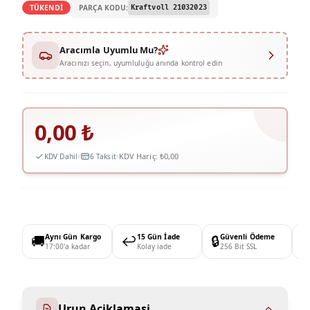
PARÇA KODU:
TÜKENDİ
Kraftvoll 21032023
Aracımla Uyumlu Mu?
Aracınızı seçin, uyumluluğu anında kontrol edin
0,00
₺
KDV Hariç:
₺0,00
KDV Dahil
6 Taksit
🚚
Aynı Gün Kargo
↩️
15 Gün İade
🔒
Güvenli Ödeme

17:00'a kadar
Kolay iade
256 Bit SSL
Urun Aciklamasi