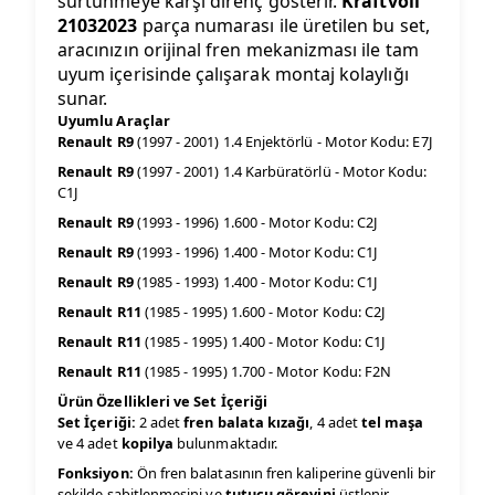
sürtünmeye karşı direnç gösterir.
Kraftvoll
21032023
parça numarası ile üretilen bu set,
aracınızın orijinal fren mekanizması ile tam
uyum içerisinde çalışarak montaj kolaylığı
sunar.
Uyumlu Araçlar
Renault R9
(1997 - 2001) 1.4 Enjektörlü - Motor Kodu: E7J
Renault R9
(1997 - 2001) 1.4 Karbüratörlü - Motor Kodu:
C1J
Renault R9
(1993 - 1996) 1.600 - Motor Kodu: C2J
Renault R9
(1993 - 1996) 1.400 - Motor Kodu: C1J
Renault R9
(1985 - 1993) 1.400 - Motor Kodu: C1J
Renault R11
(1985 - 1995) 1.600 - Motor Kodu: C2J
Renault R11
(1985 - 1995) 1.400 - Motor Kodu: C1J
Renault R11
(1985 - 1995) 1.700 - Motor Kodu: F2N
Ürün Özellikleri ve Set İçeriği
Set İçeriği:
2 adet
fren balata kızağı
, 4 adet
tel maşa
ve 4 adet
kopilya
bulunmaktadır.
Fonksiyon:
Ön fren balatasının fren kaliperine güvenli bir
şekilde sabitlenmesini ve
tutucu görevini
üstlenir.