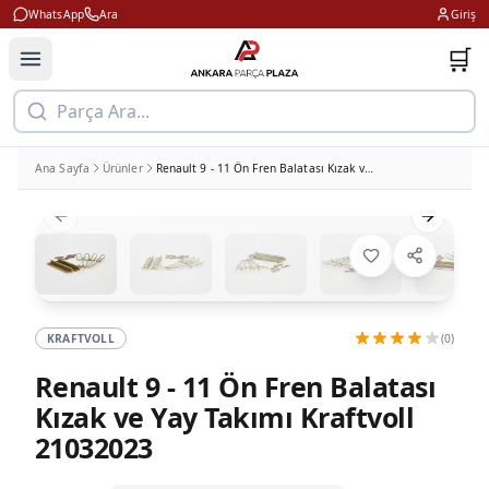
WhatsApp
Ara
Giriş
🛒
Parça Ara...
Ana Sayfa
Ürünler
Renault 9 - 11 Ön Fren Balatası Kızak ve Yay Takımı Kraftvoll 21032023
Previous slide
Next slid
KRAFTVOLL
(0)
Renault 9 - 11 Ön Fren Balatası
Kızak ve Yay Takımı Kraftvoll
21032023