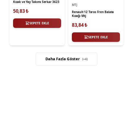
Kızak ve Yay Takımı Serkar 3623
MTJ
50,83
₺
Renault 12 Toros Fren Balata
Kızağı Mtj
SEPETE EKLE
83,84
₺
SEPETE EKLE
Daha Fazla Göster
(+
4
)