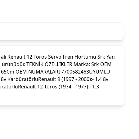
lı Renault 12 Toros Servo Fren Hortumu Srk Yan
arça ürünüdür. TEKNİK ÖZELLİKLER Marka: Srk OEM
10Mm X 65Cm OEM NUMARALARI 7700582463UYUMLU
8v KarbüratörlüRenault 9 (1997 - 2000):- 1.4 8v
üratörlüRenault 12 Toros (1974 - 1977):- 1.3