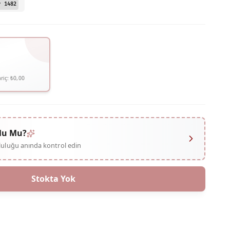
r 1482
riç:
₺0,00
lu Mu?
mluluğu anında kontrol edin
Stokta Yok