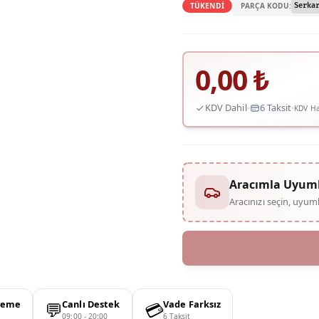
PARÇA KODU:
TÜKENDİ
Serka
0,00
₺
KDV Dahil
6 Taksit
KDV Ha
Aracımla Uyum
Aracınızı seçin, uyu
💬
💳
deme
Canlı Destek
Vade Farksız
09:00 - 20:00
6 Taksit