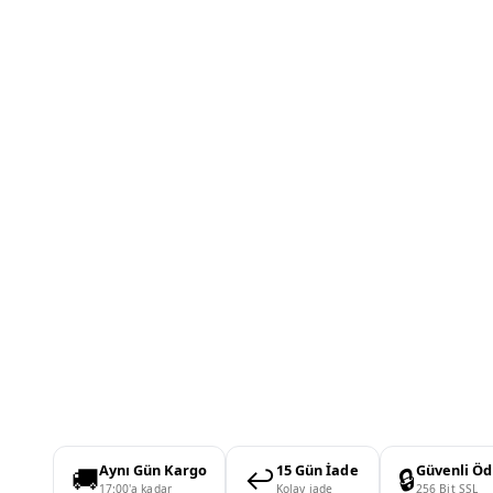
🚚
↩️
🔒
Aynı Gün Kargo
15 Gün İade
Güvenli Ö
17:00'a kadar
Kolay iade
256 Bit SSL