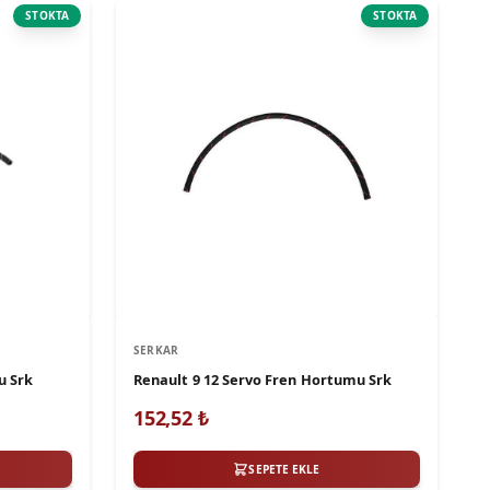
STOKTA
STOKTA
SERKAR
u Srk
Renault 9 12 Servo Fren Hortumu Srk
152,52
₺
SEPETE EKLE