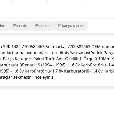
ler
Taksit
Teknik
Kargo & Iade
mu SRK 1482 7700582463 Srk marka, 7700582463 OEM numara
te standartlarına uygun olarak üretilmiş Yan sanayi Yedek P
dek Parça Kategori: Paket Türü: AdetÖzellik 1: Örgülü 
büratörlüRenault 9 (1994 - 1996):- 1.6 8v Karbüratörlü- 1.4 
1995):- 1.6 8v Karbüratörlü- 1.7 8v Karbüratörlü- 1.4 8v Karb
raçlar sekmesini inceleyiniz.