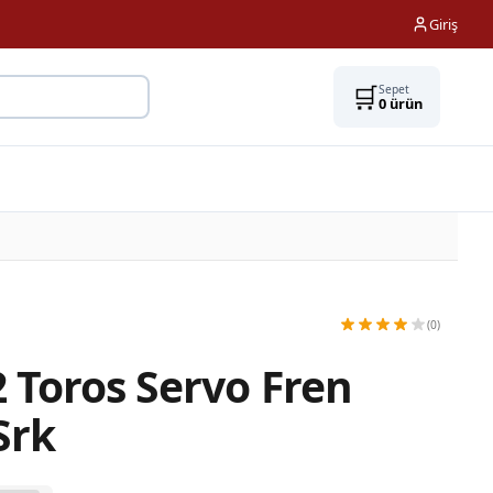
Giriş
🛒
Sepet
0
ürün
(0)
 Toros Servo Fren
Srk