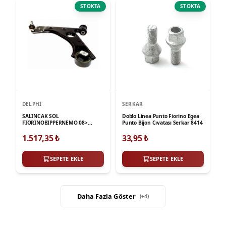
STOKTA
STOKTA
DELPHI
SERKAR
SALINCAK SOL
Doblo Linea Punto Fiorino Egea
FIORINOBIPPERNEMO 08>
Punto Bijon Cıvatası Serkar 8414
LINEA 07> GRANDE
PUNTOPUNTO 06> PUNTO EVO
1.517,35
₺
33,95
₺
08>
SEPETE EKLE
SEPETE EKLE
Daha Fazla Göster
(+
4
)