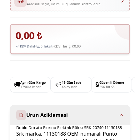
Aracınızı seçin, uyumluluğu anında kontrol edin
0,00
₺
KDV Hariç:
₺0,00
KDV Dahil
6 Taksit
🚚
Aynı Gün Kargo
↩️
15 Gün İade
🔒
Güvenli Ödeme

17:00'a kadar
Kolay iade
256 Bit SSL
Urun Aciklamasi
Doblo Ducato Fiorino Elektrik Rölesi SRK 20740 11130188
Srk marka, 11130188 OEM numaralı Punto