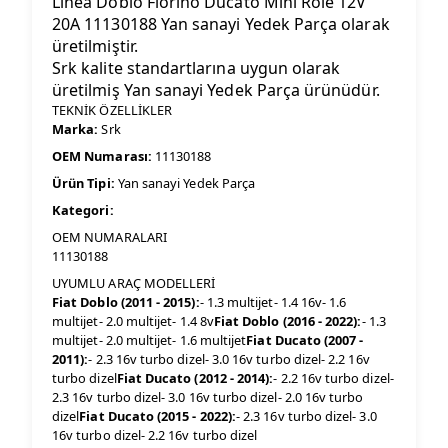
Linea Doblo Fiorino Ducato Mini Röle 12V
20A 11130188 Yan sanayi Yedek Parça olarak
üretilmiştir.
Srk kalite standartlarına uygun olarak
üretilmiş Yan sanayi Yedek Parça ürünüdür.
TEKNİK ÖZELLİKLER
Marka:
Srk
OEM Numarası:
11130188
Ürün Tipi:
Yan sanayi Yedek Parça
Kategori:
OEM NUMARALARI
11130188
UYUMLU ARAÇ MODELLERİ
Fiat Doblo (2011 - 2015):
- 1.3 multijet- 1.4 16v- 1.6
multijet- 2.0 multijet- 1.4 8v
Fiat Doblo (2016 - 2022):
- 1.3
multijet- 2.0 multijet- 1.6 multijet
Fiat Ducato (2007 -
2011):
- 2.3 16v turbo dizel- 3.0 16v turbo dizel- 2.2 16v
turbo dizel
Fiat Ducato (2012 - 2014):
- 2.2 16v turbo dizel-
2.3 16v turbo dizel- 3.0 16v turbo dizel- 2.0 16v turbo
dizel
Fiat Ducato (2015 - 2022):
- 2.3 16v turbo dizel- 3.0
16v turbo dizel- 2.2 16v turbo dizel