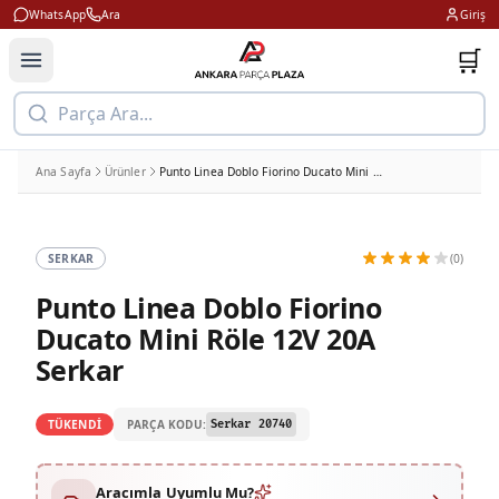
WhatsApp
Ara
Giriş
🛒
Parça Ara...
Ana Sayfa
Ürünler
Punto Linea Doblo Fiorino Ducato Mini Röle 12V 20A Serkar
SERKAR
(0)
Punto Linea Doblo Fiorino
Ducato Mini Röle 12V 20A
Serkar
PARÇA KODU:
TÜKENDİ
Serkar 20740
Aracımla Uyumlu Mu?