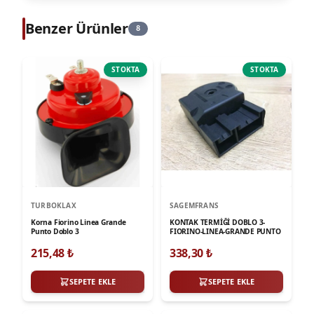
Benzer Ürünler
8
STOKTA
STOKTA
TURBOKLAX
SAGEMFRANS
Korna Fiorino Linea Grande
KONTAK TERMİĞİ DOBLO 3-
Punto Doblo 3
FIORINO-LINEA-GRANDE PUNTO
215,48
₺
338,30
₺
SEPETE EKLE
SEPETE EKLE