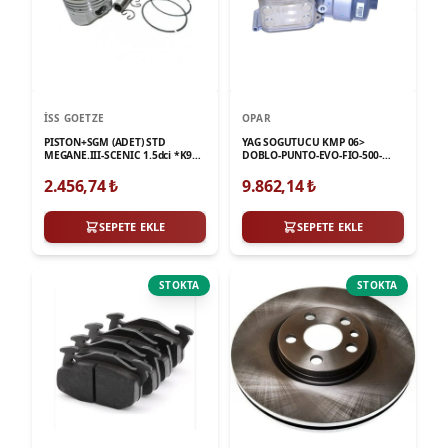
İSS GOETZE
OPAR
PISTON+SGM (ADET) STD
YAG SOGUTUCU KMP 06>
MEGANE.III-SCENIC 1.5dci *K9K*
DOBLO-PUNTO-EVO-FIO-500-
"EURO5" "SOGUTMASIZ" "90hp"
ASTRA.H-CRSA.D-CMBO 1.3mjt
*76*
*Z13DTH* EURO4-5
2.456,74
₺
9.862,14
₺
"SOGUTMASIZ
SEPETE EKLE
SEPETE EKLE
STOKTA
STOKTA