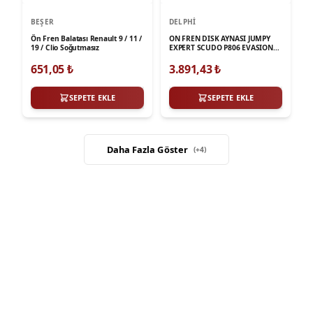
BEŞER
DELPHI
Ön Fren Balatası Renault 9 / 11 /
ON FREN DISK AYNASI JUMPY
19 / Clio Soğutmasız
EXPERT SCUDO P806 EVASION
1,9D 1,9TD 96> (HAVA
SOGUTMALI)
651,05
₺
3.891,43
₺
SEPETE EKLE
SEPETE EKLE
Daha Fazla Göster
(+
4
)