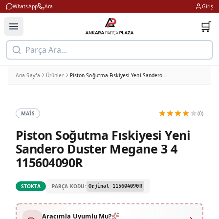
WhatsApp
Ara
Giriş
🛒
Parça Ara...
Ana Sayfa
Ürünler
Piston Soğutma Fıskiyesi Yeni Sandero Duster Megane 3 4 115604090R
MAIS
(0)
Piston Soğutma Fıskiyesi Yeni
Sandero Duster Megane 3 4
115604090R
PARÇA KODU:
STOKTA
Orjinal 115604090R
Aracımla Uyumlu Mu?