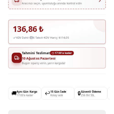
Aracınızı seçin, uyumluluğu anında kontrol edin
136,86
₺
KDV Hariç:
₺114,05
KDV Dahil
6 Taksit
Tahmini Teslimat
17:00'a kadar
10 Ağustos Pazartesi
Bugün sipariş verin, yarın kargoda!
🚚
Aynı Gün Kargo
↩️
15 Gün İade
🔒
Güvenli Ödeme

17:00'a kadar
Kolay iade
256 Bit SSL