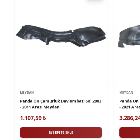
MEYDAN
MEYDAN
Panda Ön Çamurluk Davlumbazı Sol 2003
Panda Ön 
- 2011 Arası Meydan
- 2021 Ar
1.107,59
₺
3.286,2
SEPETE EKLE