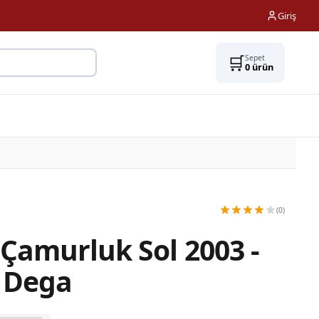
Giriş
🛒
Sepet
0
ürün
(0)
Çamurluk Sol 2003 -
ı Dega