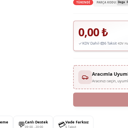
PARÇA KODU:
TÜKENDİ
Dega 
0,00
₺
KDV Dahil
6 Taksit
KDV Ha
Aracımla Uyum
Aracınızı seçin, uyu
💬
💳
deme
Canlı Destek
Vade Farksız
09:00 - 20:00
6 Taksit