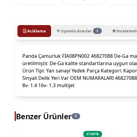
Aciklama
Uyumlu Araclar
Incelemel
2
Panda Çamurluk FIA08PN002 46827088 De-Ga mark
üretilmiştir. De-Ga kalite standartlarına uygun
Ürün Tipi: Yan sanayi Yedek Parça Kategori: Kap
Sinyali Delik Yeri Var OEM NUMARALARI 46827088UY
8v- 1.4 16v- 1.3 multijet
Benzer Ürünler
8
STOKTA