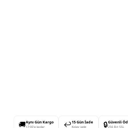
🚚
↩️
🔒
Aynı Gün Kargo
15 Gün İade
Güvenli Ö
17:00'a kadar
Kolay iade
256 Bit SSL