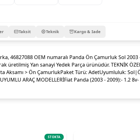
er
Taksit
Teknik
Kargo & Iade
a, 46827088 OEM numaralı Panda Ön Çamurluk Sol 2003 - 2
 olarak üretilmiş Yan sanayi Yedek Parça ürünüdür. TEKNİK
orta Aksamı > Ön ÇamurlukPaket Türü: AdetUyumluluk: Sol|Ö
UMLU ARAÇ MODELLERİFiat Panda (2003 - 2009):- 1.2 8v- 1.4 
STOKTA