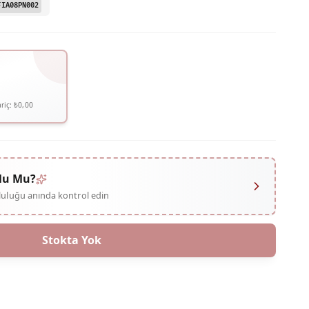
FIA08PN002
riç:
₺0,00
lu Mu?
mluluğu anında kontrol edin
Stokta Yok