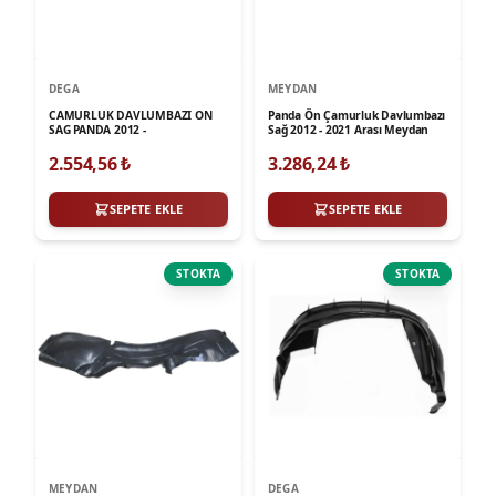
DEGA
MEYDAN
CAMURLUK DAVLUMBAZI ON
Panda Ön Çamurluk Davlumbazı
SAG PANDA 2012 -
Sağ 2012 - 2021 Arası Meydan
2.554,56
₺
3.286,24
₺
SEPETE EKLE
SEPETE EKLE
STOKTA
STOKTA
MEYDAN
DEGA