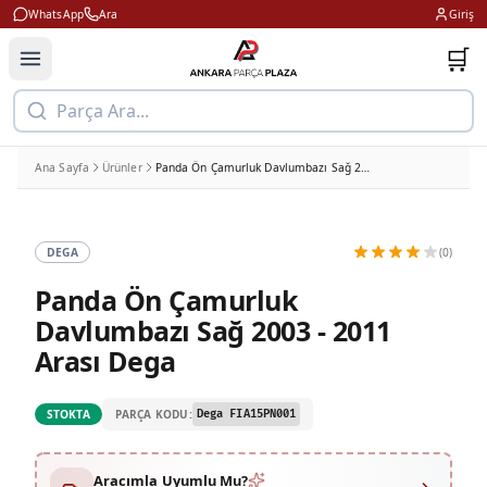
WhatsApp
Ara
Giriş
🛒
Parça Ara...
Ana Sayfa
Ürünler
Panda Ön Çamurluk Davlumbazı Sağ 2003 - 2011 Arası Dega
DEGA
(0)
Panda Ön Çamurluk
Davlumbazı Sağ 2003 - 2011
Arası Dega
PARÇA KODU:
STOKTA
Dega FIA15PN001
Aracımla Uyumlu Mu?