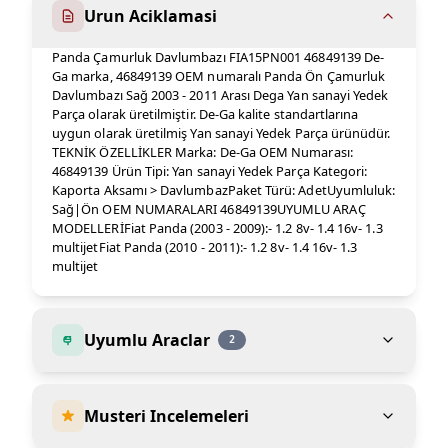
Urun Aciklamasi
Panda Çamurluk Davlumbazı FIA15PN001 46849139 De-
Ga marka, 46849139 OEM numaralı Panda Ön Çamurluk
Davlumbazı Sağ 2003 - 2011 Arası Dega Yan sanayi Yedek
Parça olarak üretilmiştir. De-Ga kalite standartlarına
uygun olarak üretilmiş Yan sanayi Yedek Parça ürünüdür.
TEKNİK ÖZELLİKLER Marka: De-Ga OEM Numarası:
46849139 Ürün Tipi: Yan sanayi Yedek Parça Kategori:
Kaporta Aksamı > DavlumbazPaket Türü: AdetUyumluluk:
Sağ|Ön OEM NUMARALARI 46849139UYUMLU ARAÇ
MODELLERİFiat Panda (2003 - 2009):- 1.2 8v- 1.4 16v- 1.3
multijetFiat Panda (2010 - 2011):- 1.2 8v- 1.4 16v- 1.3
multijet
Uyumlu Araclar
2
Musteri Incelemeleri