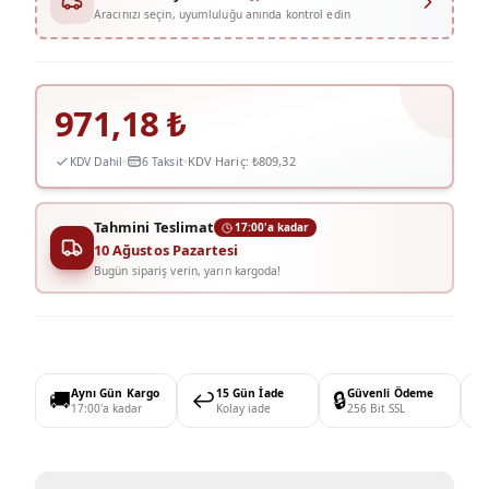
Aracınızı seçin, uyumluluğu anında kontrol edin
971,18
₺
KDV Hariç:
₺809,32
KDV Dahil
6 Taksit
Tahmini Teslimat
17:00'a kadar
10 Ağustos Pazartesi
Bugün sipariş verin, yarın kargoda!
🚚
Aynı Gün Kargo
↩️
15 Gün İade
🔒
Güvenli Ödeme

17:00'a kadar
Kolay iade
256 Bit SSL