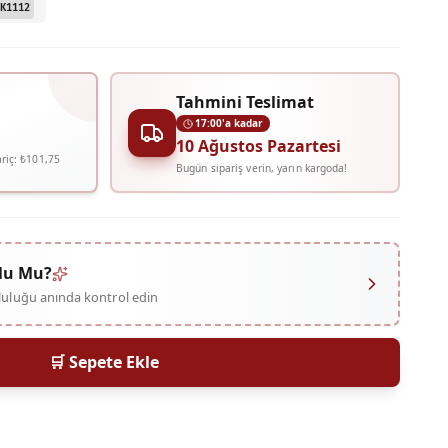
K1112
Tahmini Teslimat
17:00'a kadar
10 Ağustos Pazartesi
riç:
₺101,75
Bugün sipariş verin, yarın kargoda!
lu Mu?
mluluğu anında kontrol edin
🛒 Sepete Ekle