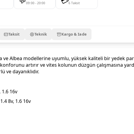
💬
💳
09:00 - 20:00
6 Taksit
Taksit
Teknik
Kargo & Iade
a ve Albea modellerine uyumlu, yüksek kaliteli bir yedek parç
 konforunu artırır ve vites kolunun düzgün çalışmasına yardım
 ve dayanıklıdır.
, 1.6 16v
 1.4 8v, 1.6 16v