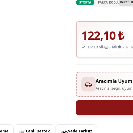
PARÇA KODU:
STOKTA
Dekar D
122,10
₺
KDV Dahil
6 Taksit
KDV Ha
Aracımla Uyum
Aracınızı seçin, uyu
deme
Canlı Destek
Vade Farksız