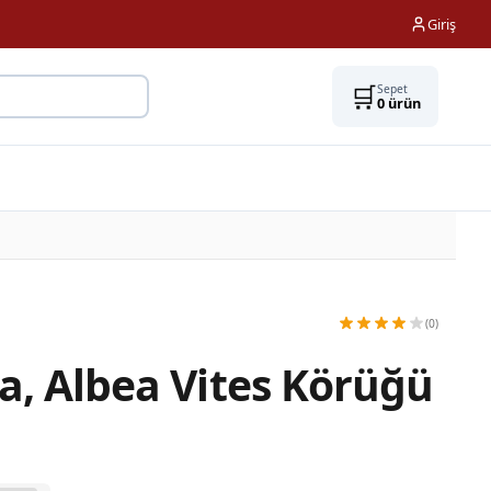
Giriş
🛒
Sepet
0
ürün
(0)
na, Albea Vites Körüğü