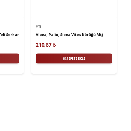
MTJ
Teli Serkar
Albea, Palio, Siena Vites Körüğü Mtj
210,67
₺
SEPETE EKLE