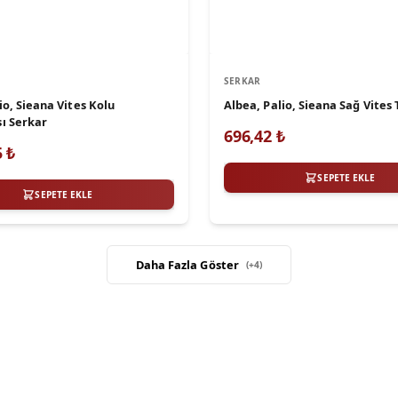
SERKAR
io, Sieana Vites Kolu
Albea, Palio, Sieana Sağ Vites 
ı Serkar
696,42
₺
5
₺
SEPETE EKLE
SEPETE EKLE
Daha Fazla Göster
(+
4
)