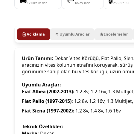
🚚
↩️
🔒
17:00'a kadar
Kolay iade
256 Bit SSL
Aciklama
Uyumlu Araclar
Incelemeler
Ürün Tanımı:
Dekar Vites Körüğü, Fiat Palio, Sien
aracınızın vites kolunun etrafını koruyarak, sürüş
görünüme sahip olan bu vites körüğü, uzun ömürlü
Uyumlu Araçlar:
Fiat Albea (2002-2013):
1.2 8v, 1.2 16v, 1.3 Multijet
Fiat Palio (1997-2015):
1.2 8v, 1.2 16v, 1.3 Multijet,
Fiat Siena (1997-2002):
1.2 8v, 1.4 8v, 1.6 16v
Teknik Özellikler:
Marka:
Dekar