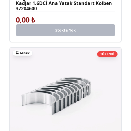
Kadjar 1.6DCİ Ana Yatak Standart Kolben
37204600
0,00
₺
Stokta Yok
🏭
Genex
TÜKENDİ