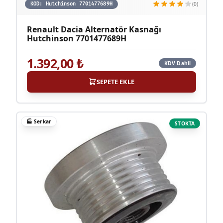
(0)
KOD:
Hutchinson 7701477689H
Renault Dacia Alternatör Kasnağı
Hutchinson 7701477689H
1.392,00
₺
KDV Dahil
SEPETE EKLE
🏭
Serkar
STOKTA