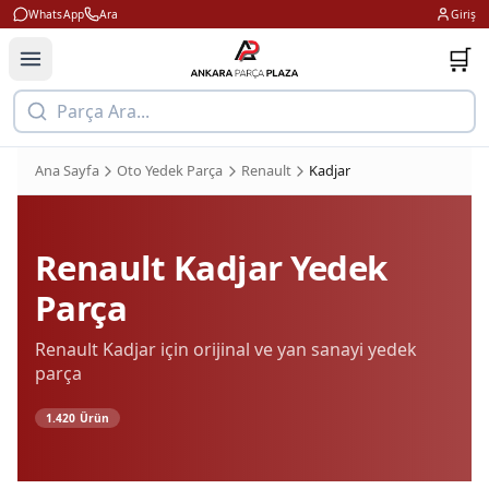
WhatsApp
Ara
Giriş
🛒
Parça Ara...
Ana Sayfa
Oto Yedek Parça
Renault
Kadjar
Renault
Kadjar
Yedek
Parça
Renault
Kadjar
için orijinal ve yan sanayi yedek
parça
1.420
Ürün