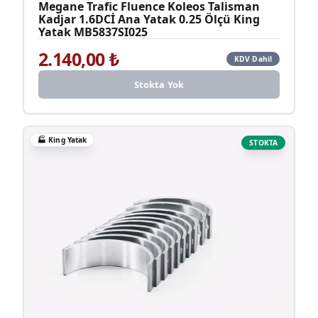
Megane Trafic Fluence Koleos Talisman
Kadjar 1.6DCİ Ana Yatak 0.25 Ölçü King
Yatak MB5837SI025
2.140,00
₺
KDV Dahil
Stokta Yok
🏭
King Yatak
STOKTA