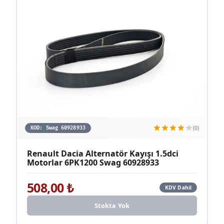
(0)
KOD:
Swag 60928933
Renault Dacia Alternatör Kayışı 1.5dci
Motorlar 6PK1200 Swag 60928933
508,00
₺
KDV Dahil
Stokta Yok