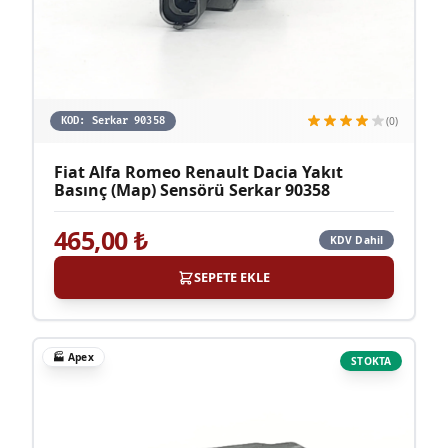
(0)
KOD:
Serkar 90358
Fiat Alfa Romeo Renault Dacia Yakıt
Basınç (Map) Sensörü Serkar 90358
465,00
₺
KDV Dahil
SEPETE EKLE
🏭
Apex
STOKTA