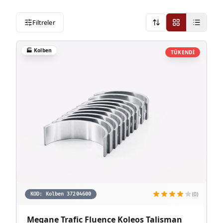
Filtreler
Onerilen
🏭
Kolben
TÜKENDİ
(0)
KOD:
Kolben 37204600
Megane Trafic Fluence Koleos Talisman