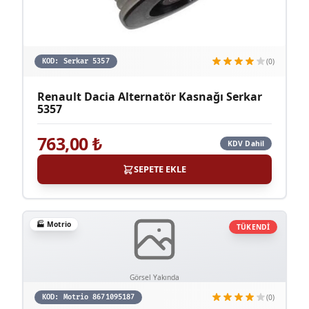
(0)
KOD:
Serkar 5357
Renault Dacia Alternatör Kasnağı Serkar
5357
763,00
₺
KDV Dahil
SEPETE EKLE
🏭
Motrio
TÜKENDİ
Görsel Yakında
(0)
KOD:
Motrio 8671095187