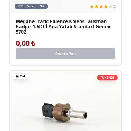
(0)
KOD:
Genex 5702
Megane Trafic Fluence Koleos Talisman
Kadjar 1.6DCİ Ana Yatak Standart Genex
5702
0,00
₺
Stokta Yok
🏭
Oek
TÜKENDİ