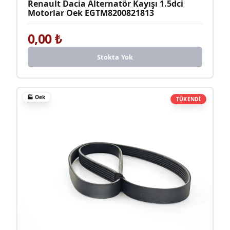
Renault Dacia Alternatör Kayışı 1.5dci
Motorlar Oek EGTM8200821813
0,00
₺
Stokta Yok
🏭
Oek
TÜKENDİ