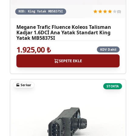
(0)
KOD:
King Yatak MB5837SI
Megane Trafic Fluence Koleos Talisman
Kadjar 1.6DCİ Ana Yatak Standart King
Yatak MB5837SI
1.925,00
₺
KDV Dahil
SEPETE EKLE
🏭
Serkar
STOKTA