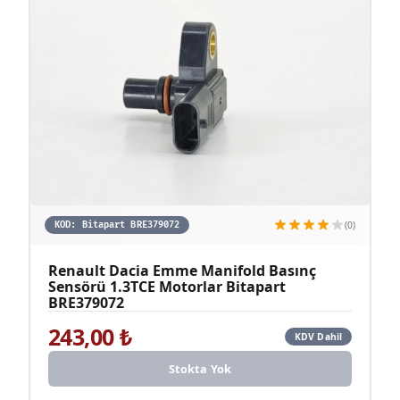
(0)
KOD:
Bitapart BRE379072
Renault Dacia Emme Manifold Basınç
Sensörü 1.3TCE Motorlar Bitapart
BRE379072
243,00
₺
KDV Dahil
Stokta Yok