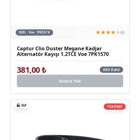
(0)
KOD:
Voe 7PK1570
Captur Clio Duster Megane Kadjar
Alternatör Kayışı 1.2TCE Voe 7PK1570
381,00
₺
KDV Dahil
Stokta Yok
🏭
Skf
TÜKENDİ