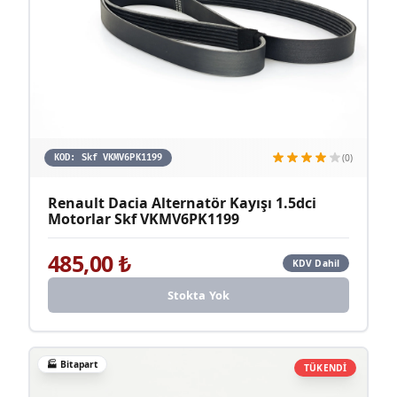
(0)
KOD:
Skf VKMV6PK1199
Renault Dacia Alternatör Kayışı 1.5dci
Motorlar Skf VKMV6PK1199
485,00
₺
KDV Dahil
Stokta Yok
🏭
Bitapart
TÜKENDİ