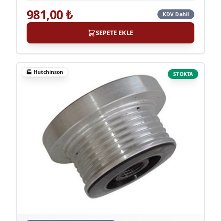
981,00
₺
KDV Dahil
SEPETE EKLE
🏭
Hutchinson
STOKTA