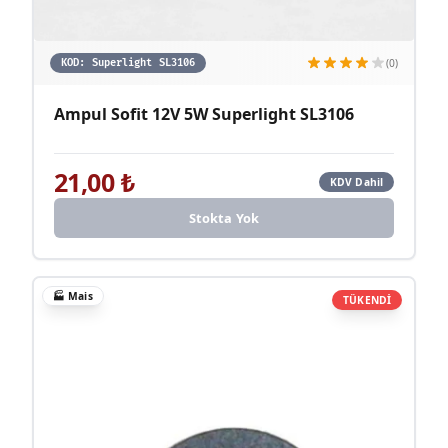
(0)
KOD:
Superlight SL3106
Ampul Sofit 12V 5W Superlight SL3106
21,00
₺
KDV Dahil
Stokta Yok
🏭
Mais
TÜKENDİ