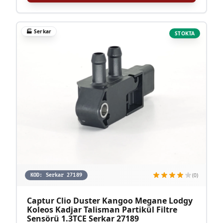
🏭
Serkar
STOKTA
(0)
KOD:
Serkar 27189
Captur Clio Duster Kangoo Megane Lodgy
Koleos Kadjar Talisman Partikül Filtre
Sensörü 1.3TCE Serkar 27189