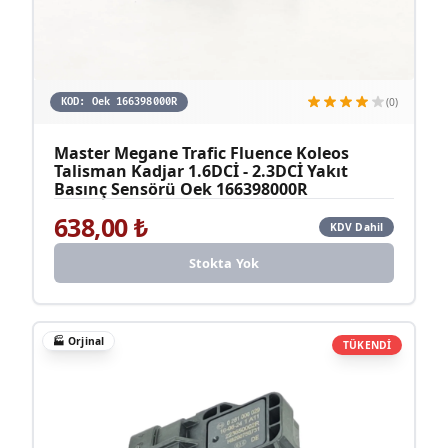
(0)
KOD:
Oek 166398000R
Master Megane Trafic Fluence Koleos
Talisman Kadjar 1.6DCİ - 2.3DCİ Yakıt
Basınç Sensörü Oek 166398000R
638,00
₺
KDV Dahil
Stokta Yok
🏭
Orjinal
TÜKENDİ