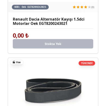
(0)
KOD:
Oek EGT8200243021
Renault Dacia Alternatör Kayışı 1.5dci
Motorlar Oek EGT8200243021
0,00
₺
Stokta Yok
🏭
Voe
TÜKENDİ