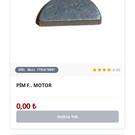
(0)
KOD:
Mais 7703070007
PİM F.. MOTOR
0,00
₺
Stokta Yok