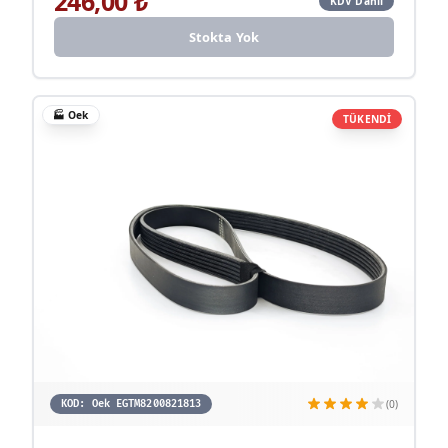
246,00
₺
KDV Dahil
Stokta Yok
🏭
Oek
TÜKENDİ
(0)
KOD:
Oek EGTM8200821813