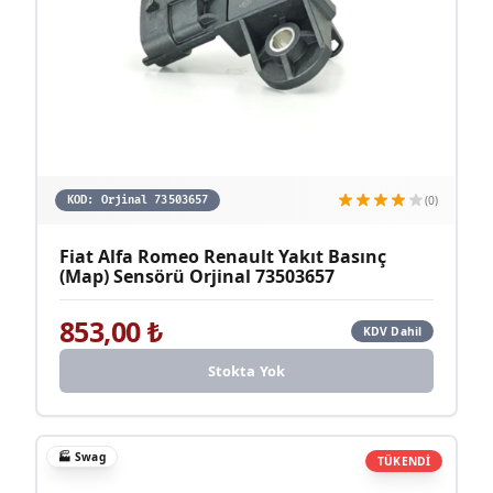
(0)
KOD:
Orjinal 73503657
Fiat Alfa Romeo Renault Yakıt Basınç
(Map) Sensörü Orjinal 73503657
853,00
₺
KDV Dahil
Stokta Yok
🏭
Swag
TÜKENDİ