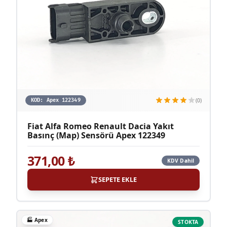
(0)
KOD:
Apex 122349
Fiat Alfa Romeo Renault Dacia Yakıt
Basınç (Map) Sensörü Apex 122349
371,00
₺
KDV Dahil
SEPETE EKLE
🏭
Apex
STOKTA