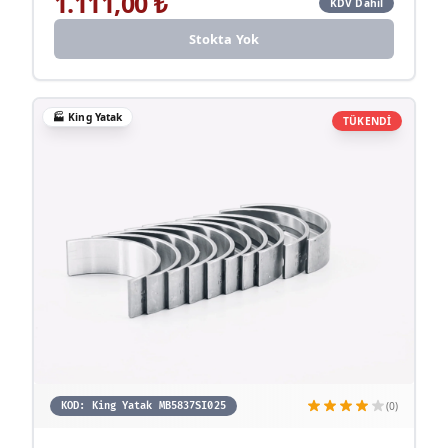
1.111,00
₺
KDV Dahil
Stokta Yok
🏭
King Yatak
TÜKENDİ
(0)
KOD:
King Yatak MB5837SI025