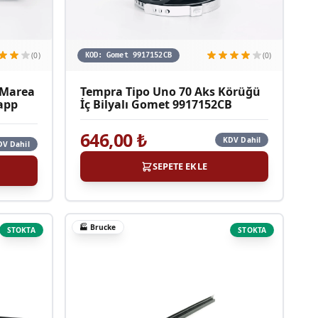
(0)
(0)
KOD:
Gomet 9917152CB
o Marea
Tempra Tipo Uno 70 Aks Körüğü
app
İç Bilyalı Gomet 9917152CB
646,00
₺
KDV Dahil
DV Dahil
SEPETE EKLE
🏭
Brucke
STOKTA
STOKTA