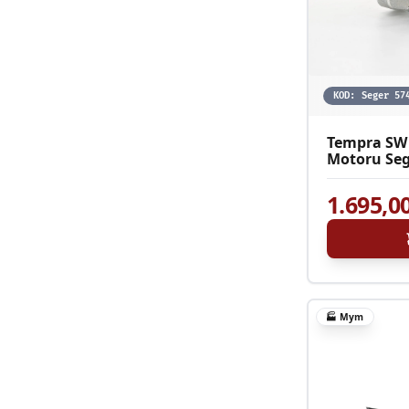
KOD:
Seger 57
Tempra SW 
Motoru Seg
1.695,0
🏭
Mym