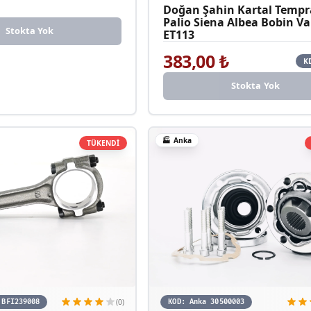
Doğan Şahin Kartal Tempr
Palio Siena Albea Bobin Va
Stokta Yok
ET113
383,00
₺
K
Stokta Yok
🏭
Anka
TÜKENDİ
(0)
 BFI239008
KOD:
Anka 30500003