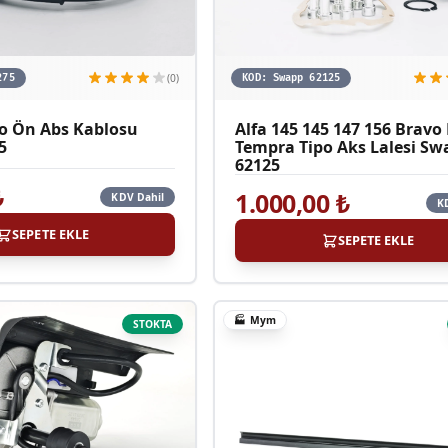
(0)
275
KOD:
Swapp 62125
o Ön Abs Kablosu
Alfa 145 145 147 156 Brav
5
Tempra Tipo Aks Lalesi Sw
62125
₺
1.000,00
₺
KDV Dahil
K
SEPETE EKLE
SEPETE EKLE
🏭
Mym
STOKTA