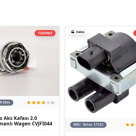
🏭
Valeo
TÜKENDİ
(0)
JFI044
 Aks Kafası 2.0
manlı Wagen CVJFI044
KOD:
Valeo ET113