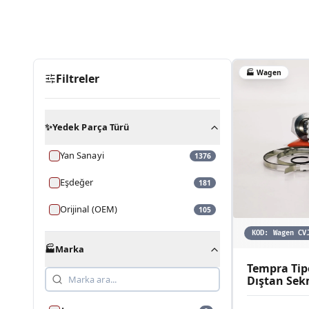
🏭
Wagen
Filtreler
✨
Yedek Parça Türü
Yan Sanayi
1376
Eşdeğer
181
Orijinal (OEM)
105
KOD:
Wagen CV
🏭
Marka
Tempra Tipo
Dıştan Sek