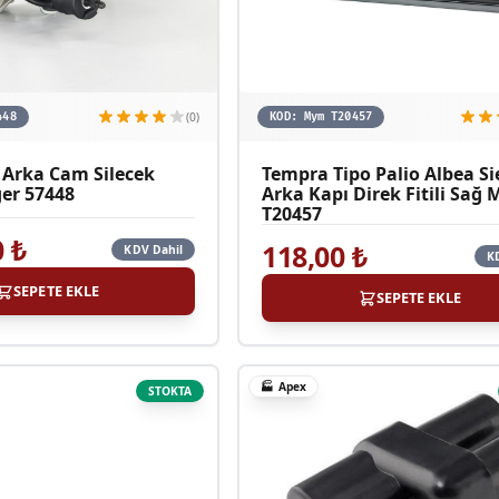
(0)
448
KOD:
Mym T20457
Arka Cam Silecek
Tempra Tipo Palio Albea S
er 57448
Arka Kapı Direk Fitili Sağ
T20457
0
₺
118,00
₺
KDV Dahil
K
SEPETE EKLE
SEPETE EKLE
🏭
Apex
STOKTA