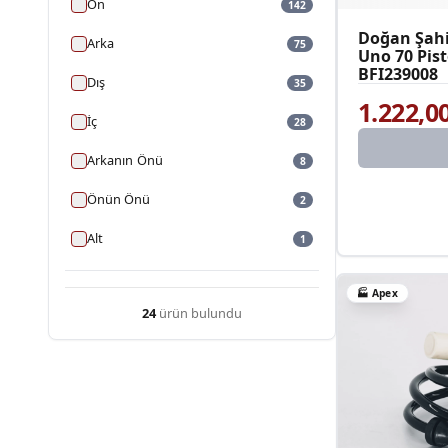
Ön
142
Doğan Şahi
Arka
75
Uno 70 Pis
BFI239008
Dış
35
1.222,0
İç
28
Arkanın Önü
8
Önün Önü
2
Alt
1
🏭
Apex
24
ürün bulundu