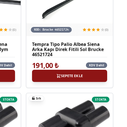
(0)
(0)
KOD:
Brucke 46521724
iena
Tempra Tipo Palio Albea Siena
 Mym
Arka Kapı Direk Fitili Sol Brucke
46521724
191,00
₺
DV Dahil
KDV Dahil
SEPETE EKLE
🏭
Srh
STOKTA
STOKTA