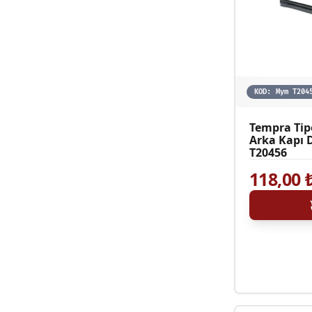
KOD:
Mym T204
Tempra Tip
Arka Kapı D
T20456
118,00