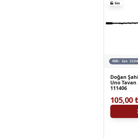
🏭
Gss
KOD:
Gss 1114
Doğan Şahi
Uno Tavan
111406
105,00