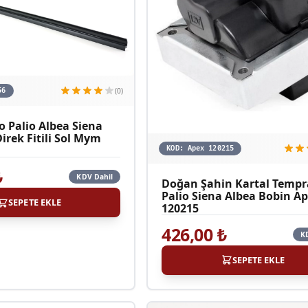
(0)
56
o Palio Albea Siena
irek Fitili Sol Mym
KOD:
Apex 120215
₺
KDV Dahil
Doğan Şahin Kartal Tempr
Palio Siena Albea Bobin A
SEPETE EKLE
120215
426,00
₺
K
SEPETE EKLE