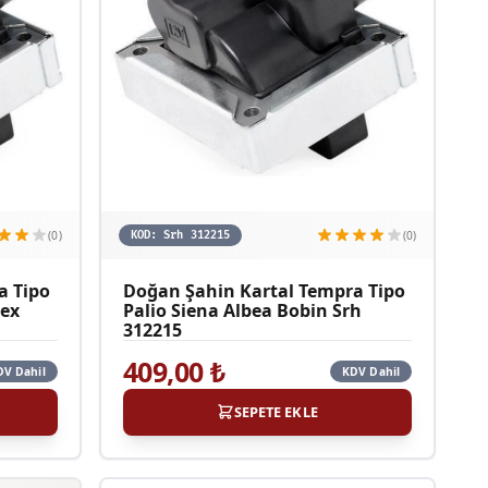
(0)
(0)
KOD:
Srh 312215
a Tipo
Doğan Şahin Kartal Tempra Tipo
pex
Palio Siena Albea Bobin Srh
312215
409,00
₺
DV Dahil
KDV Dahil
SEPETE EKLE