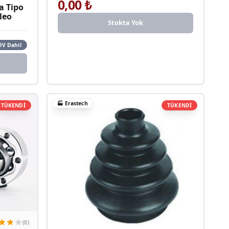
0,00
₺
a Tipo
leo
Stokta Yok
DV Dahil
🏭
Erastech
TÜKENDİ
TÜKENDİ
(0)