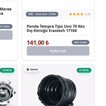
o Marea
ka
(0)
KOD:
Erastech 17104
Panda Tempra Tipo Uno 70 Aks
DV Dahil
Dış Körüğü Erastech 17104
141,00
₺
KDV Dahil
Stokta Yok
🏭
Gomet
STOKTA
STOKTA