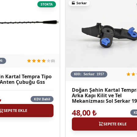
🏭
Serkar
STOKTA
(0)
06
KOD:
Serkar 1917
n Kartal Tempra Tipo
 Anten Çubuğu Gss
Doğan Şahin Kartal Tempr
Arka Kapı Kilit ve Tel
₺
KDV Dahil
Mekanizması Sol Serkar 1
48,00
₺
SEPETE EKLE
K
SEPETE EKLE