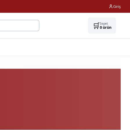
Giriş
🛒
Sepet
0
ürün