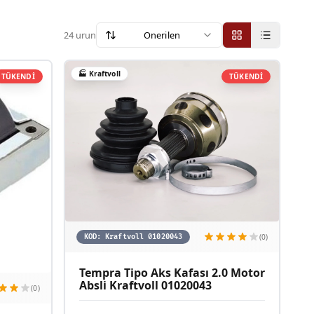
24
urun
Onerilen
🏭
Kraftvoll
TÜKENDİ
TÜKENDİ
(0)
KOD:
Kraftvoll 01020043
Tempra Tipo Aks Kafası 2.0 Motor
Absli Kraftvoll 01020043
(0)