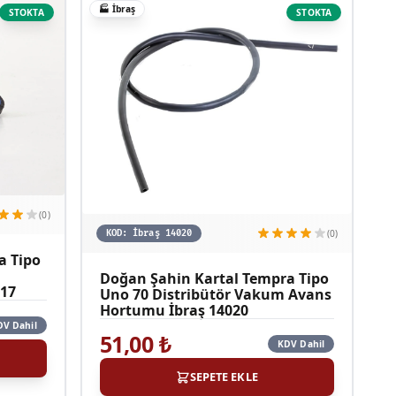
🏭
İbraş
STOKTA
STOKTA
(0)
(0)
KOD:
İbraş 14020
a Tipo
Doğan Şahin Kartal Tempra Tipo
917
Uno 70 Distribütör Vakum Avans
Hortumu İbraş 14020
DV Dahil
51,00
₺
KDV Dahil
SEPETE EKLE