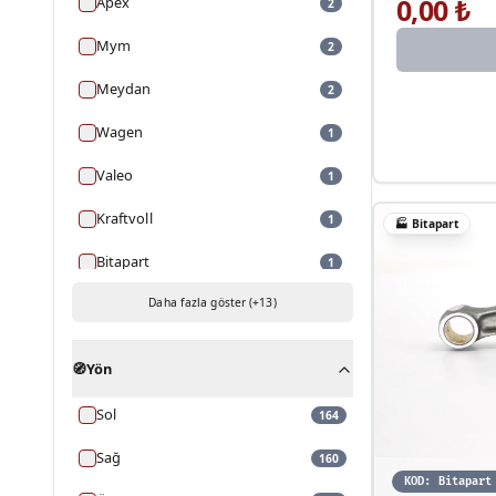
0,00
₺
Apex
2
Mym
2
Meydan
2
Wagen
1
Valeo
1
Kraftvoll
1
🏭
Bitapart
Bitapart
1
Anka
Daha fazla göster (+13)
1
🧭
Yön
Sol
164
Sağ
160
KOD:
Bitapart