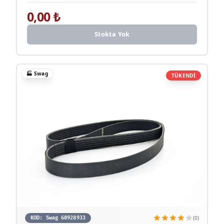
0,00
₺
Stokta Yok
🏭
Swag
TÜKENDİ
(0)
KOD:
Swag 60928933