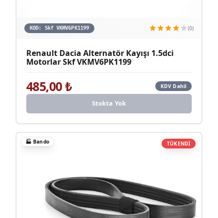
(0)
KOD:
Skf VKMV6PK1199
Renault Dacia Alternatör Kayışı 1.5dci
Motorlar Skf VKMV6PK1199
485,00
₺
KDV Dahil
Stokta Yok
🏭
Bando
TÜKENDİ