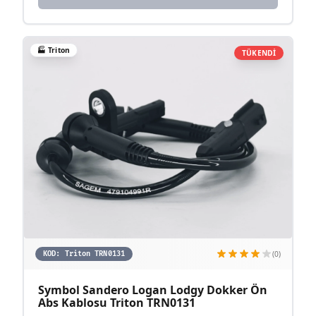
🏭
Triton
TÜKENDİ
(0)
KOD:
Triton TRN0131
Symbol Sandero Logan Lodgy Dokker Ön
Abs Kablosu Triton TRN0131