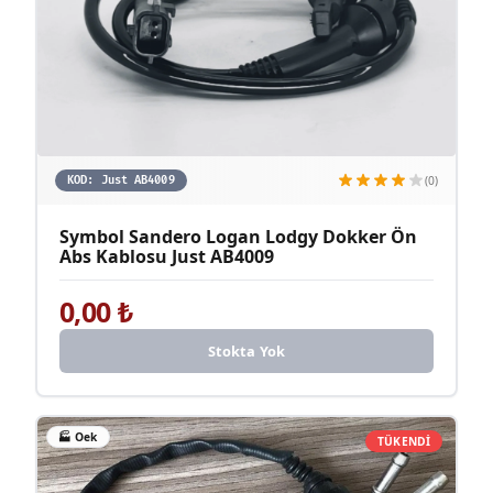
(0)
KOD:
Just AB4009
Symbol Sandero Logan Lodgy Dokker Ön
Abs Kablosu Just AB4009
0,00
₺
Stokta Yok
🏭
Oek
TÜKENDİ