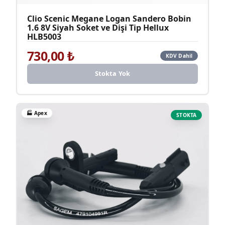
Clio Scenic Megane Logan Sandero Bobin
1.6 8V Siyah Soket ve Dişi Tip Hellux
HLB5003
730,00
₺
KDV Dahil
Stokta Yok
🏭
Apex
STOKTA