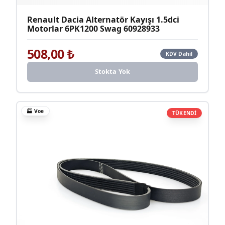
Renault Dacia Alternatör Kayışı 1.5dci
Motorlar 6PK1200 Swag 60928933
508,00
₺
KDV Dahil
Stokta Yok
🏭
Voe
TÜKENDİ