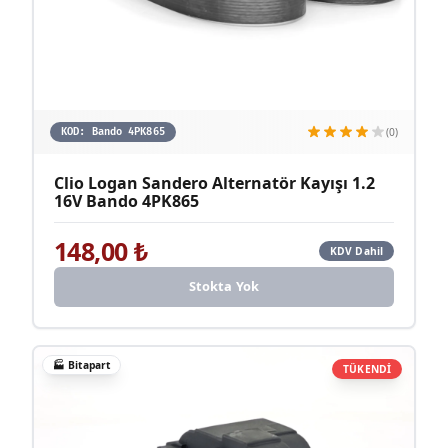
(0)
KOD:
Bando 4PK865
Clio Logan Sandero Alternatör Kayışı 1.2
16V Bando 4PK865
148,00
₺
KDV Dahil
Stokta Yok
🏭
Bitapart
TÜKENDİ