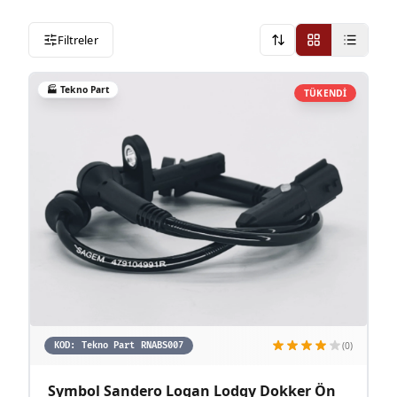
Filtreler
Onerilen
🏭
Tekno Part
TÜKENDİ
(0)
KOD:
Tekno Part RNABS007
Symbol Sandero Logan Lodgy Dokker Ön