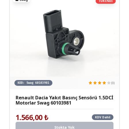
TÜKENDİ
(0)
KOD:
Swag 60103981
Renault Dacia Yakıt Basınç Sensörü 1.5DCİ
Motorlar Swag 60103981
1.566,00
₺
KDV Dahil
Stokta Yok