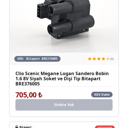
(0)
KOD:
Bitapart BRE376005
Clio Scenic Megane Logan Sandero Bobin
1.6 8V Siyah Soket ve Dişi Tip Bitapart
BRE376005
705,00
₺
KDV Dahil
Stokta Yok
🏭
Bitapart