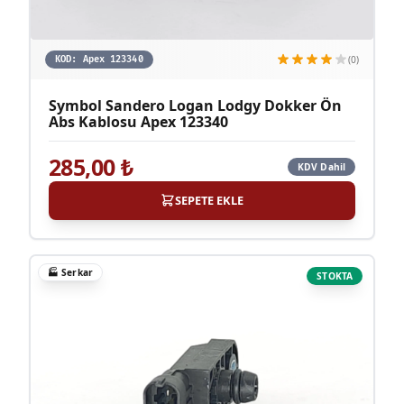
(0)
KOD:
Apex 123340
Symbol Sandero Logan Lodgy Dokker Ön
Abs Kablosu Apex 123340
285,00
₺
KDV Dahil
SEPETE EKLE
🏭
Serkar
STOKTA