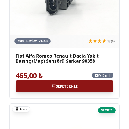
(0)
KOD:
Serkar 90358
Fiat Alfa Romeo Renault Dacia Yakıt
Basınç (Map) Sensörü Serkar 90358
465,00
₺
KDV Dahil
SEPETE EKLE
🏭
Apex
STOKTA