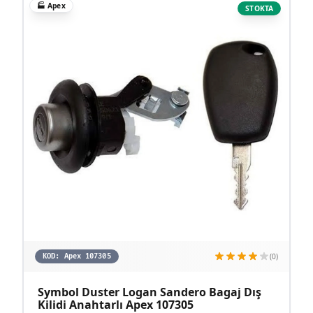
🏭
Apex
STOKTA
(0)
KOD:
Apex 107305
Symbol Duster Logan Sandero Bagaj Dış
Kilidi Anahtarlı Apex 107305