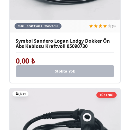
(0)
KOD:
Kraftvoll 05090730
Symbol Sandero Logan Lodgy Dokker Ön
Abs Kablosu Kraftvoll 05090730
0,00
₺
Stokta Yok
🏭
Just
TÜKENDİ