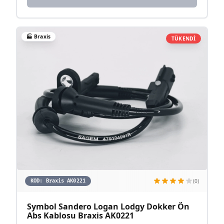
🏭
Braxis
TÜKENDİ
(0)
KOD:
Braxis AK0221
Symbol Sandero Logan Lodgy Dokker Ön
Abs Kablosu Braxis AK0221