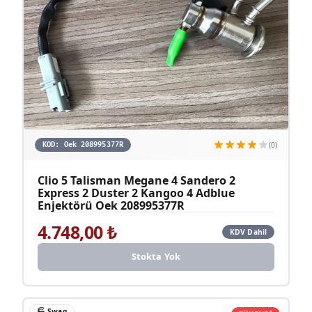
(0)
KOD:
Oek 208995377R
Clio 5 Talisman Megane 4 Sandero 2
Express 2 Duster 2 Kangoo 4 Adblue
Enjektörü Oek 208995377R
4.748,00
₺
KDV Dahil
Stokta Yok
🏭
Swag