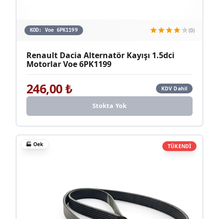
(0)
KOD:
Voe 6PK1199
Renault Dacia Alternatör Kayışı 1.5dci
Motorlar Voe 6PK1199
246,00
₺
KDV Dahil
Stokta Yok
🏭
Oek
TÜKENDİ