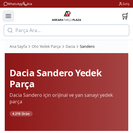
WhatsApp
Ara
Giriş
🛒
Parça Ara...
Ana Sayfa
Oto Yedek Parça
Dacia
Sandero
Dacia
Sandero
Yedek
Parça
Dacia
Sandero
için orijinal ve yan sanayi yedek
parça
4.219
Ürün