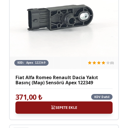
(0)
KOD:
Apex 122349
Fiat Alfa Romeo Renault Dacia Yakıt
Basınç (Map) Sensörü Apex 122349
371,00
₺
KDV Dahil
SEPETE EKLE