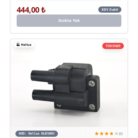
444,00
₺
KDV Dahil
Stokta Yok
🏭
Hellux
TÜKENDİ
(0)
KOD:
Hellux HLB5003