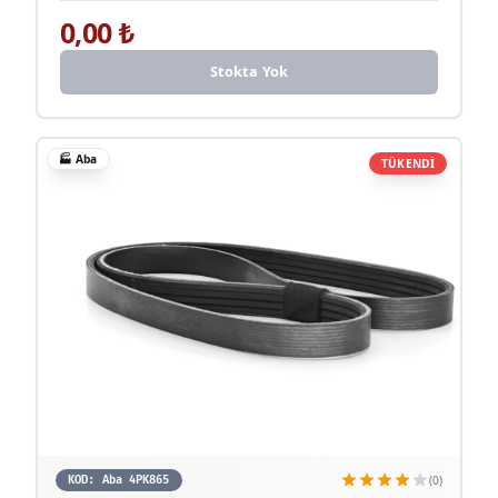
0,00
₺
Stokta Yok
🏭
Aba
TÜKENDİ
(0)
KOD:
Aba 4PK865