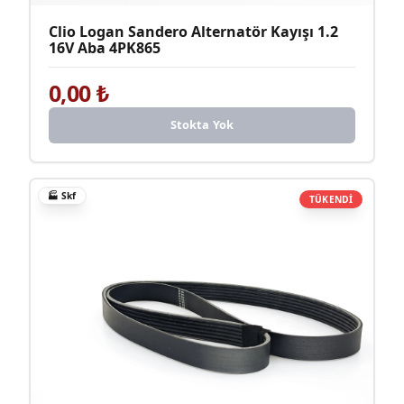
Clio Logan Sandero Alternatör Kayışı 1.2
16V Aba 4PK865
0,00
₺
Stokta Yok
🏭
Skf
TÜKENDİ