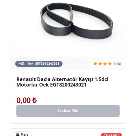
(0)
KOD:
Oek EGT8200243021
Renault Dacia Alternatör Kayışı 1.5dci
Motorlar Oek EGT8200243021
0,00
₺
Stokta Yok
🏭
Mais
TÜKENDİ