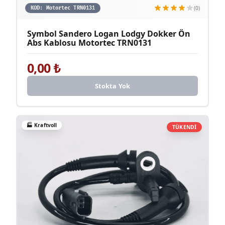
(0)
KOD:
Motortec TRN0131
Symbol Sandero Logan Lodgy Dokker Ön
Abs Kablosu Motortec TRN0131
0,00
₺
Stokta Yok
🏭
Kraftvoll
TÜKENDİ