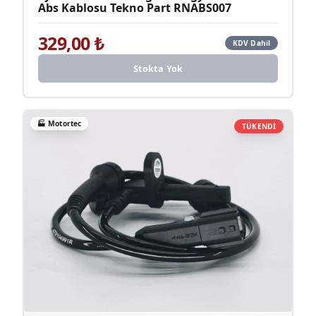
Abs Kablosu Tekno Part RNABS007
329,00
₺
KDV Dahil
Stokta Yok
🏭
Motortec
TÜKENDİ