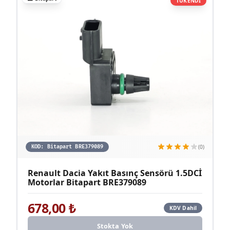
TÜKENDİ
(0)
KOD:
Bitapart BRE379089
Renault Dacia Yakıt Basınç Sensörü 1.5DCİ
Motorlar Bitapart BRE379089
678,00
₺
KDV Dahil
Stokta Yok