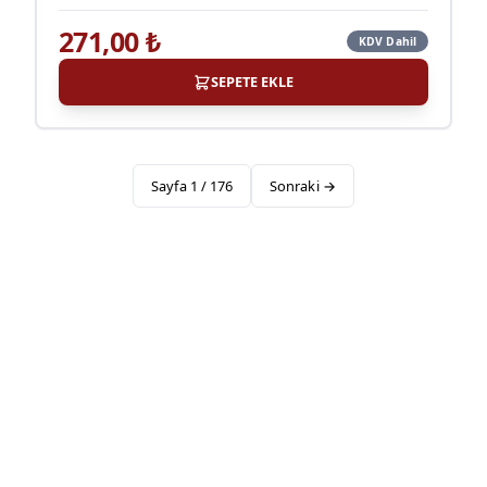
271,00
₺
KDV Dahil
SEPETE EKLE
Sayfa
1
/
176
Sonraki →