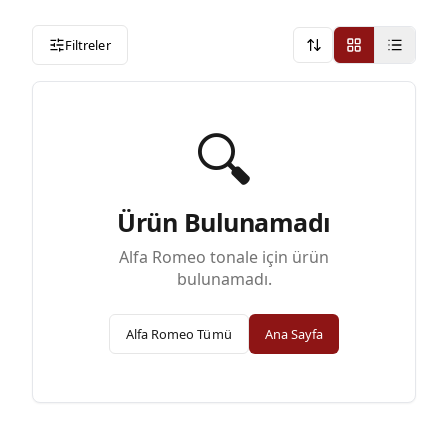
Filtreler
Onerilen
🔍
Ürün Bulunamadı
Alfa Romeo
tonale
için ürün
bulunamadı.
Alfa Romeo
Tümü
Ana Sayfa