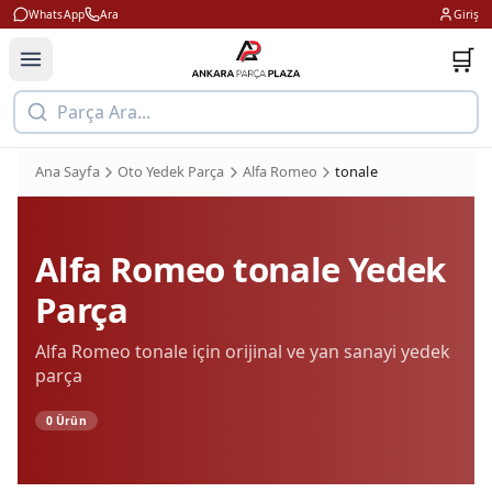
WhatsApp
Ara
Giriş
🛒
Parça Ara...
Ana Sayfa
Oto Yedek Parça
Alfa Romeo
tonale
Alfa Romeo
tonale
Yedek
Parça
Alfa Romeo
tonale
için orijinal ve yan sanayi yedek
parça
0
Ürün