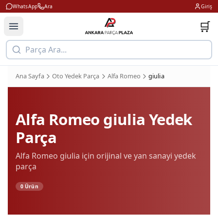
WhatsApp
Ara
Giriş
🛒
Parça Ara...
Ana Sayfa
Oto Yedek Parça
Alfa Romeo
giulia
Alfa Romeo
giulia
Yedek
Parça
Alfa Romeo
giulia
için orijinal ve yan sanayi yedek
parça
0
Ürün