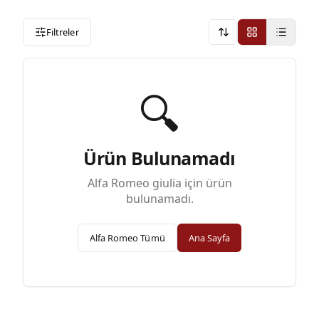
Filtreler
Onerilen
🔍
Ürün Bulunamadı
Alfa Romeo
giulia
için ürün
bulunamadı.
Alfa Romeo
Tümü
Ana Sayfa