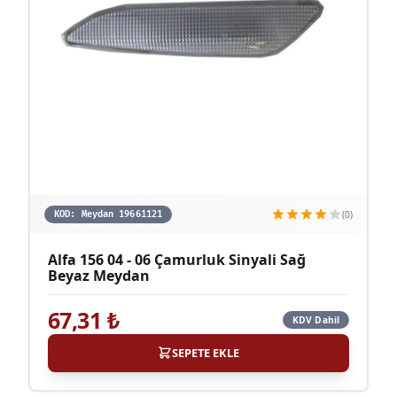
(0)
KOD:
Meydan 19661121
Alfa 156 04 - 06 Çamurluk Sinyali Sağ
Beyaz Meydan
67,31
₺
KDV Dahil
SEPETE EKLE