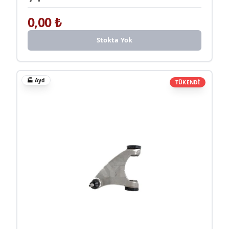
0,00
₺
Stokta Yok
🏭
Ayd
TÜKENDİ