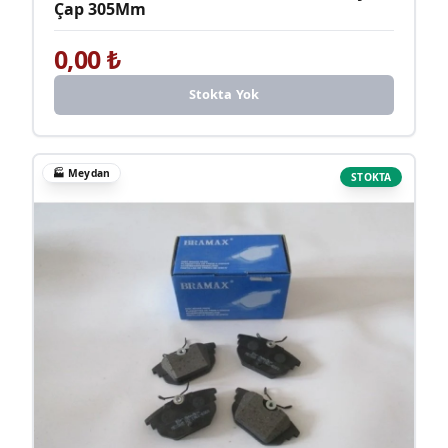
Çap 305Mm
0,00
₺
Stokta Yok
🏭
Meydan
STOKTA