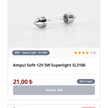
(0)
KOD:
Superlight SL3106
Ampul Sofit 12V 5W Superlight SL3106
21,00
₺
KDV Dahil
Stokta Yok