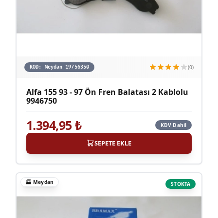
(0)
KOD:
Meydan 19756350
Alfa 155 93 - 97 Ön Fren Balatası 2 Kablolu
9946750
1.394,95
₺
KDV Dahil
SEPETE EKLE
🏭
Meydan
STOKTA