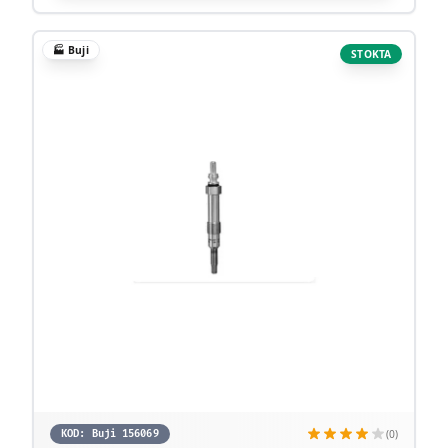
🏭
Buji
STOKTA
(0)
KOD:
Buji 156069