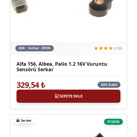
(0)
KOD:
Serkar 20996
Alfa 156, Albea, Palio 1.2 16V Vuruntu
Sensörü Serkar
329,54
₺
KDV Dahil
SEPETE EKLE
🏭
Serkar
STOKTA