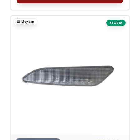
🏭
Meydan
STOKTA