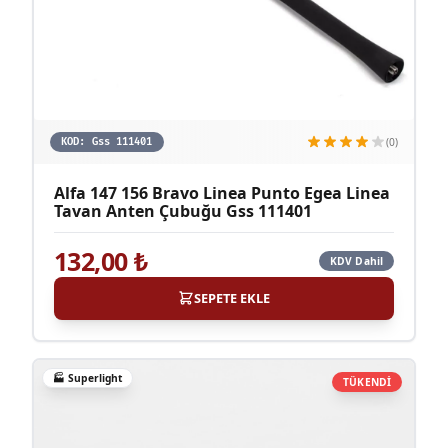
(0)
KOD:
Gss 111401
Alfa 147 156 Bravo Linea Punto Egea Linea
Tavan Anten Çubuğu Gss 111401
132,00
₺
KDV Dahil
SEPETE EKLE
🏭
Superlight
TÜKENDİ