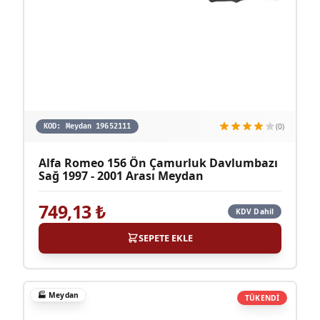
(0)
KOD:
Meydan 19652111
Alfa Romeo 156 Ön Çamurluk Davlumbazı
Sağ 1997 - 2001 Arası Meydan
749,13
₺
KDV Dahil
SEPETE EKLE
🏭
Meydan
TÜKENDİ