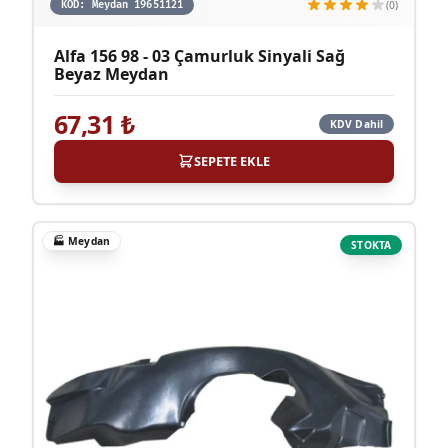
(0)
KOD:
Meydan 19651121
Alfa 156 98 - 03 Çamurluk Sinyali Sağ
Beyaz Meydan
67,31
₺
KDV Dahil
SEPETE EKLE
🏭
Meydan
STOKTA