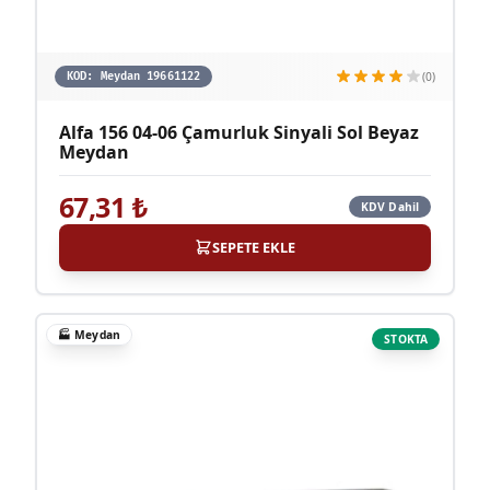
(0)
KOD:
Meydan 19661122
Alfa 156 04-06 Çamurluk Sinyali Sol Beyaz
Meydan
67,31
₺
KDV Dahil
SEPETE EKLE
🏭
Meydan
STOKTA