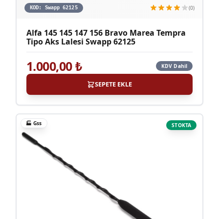
(0)
KOD:
Swapp 62125
Alfa 145 145 147 156 Bravo Marea Tempra
Tipo Aks Lalesi Swapp 62125
1.000,00
₺
KDV Dahil
SEPETE EKLE
🏭
Gss
STOKTA