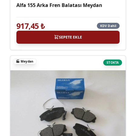
Alfa 155 Arka Fren Balatası Meydan
917,45
₺
KDV Dahil
SEPETE EKLE
🏭
Meydan
STOKTA