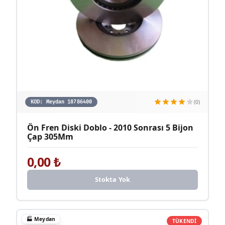
(0)
KOD:
Meydan 18786400
Ön Fren Diski Doblo - 2010 Sonrası 5 Bijon
Çap 305Mm
0,00
₺
Stokta Yok
🏭
Meydan
TÜKENDİ