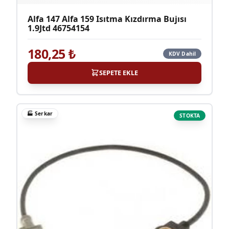
Alfa 147 Alfa 159 Isıtma Kızdırma Bujısı
1.9Jtd 46754154
180,25
₺
KDV Dahil
SEPETE EKLE
🏭
Serkar
STOKTA