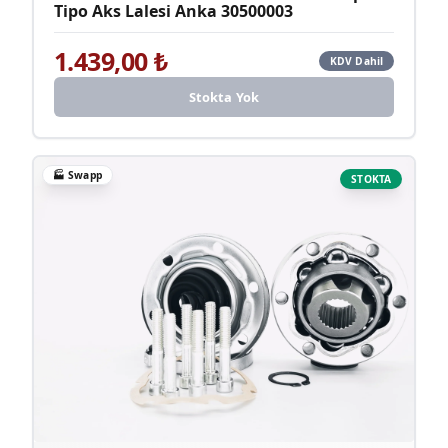
Tipo Aks Lalesi Anka 30500003
1.439,00
₺
KDV Dahil
Stokta Yok
🏭
Swapp
STOKTA