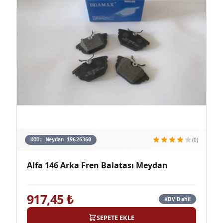
(0)
KOD:
Meydan 19626360
Alfa 146 Arka Fren Balatası Meydan
917,45
₺
KDV Dahil
SEPETE EKLE