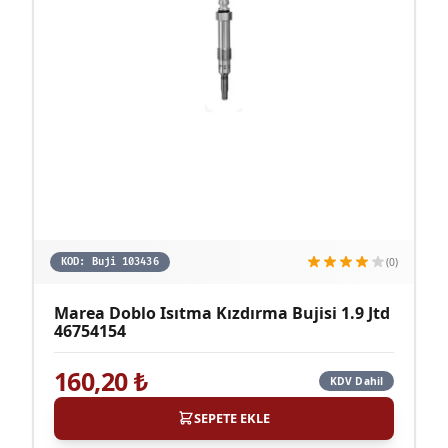
(0)
KOD:
Buji 103436
Marea Doblo Isıtma Kızdırma Bujisi 1.9 Jtd
46754154
160,20
₺
KDV Dahil
SEPETE EKLE