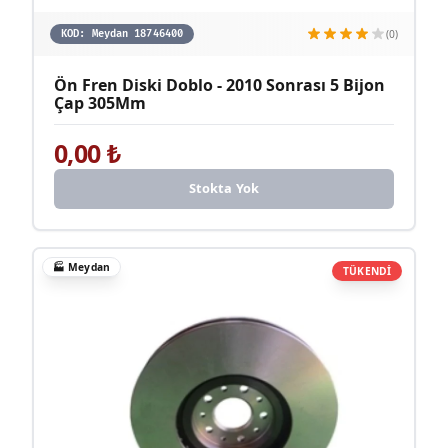
(0)
KOD:
Meydan 18746400
Ön Fren Diski Doblo - 2010 Sonrası 5 Bijon
Çap 305Mm
0,00
₺
Stokta Yok
🏭
Meydan
TÜKENDİ