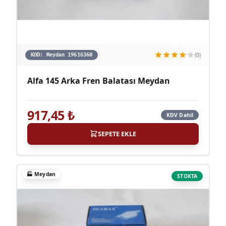
(0)
KOD:
Meydan 19616360
Alfa 145 Arka Fren Balatası Meydan
917,45
₺
KDV Dahil
SEPETE EKLE
🏭
Meydan
STOKTA