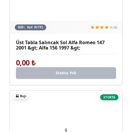
(0)
KOD:
Ayd 02791
Üst Tabla Salıncak Sol Alfa Romeo 147
2001 &gt; Alfa 156 1997 &gt;
0,00
₺
Stokta Yok
🏭
Buji
STOKTA