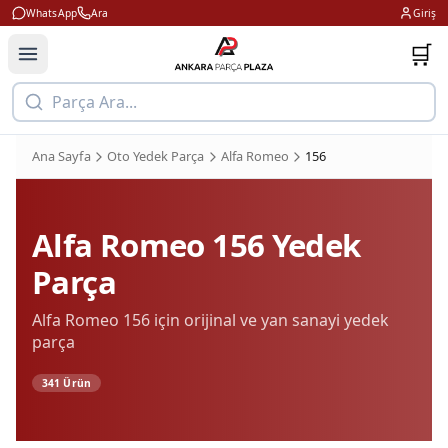
WhatsApp
Ara
Giriş
🛒
Parça Ara...
Ana Sayfa
Oto Yedek Parça
Alfa Romeo
156
Alfa Romeo
156
Yedek
Parça
Alfa Romeo
156
için orijinal ve yan sanayi yedek
parça
341
Ürün