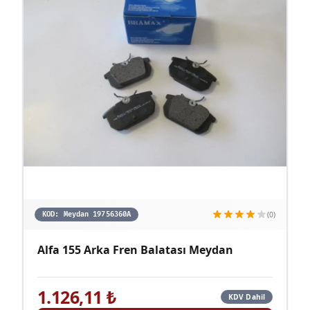
(0)
KOD:
Meydan 19756360A
Alfa 155 Arka Fren Balatası Meydan
1.126,11
₺
KDV Dahil