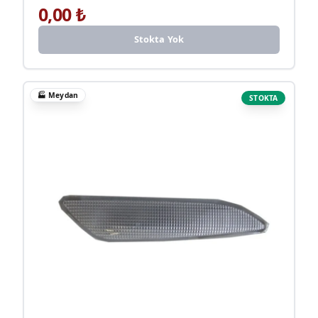
0,00
₺
Stokta Yok
🏭
Meydan
STOKTA