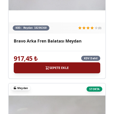
(0)
KOD:
Meydan 18206360
Bravo Arka Fren Balatası Meydan
917,45
₺
KDV Dahil
SEPETE EKLE
🏭
Meydan
STOKTA