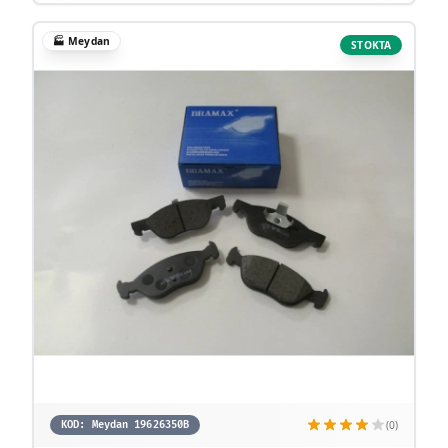
🏭
Meydan
STOKTA
(0)
KOD:
Meydan 19626350B