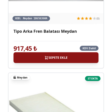
(0)
KOD:
Meydan 18656360A
Tipo Arka Fren Balatası Meydan
917,45
₺
KDV Dahil
SEPETE EKLE
🏭
Meydan
STOKTA