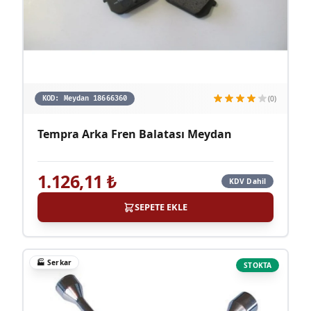
(0)
KOD:
Meydan 18666360
Tempra Arka Fren Balatası Meydan
1.126,11
₺
KDV Dahil
SEPETE EKLE
🏭
Serkar
STOKTA