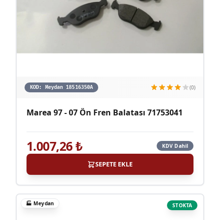
(0)
KOD:
Meydan 18516350A
Marea 97 - 07 Ön Fren Balatası 71753041
1.007,26
₺
KDV Dahil
SEPETE EKLE
🏭
Meydan
STOKTA