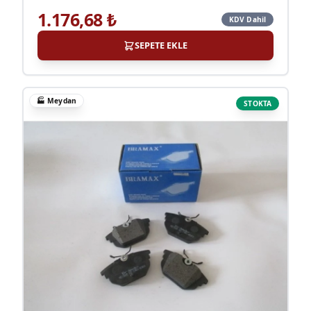
1.176,68
₺
KDV Dahil
SEPETE EKLE
🏭
Meydan
STOKTA