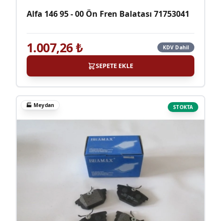
Alfa 146 95 - 00 Ön Fren Balatası 71753041
1.007,26
₺
KDV Dahil
SEPETE EKLE
🏭
Meydan
STOKTA