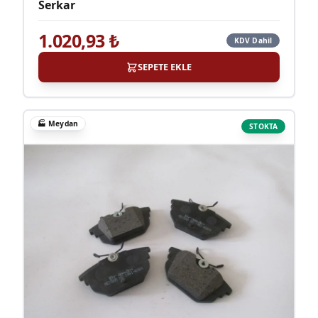
Serkar
1.020,93
₺
KDV Dahil
SEPETE EKLE
🏭
Meydan
STOKTA