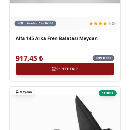
(0)
KOD:
Meydan 19616360
Alfa 145 Arka Fren Balatası Meydan
917,45
₺
KDV Dahil
SEPETE EKLE
🏭
Meydan
STOKTA