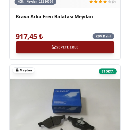
(0)
KOD:
Meydan 18216360
Brava Arka Fren Balatası Meydan
917,45
₺
KDV Dahil
SEPETE EKLE
🏭
Meydan
STOKTA