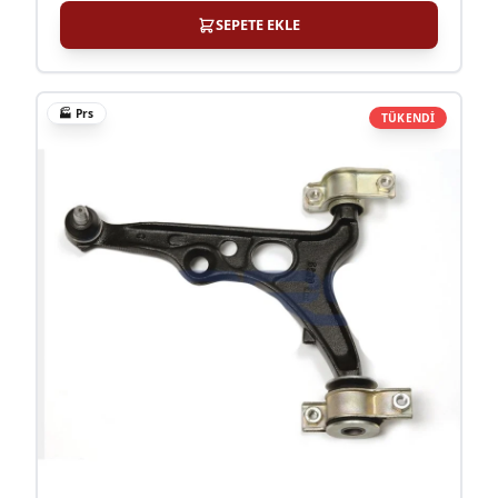
SEPETE EKLE
🏭
Prs
TÜKENDİ