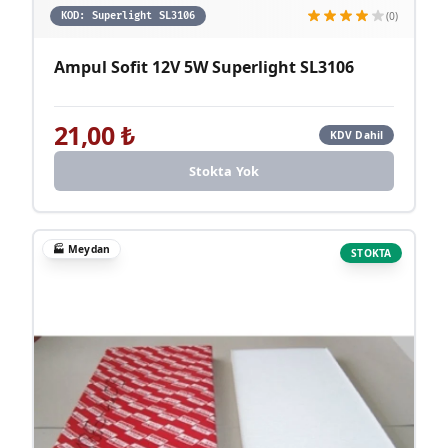
(0)
KOD:
Superlight SL3106
Ampul Sofit 12V 5W Superlight SL3106
21,00
₺
KDV Dahil
Stokta Yok
🏭
Meydan
STOKTA