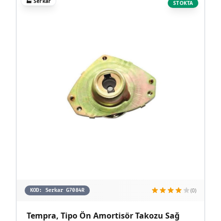
🏭
Serkar
STOKTA
(0)
KOD:
Serkar G7084R
Tempra, Tipo Ön Amortisör Takozu Sağ