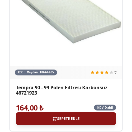
(0)
KOD:
Meydan 18664405
Tempra 90 - 99 Polen Filtresi Karbonsuz
46721923
164,00
₺
KDV Dahil
SEPETE EKLE