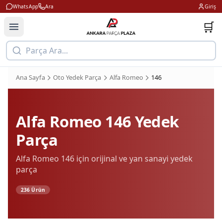
WhatsApp
Ara
Giriş
🛒
Parça Ara...
Ana Sayfa
Oto Yedek Parça
Alfa Romeo
146
Alfa Romeo
146
Yedek
Parça
Alfa Romeo
146
için orijinal ve yan sanayi yedek
parça
236
Ürün