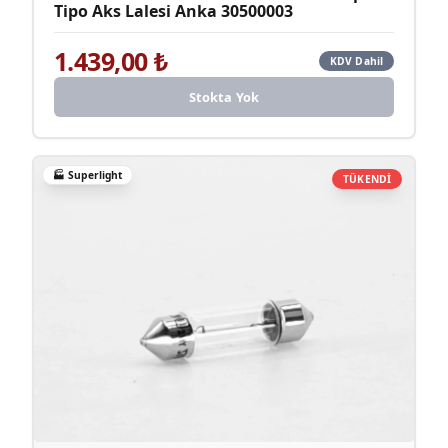
Tipo Aks Lalesi Anka 30500003
1.439,00
₺
KDV Dahil
Stokta Yok
🏭
Superlight
TÜKENDİ