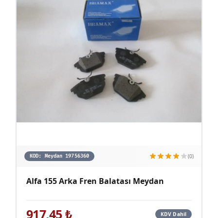
(0)
KOD:
Meydan 19756360
Alfa 155 Arka Fren Balatası Meydan
917,45
₺
KDV Dahil