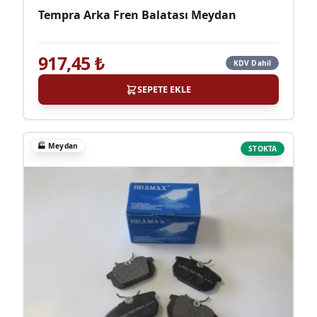
Tempra Arka Fren Balatası Meydan
917,45
₺
KDV Dahil
SEPETE EKLE
🏭
Meydan
STOKTA