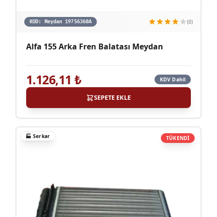
(0)
KOD:
Meydan 19756360A
Alfa 155 Arka Fren Balatası Meydan
1.126,11
₺
KDV Dahil
SEPETE EKLE
🏭
Serkar
TÜKENDİ