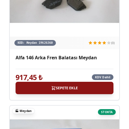
(0)
KOD:
Meydan 19626360
Alfa 146 Arka Fren Balatası Meydan
917,45
₺
KDV Dahil
SEPETE EKLE
🏭
Meydan
STOKTA