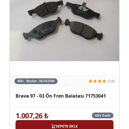
(0)
KOD:
Meydan 18216350A
Brava 97 - 03 Ön Fren Balatası 71753041
1.007,26
₺
KDV Dahil
SEPETE EKLE