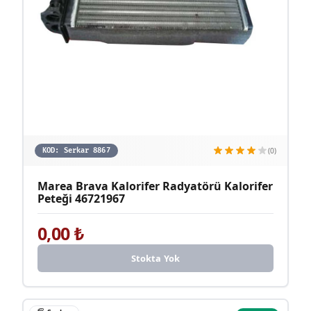
(0)
KOD:
Serkar 8867
Marea Brava Kalorifer Radyatörü Kalorifer
Peteği 46721967
0,00
₺
Stokta Yok