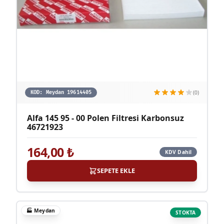
(0)
KOD:
Meydan 19614405
Alfa 145 95 - 00 Polen Filtresi Karbonsuz
46721923
164,00
₺
KDV Dahil
SEPETE EKLE
🏭
Meydan
STOKTA