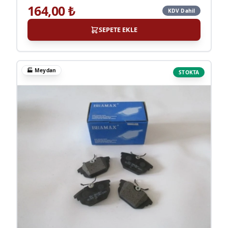
164,00
₺
KDV Dahil
SEPETE EKLE
🏭
Meydan
STOKTA