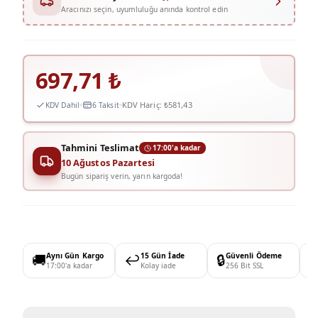
Aracınızı seçin, uyumluluğu anında kontrol edin
697,71
₺
KDV Hariç:
₺581,43
KDV Dahil
6 Taksit
Tahmini Teslimat
17:00'a kadar
10 Ağustos Pazartesi
Bugün sipariş verin, yarın kargoda!
🚚
Aynı Gün Kargo
↩️
15 Gün İade
🔒
Güvenli Ödeme

17:00'a kadar
Kolay iade
256 Bit SSL