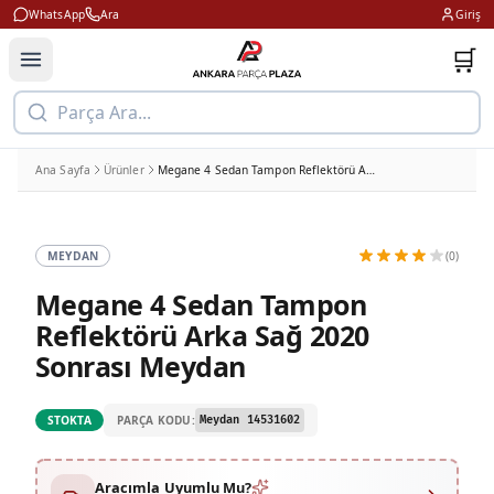
WhatsApp
Ara
Giriş
🛒
Parça Ara...
Ana Sayfa
Ürünler
Megane 4 Sedan Tampon Reflektörü Arka Sağ 2020 Sonrası Meydan
MEYDAN
(0)
Megane 4 Sedan Tampon
Reflektörü Arka Sağ 2020
Sonrası Meydan
PARÇA KODU:
STOKTA
Meydan 14531602
Aracımla Uyumlu Mu?