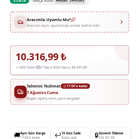
PARÇA KODU:
STOKTA
Meydan 14492601
Aracımla Uyumlu Mu?
Aracınızı seçin, uyumluluğu anında kontrol edin
10.316,99
₺
KDV Hariç:
₺8.597,49
KDV Dahil
6 Taksit
Tahmini Teslimat
17:00'a kadar
7 Ağustos Cuma
Bugün sipariş verin, yarın kargoda!
🚚
Aynı Gün Kargo
↩️
15 Gün İade
🔒
Güvenli Ödeme

17:00'a kadar
Kolay iade
256 Bit SSL