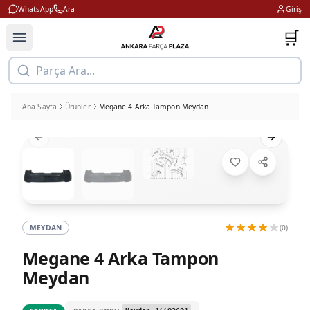
WhatsApp
Ara
Giriş
🛒
Parça Ara...
Ana Sayfa
Ürünler
Megane 4 Arka Tampon Meydan
Previous slide
Next slid
MEYDAN
(0)
Megane 4 Arka Tampon
Meydan