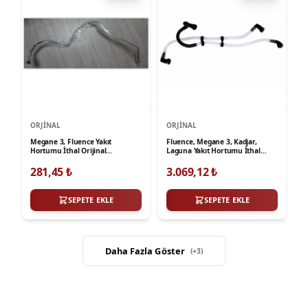
ORJINAL
ORJINAL
Megane 3, Fluence Yakıt
Fluence, Megane 3, Kadjar,
Hortumu İthal Orijinal
Laguna Yakıt Hortumu İthal
164460010R
Orijinal 166719273R-1
281,45
₺
3.069,12
₺
SEPETE EKLE
SEPETE EKLE
Daha Fazla Göster
(+
3
)