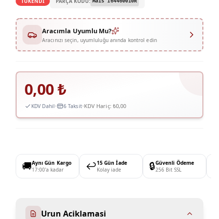
PARÇA KODU:
TÜKENDİ
Mais 164460010R
Aracımla Uyumlu Mu?
Aracınızı seçin, uyumluluğu anında kontrol edin
0,00
₺
KDV Hariç:
₺0,00
KDV Dahil
6 Taksit
🚚
Aynı Gün Kargo
↩️
15 Gün İade
🔒
Güvenli Ödeme

17:00'a kadar
Kolay iade
256 Bit SSL
Urun Aciklamasi