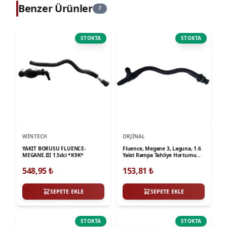
Benzer Ürünler
7
STOKTA
STOKTA
WINTECH
ORJINAL
YAKIT BORUSU FLUENCE-
Fluence, Megane 3, Laguna, 1.6
MEGANE.III 1.5dci *K9K*
Yakıt Rampa Tahliye Hortumu
Orijinal 175B28981R
548,95
₺
153,81
₺
SEPETE EKLE
SEPETE EKLE
STOKTA
STOKTA