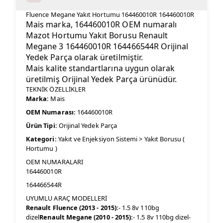
Fluence Megane Yakıt Hortumu 164460010R 164460010R
Mais marka, 164460010R OEM numaralı
Mazot Hortumu Yakıt Borusu Renault
Megane 3 164460010R 164466544R Orijinal
Yedek Parça olarak üretilmiştir.
Mais kalite standartlarına uygun olarak
üretilmiş Orijinal Yedek Parça ürünüdür.
TEKNİK ÖZELLİKLER
Marka:
Mais
OEM Numarası:
164460010R
Ürün Tipi:
Orijinal Yedek Parça
Kategori:
Yakıt ve Enjeksiyon Sistemi > Yakıt Borusu (
Hortumu )
OEM NUMARALARI
164460010R
164466544R
UYUMLU ARAÇ MODELLERİ
Renault Fluence (2013 - 2015):
- 1.5 8v 110bg
dizel
Renault Megane (2010 - 2015):
- 1.5 8v 110bg dizel-