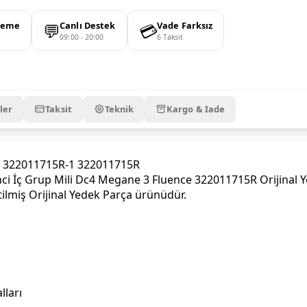
💬
💳
deme
Canlı Destek
Vade Farksız
09:00 - 20:00
6 Taksit
ler
Taksit
Teknik
Kargo & Iade
PO 322011715R-1 322011715R
i İç Grup Mili Dc4 Megane 3 Fluence 322011715R Orijinal Yed
tilmiş Orijinal Yedek Parça ürünüdür.
lları