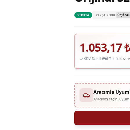
PARÇA KODU:
STOKTA
Orjinal
1.053,17
KDV Dahil
6 Taksit
KDV Ha
Aracımla Uyum
Aracınızı seçin, uyu