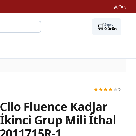
Giriş
🛒
Sepet
0
ürün
(0)
Clio Fluence Kadjar
kinci Grup Mili İthal
22011715R-1