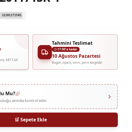
 322011715R1
Tahmini Teslimat
₺
17:00'a kadar
10 Ağustos Pazartesi
riç:
₺877,64
Bugün sipariş verin, yarın kargoda!
lu Mu?
mluluğu anında kontrol edin
🛒 Sepete Ekle