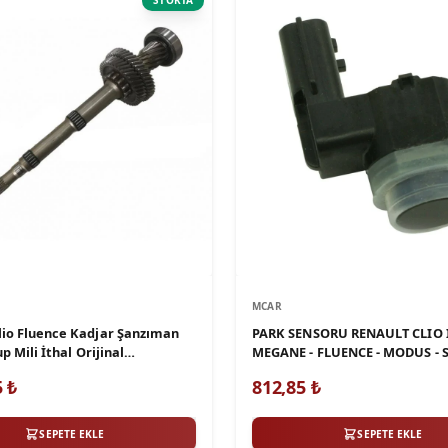
STOKTA
MCAR
io Fluence Kadjar Şanzıman
PARK SENSORU RENAULT CLIO I
p Mili İthal Orijinal
MEGANE - FLUENCE - MODUS - S
R-1
CAPTUR - KADJAR - KANGOO - T
5
₺
812,85
₺
SEPETE EKLE
SEPETE EKLE