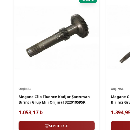
STOKTA
ORJINAL
ORJINAL
Megane Clio Fluence Kadjar Şanzıman
Megane Cl
Birinci Grup Mili Orijinal 322010595R
Birinci Gru
322017043
1.053,17
₺
1.394,9
SEPETE EKLE