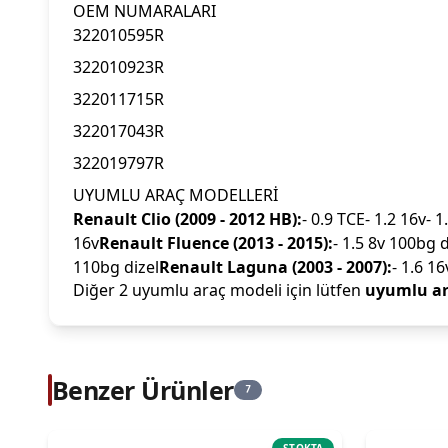
OEM NUMARALARI
322010595R
322010923R
322011715R
322017043R
322019797R
UYUMLU ARAÇ MODELLERİ
Renault Clio (2009 - 2012 HB):
- 0.9 TCE- 1.2 16v- 1
16v
Renault Fluence (2013 - 2015):
- 1.5 8v 100bg d
110bg dizel
Renault Laguna (2003 - 2007):
- 1.6 16
Diğer 2 uyumlu araç modeli için lütfen
uyumlu ar
Benzer Ürünler
7