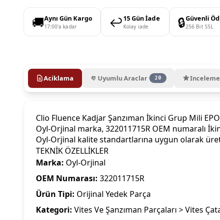
🚚
↩️
🔒
Aynı Gün Kargo
15 Gün İade
Güvenli Ö
17:00'a kadar
Kolay iade
256 Bit SSL
Aciklama
Uyumlu Araclar
Inceleme
20
Clio Fluence Kadjar Şanzıman İkinci Grup Mili E
Oyl-Orjinal marka, 322011715R OEM numaralı İkinc
Oyl-Orjinal kalite standartlarına uygun olarak üre
TEKNİK ÖZELLİKLER
Marka:
Oyl-Orjinal
OEM Numarası:
322011715R
Ürün Tipi:
Orijinal Yedek Parça
Kategori:
Vites Ve Şanzıman Parçaları > Vites Çata