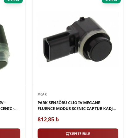
STOKTA
STOKTA
MCAR
V -
PARK SENSÖRÜ CLIO IV MEGANE
CENIC -
FLUENCE MODUS SCENIC CAPTUR KADJAR
RAFI
KANGOO TRAFIC MASTER
812,85
₺
SEPETE EKLE