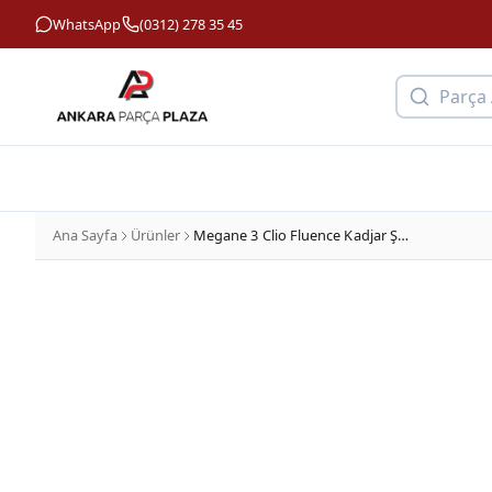
WhatsApp
(0312) 278 35 45
Parça
Ana Sayfa
Ürünler
Megane 3 Clio Fluence Kadjar Şanzıman İkinci Grup Mili İthal Orijinal 322011715R-1