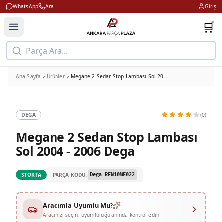
WhatsApp
Ara
Giriş
🛒
Parça Ara...
Ana Sayfa
Ürünler
Megane 2 Sedan Stop Lambası Sol 2004 - 2006 Dega
DEGA
(0)
Megane 2 Sedan Stop Lambası
Sol 2004 - 2006 Dega
PARÇA KODU:
STOKTA
Dega REN10ME022
Aracımla Uyumlu Mu?
Aracınızı seçin, uyumluluğu anında kontrol edin