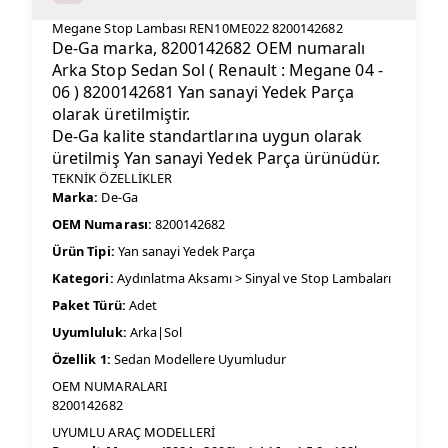
Megane Stop Lambası REN10ME022 8200142682
De-Ga marka, 8200142682 OEM numaralı
Arka Stop Sedan Sol ( Renault : Megane 04 -
06 ) 8200142681 Yan sanayi Yedek Parça
olarak üretilmiştir.
De-Ga kalite standartlarına uygun olarak
üretilmiş Yan sanayi Yedek Parça ürünüdür.
TEKNİK ÖZELLİKLER
Marka:
De-Ga
OEM Numarası:
8200142682
Ürün Tipi:
Yan sanayi Yedek Parça
Kategori:
Aydınlatma Aksamı > Sinyal ve Stop Lambaları
Paket Türü:
Adet
Uyumluluk:
Arka|Sol
Özellik 1:
Sedan Modellere Uyumludur
OEM NUMARALARI
8200142682
UYUMLU ARAÇ MODELLERİ