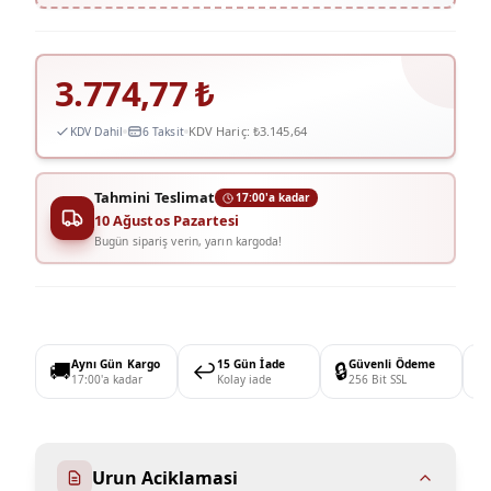
3.774,77
₺
KDV Hariç:
₺3.145,64
KDV Dahil
6 Taksit
Tahmini Teslimat
17:00'a kadar
10 Ağustos Pazartesi
Bugün sipariş verin, yarın kargoda!
🚚
Aynı Gün Kargo
↩️
15 Gün İade
🔒
Güvenli Ödeme

17:00'a kadar
Kolay iade
256 Bit SSL
Urun Aciklamasi