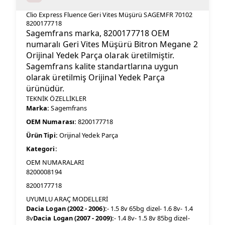
Clio Express Fluence Geri Vites Müşürü SAGEMFR 70102
8200177718
Sagemfrans marka, 8200177718 OEM
numaralı Geri Vites Müşürü Bitron Megane 2
Orijinal Yedek Parça olarak üretilmiştir.
Sagemfrans kalite standartlarına uygun
olarak üretilmiş Orijinal Yedek Parça
ürünüdür.
TEKNİK ÖZELLİKLER
Marka:
Sagemfrans
OEM Numarası:
8200177718
Ürün Tipi:
Orijinal Yedek Parça
Kategori:
OEM NUMARALARI
8200008194
8200177718
UYUMLU ARAÇ MODELLERİ
Dacia Logan (2002 - 2006):
- 1.5 8v 65bg dizel- 1.6 8v- 1.4
8v
Dacia Logan (2007 - 2009):
- 1.4 8v- 1.5 8v 85bg dizel-