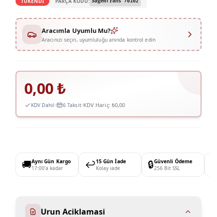
PARÇA KODU:
TÜKENDİ
Sagemfrans 70102
Aracımla Uyumlu Mu?
Aracınızı seçin, uyumluluğu anında kontrol edin
0,00
₺
KDV Hariç:
₺0,00
KDV Dahil
6 Taksit
🚚
Aynı Gün Kargo
↩️
15 Gün İade
🔒
Güvenli Ödeme

17:00'a kadar
Kolay iade
256 Bit SSL
Urun Aciklamasi