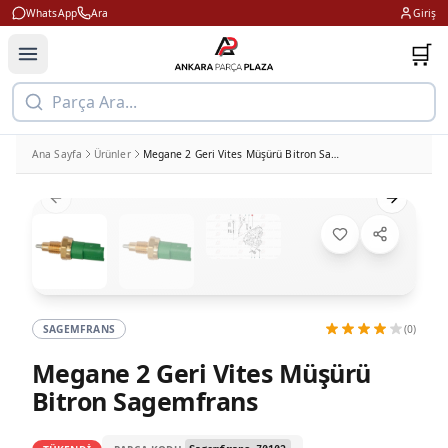
WhatsApp
Ara
Giriş
🛒
Parça Ara...
Ana Sayfa
Ürünler
Megane 2 Geri Vites Müşürü Bitron Sagemfrans
Previous slide
Next slid
SAGEMFRANS
(0)
Megane 2 Geri Vites Müşürü
Bitron Sagemfrans