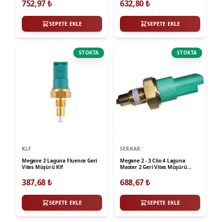
752,97
₺
632,80
₺
SEPETE EKLE
SEPETE EKLE
STOKTA
STOKTA
KLF
SERKAR
Megane 2 Laguna Fluence Geri
Megane 2 - 3 Clio 4 Laguna
Vites Müşürü Klf
Master 2 Geri Vites Müşürü
Serkar
387,68
₺
688,67
₺
SEPETE EKLE
SEPETE EKLE