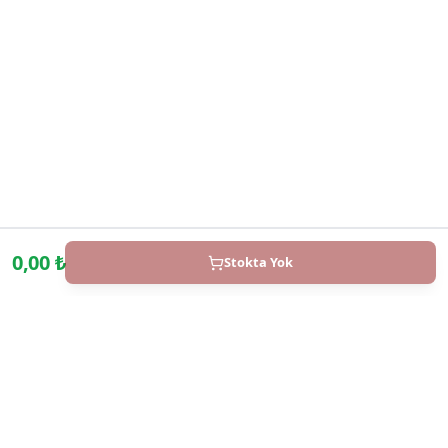
0,00
₺
Stokta Yok
WhatsApp