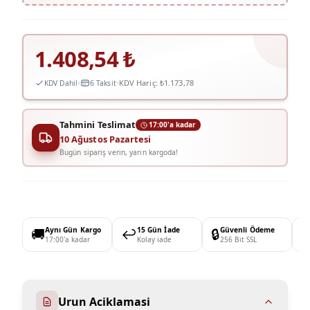
1.408,54
₺
KDV Hariç:
₺1.173,78
KDV Dahil
6 Taksit
Tahmini Teslimat
17:00'a kadar
10 Ağustos Pazartesi
Bugün sipariş verin, yarın kargoda!
🚚
Aynı Gün Kargo
↩️
15 Gün İade
🔒
Güvenli Ödeme

17:00'a kadar
Kolay iade
256 Bit SSL
Urun Aciklamasi