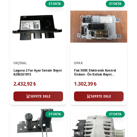
STOKTA
STOKTA
ORJINAL
OPAR
Laguna 2 Far Ayar Sensör Beyni
Fiat 500X Elektronik Kontrol
8200261815
Ünitesi - Ön Koltuk Beyni
Altındaki Beyin 53198235
2.432,92
₺
1.302,39
₺
SEPETE EKLE
SEPETE EKLE
STOKTA
STOKTA