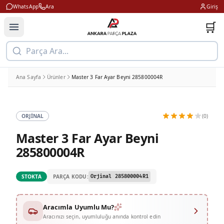
WhatsApp
Ara
Giriş
🛒
Parça Ara...
Ana Sayfa
Ürünler
Master 3 Far Ayar Beyni 285800004R
ORJINAL
(0)
Master 3 Far Ayar Beyni
285800004R
PARÇA KODU:
STOKTA
Orjinal 285800004R1
Aracımla Uyumlu Mu?
Aracınızı seçin, uyumluluğu anında kontrol edin