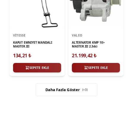
VITESSE
VALEO
KAPUT EMNIYET MANDALI
ALTERNATOR KMP 10>
MASTER.III
MASTER.III 2.3dci
134,21
₺
21.199,42
₺
SEPETE EKLE
SEPETE EKLE
Daha Fazla Göster
(+
3
)