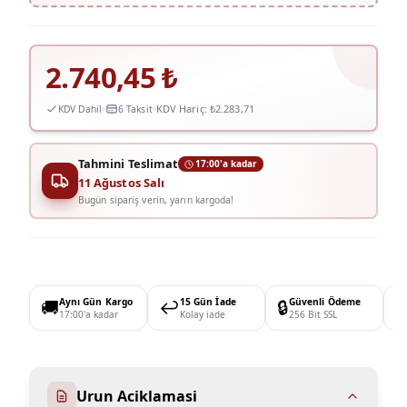
2.740,45
₺
KDV Hariç:
₺2.283,71
KDV Dahil
6 Taksit
Tahmini Teslimat
17:00'a kadar
11 Ağustos Salı
Bugün sipariş verin, yarın kargoda!
🚚
Aynı Gün Kargo
↩️
15 Gün İade
🔒
Güvenli Ödeme

17:00'a kadar
Kolay iade
256 Bit SSL
Urun Aciklamasi