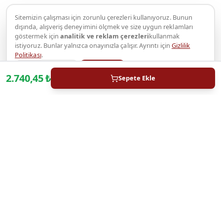
Sitemizin çalışması için zorunlu çerezleri kullanıyoruz. Bunun
dışında, alışveriş deneyimini ölçmek ve size uygun reklamları
göstermek için
analitik ve reklam çerezleri
kullanmak
istiyoruz. Bunlar yalnızca onayınızla çalışır. Ayrıntı için
Gizlilik
Politikası
.
Yalnızca zorunlu
Kabul et
2.740,45
₺
Sepete Ekle
WhatsApp
KURUMSAL
Hakkımızda