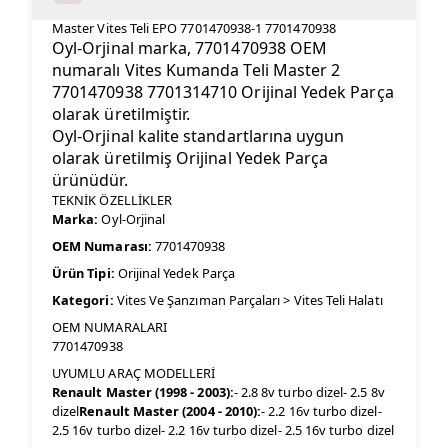
Master Vites Teli EPO 7701470938-1 7701470938
Oyl-Orjinal marka, 7701470938 OEM
numaralı Vites Kumanda Teli Master 2
7701470938 7701314710 Orijinal Yedek Parça
olarak üretilmiştir.
Oyl-Orjinal kalite standartlarına uygun
olarak üretilmiş Orijinal Yedek Parça
ürünüdür.
TEKNİK ÖZELLİKLER
Marka:
Oyl-Orjinal
OEM Numarası:
7701470938
Ürün Tipi:
Orijinal Yedek Parça
Kategori:
Vites Ve Şanzıman Parçaları > Vites Teli Halatı
OEM NUMARALARI
7701470938
UYUMLU ARAÇ MODELLERİ
Renault Master (1998 - 2003):
- 2.8 8v turbo dizel- 2.5 8v
dizel
Renault Master (2004 - 2010):
- 2.2 16v turbo dizel-
2.5 16v turbo dizel- 2.2 16v turbo dizel- 2.5 16v turbo dizel