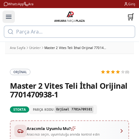
WhatsApp
Ara
Giriş
🛒
Parça Ara...
Ana Sayfa
Ürünler
Master 2 Vites Teli İthal Orijinal 7701470938-1
ORJINAL
(0)
Master 2 Vites Teli İthal Orijinal
7701470938-1
PARÇA KODU:
STOKTA
Orjinal 77014709381
Aracımla Uyumlu Mu?
Aracınızı seçin, uyumluluğu anında kontrol edin