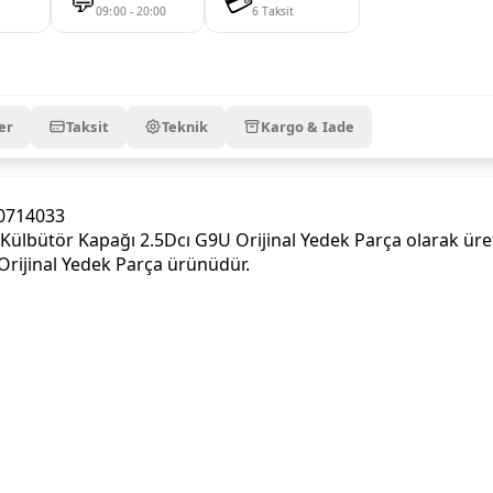
💬
💳
09:00 - 20:00
6 Taksit
er
Taksit
Teknik
Kargo & Iade
00714033
bütör Kapağı 2.5Dcı G9U Orijinal Yedek Parça olarak üreti
 Orijinal Yedek Parça ürünüdür.