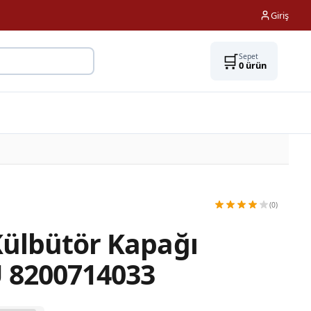
Giriş
🛒
Sepet
0
ürün
(0)
Külbütör Kapağı
U 8200714033