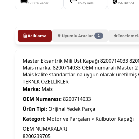
🚚
↩️
🔒
17:00'a kadar
Kolay iade
256 Bit SSL
Aciklama
Uyumlu Araclar
Incelemel
1
Master Eksantrik Mili Üst Kapağı 8200714033 82
Mais marka, 8200714033 OEM numaralı Master 2 Kül
Mais kalite standartlarına uygun olarak üretilmiş
TEKNİK ÖZELLİKLER
Marka:
Mais
OEM Numarası:
8200714033
Ürün Tipi:
Orijinal Yedek Parça
Kategori:
Motor ve Parçaları > Külbütör Kapağı
OEM NUMARALARI
8200239705