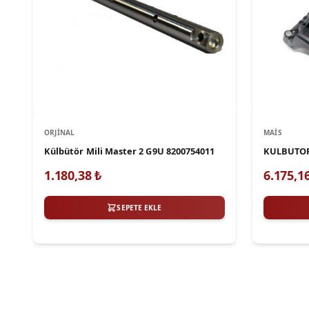
ORJINAL
MAIS
Külbütör Mili Master 2 G9U 8200754011
KULBUTOR
1.180,38
₺
6.175,1
SEPETE EKLE