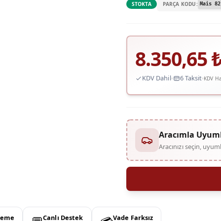
PARÇA KODU:
STOKTA
Mais 82
8.350,65
KDV Dahil
6 Taksit
KDV Ha
Aracımla Uyum
Aracınızı seçin, uyu
deme
Canlı Destek
Vade Farksız