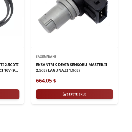
SAGEMFRANS
I 2.5CDTI
EKSANTRIK DEVIR SENSORU MASTER.II
I 16V (97-
2.5dci LAGUNA.II 1.9dci
664,05
₺
SEPETE EKLE