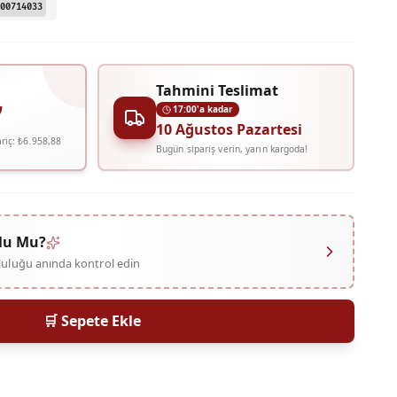
00714033
Tahmini Teslimat
₺
17:00'a kadar
10 Ağustos Pazartesi
riç:
₺6.958,88
Bugün sipariş verin, yarın kargoda!
lu Mu?
mluluğu anında kontrol edin
🛒 Sepete Ekle