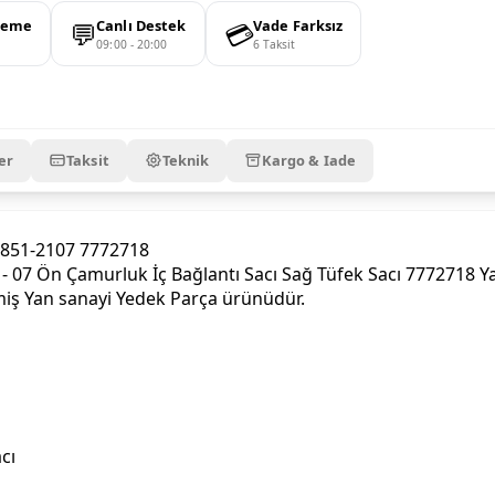
💬
💳
deme
Canlı Destek
Vade Farksız
09:00 - 20:00
6 Taksit
er
Taksit
Teknik
Kargo & Iade
1851-2107 7772718
 Ön Çamurluk İç Bağlantı Sacı Sağ Tüfek Sacı 7772718 Yan 
miş Yan sanayi Yedek Parça ürünüdür.
cı