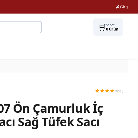
Giriş
🛒
Sepet
0
ürün
(0)
07 Ön Çamurluk İç
acı Sağ Tüfek Sacı