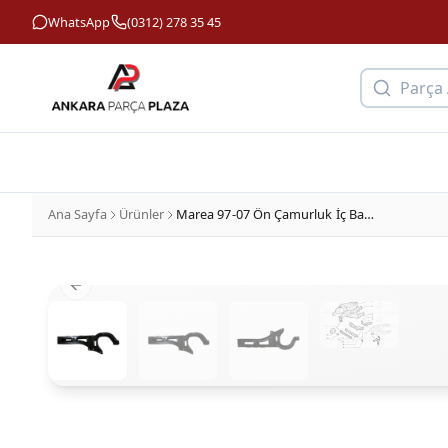
WhatsApp
(0312) 278 35 45
Parça
Ana Sayfa
Ürünler
Marea 97-07 Ön Çamurluk İç Bağlantı Sacı Sağ Tüfek Sacı Meydan
Previous slide