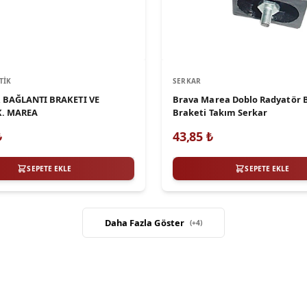
TIK
SERKAR
 BAĞLANTI BRAKETI VE
Brava Marea Doblo Radyatör 
K. MAREA
Braketi Takım Serkar
₺
43,85
₺
SEPETE EKLE
SEPETE EKLE
Daha Fazla Göster
(+
4
)