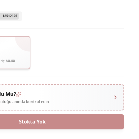
n 18512107
riç:
₺0,00
lu Mu?
mluluğu anında kontrol edin
Stokta Yok