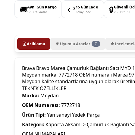
🚚
↩️
🔒
Aynı Gün Kargo
15 Gün İade
Güvenli Ö
17:00'a kadar
Kolay iade
256 Bit SSL
Aciklama
Uyumlu Araclar
Incelemel
7
Brava Bravo Marea Çamurluk Bağlantı Sacı MYD 
Meydan marka, 7772718 OEM numaralı Marea 97 - 07
Meydan kalite standartlarına uygun olarak üretil
TEKNİK ÖZELLİKLER
Marka:
Meydan
OEM Numarası:
7772718
Ürün Tipi:
Yan sanayi Yedek Parça
Kategori:
Kaporta Aksamı > Çamurluk Bağlantı Sa
OEM NUMARALARI