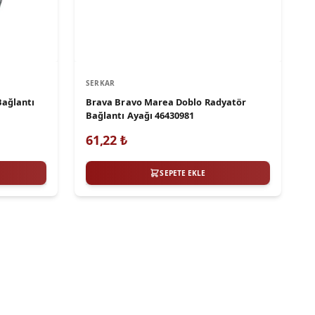
SERKAR
Bağlantı
Brava Bravo Marea Doblo Radyatör
Bağlantı Ayağı 46430981
61,22
₺
SEPETE EKLE