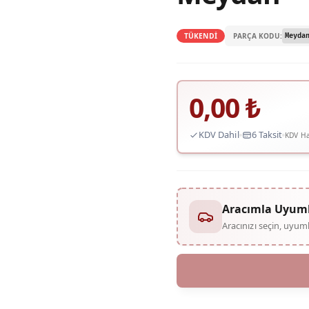
PARÇA KODU:
TÜKENDİ
Meyda
0,00
₺
KDV Dahil
6 Taksit
KDV Ha
Aracımla Uyum
Aracınızı seçin, uyu