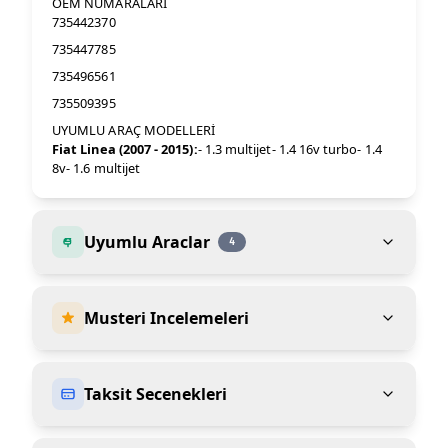
OEM NUMARALARI
735442370
735447785
735496561
735509395
UYUMLU ARAÇ MODELLERİ
Fiat Linea (2007 - 2015):
- 1.3 multijet- 1.4 16v turbo- 1.4
8v- 1.6 multijet
Uyumlu Araclar
4
Musteri Incelemeleri
Taksit Secenekleri