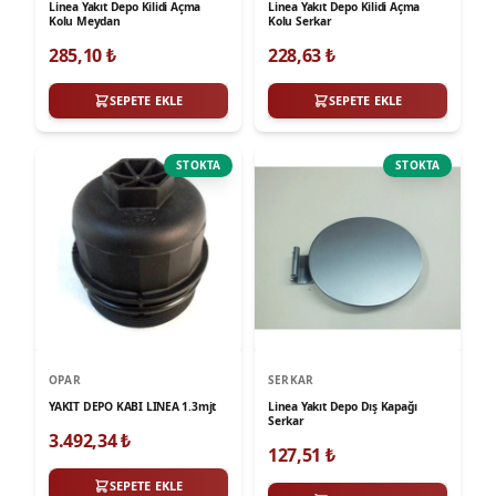
Linea Yakıt Depo Kilidi Açma
Linea Yakıt Depo Kilidi Açma
Kolu Meydan
Kolu Serkar
285,10
₺
228,63
₺
SEPETE EKLE
SEPETE EKLE
STOKTA
STOKTA
OPAR
SERKAR
YAKIT DEPO KABI LINEA 1.3mjt
Linea Yakıt Depo Dış Kapağı
Serkar
3.492,34
₺
127,51
₺
SEPETE EKLE