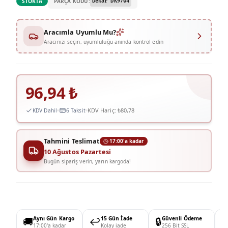
PARÇA KODU:
STOKTA
Dekar DK9704
Aracımla Uyumlu Mu?
Aracınızı seçin, uyumluluğu anında kontrol edin
96,94
₺
KDV Hariç:
₺80,78
KDV Dahil
6 Taksit
Tahmini Teslimat
17:00'a kadar
10 Ağustos Pazartesi
Bugün sipariş verin, yarın kargoda!
🚚
Aynı Gün Kargo
↩️
15 Gün İade
🔒
Güvenli Ödeme

17:00'a kadar
Kolay iade
256 Bit SSL