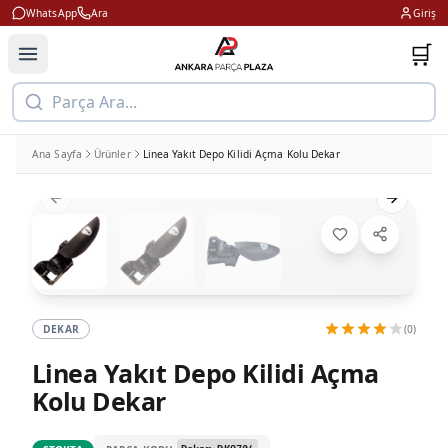
WhatsApp
Ara
Giriş
🛒
Parça Ara...
Ana Sayfa
Ürünler
Linea Yakıt Depo Kilidi Açma Kolu Dekar
Previous slide
Next slid
DEKAR
(0)
Linea Yakıt Depo Kilidi Açma
Kolu Dekar