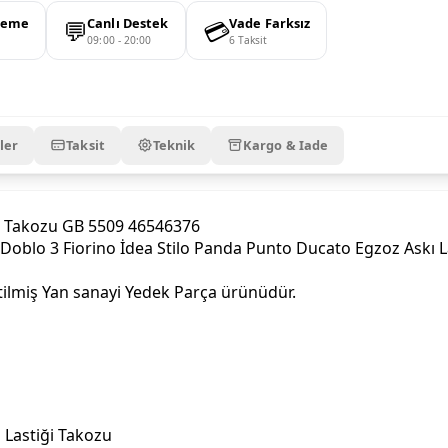
💬
💳
deme
Canlı Destek
Vade Farksız
09:00 - 20:00
6 Taksit
ler
Taksit
Teknik
Kargo & Iade
ik Takozu GB 5509 46546376
blo 3 Fiorino İdea Stilo Panda Punto Ducato Egzoz Askı La
tilmiş Yan sanayi Yedek Parça ürünüdür.
 Lastiği Takozu