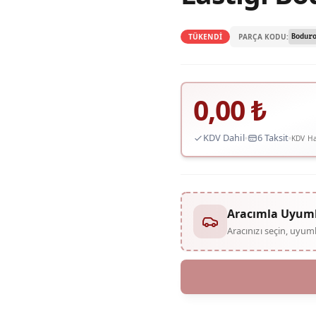
PARÇA KODU:
TÜKENDİ
Bodur
0,00
₺
KDV Dahil
6 Taksit
KDV Ha
Aracımla Uyum
Aracınızı seçin, uyu