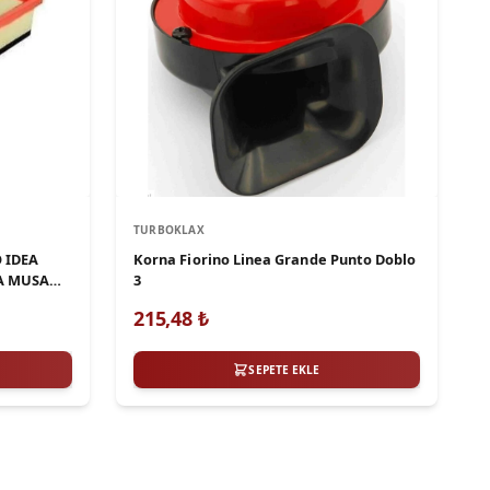
TURBOKLAX
 IDEA
Korna Fiorino Linea Grande Punto Doblo
A MUSA
3
215,48
₺
SEPETE EKLE