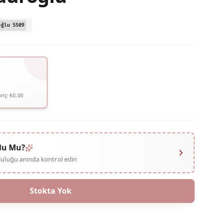
oğlu 5509
riç:
₺0,00
lu Mu?
mluluğu anında kontrol edin
Stokta Yok