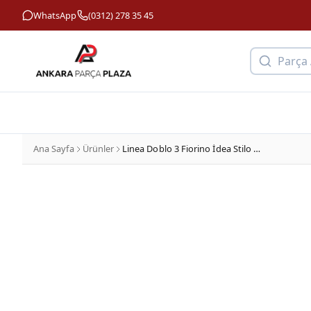
WhatsApp
(0312) 278 35 45
Parça
Ana Sayfa
Ürünler
Linea Doblo 3 Fiorino İdea Stilo Panda Punto Ducato Egzoz Askı Lastiği Boduroğlu