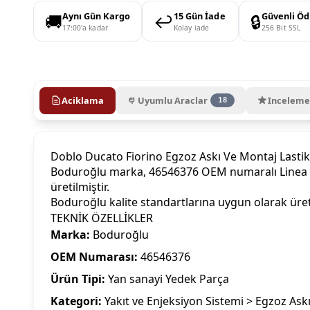
🚚
↩️
🔒
Aynı Gün Kargo
15 Gün İade
Güvenli Ö
17:00'a kadar
Kolay iade
256 Bit SSL
Aciklama
Uyumlu Araclar
Inceleme
18
Doblo Ducato Fiorino Egzoz Askı Ve Montaj Last
Boduroğlu marka, 46546376 OEM numaralı Linea Do
üretilmiştir.
Boduroğlu kalite standartlarına uygun olarak üre
TEKNİK ÖZELLİKLER
Marka:
Boduroğlu
OEM Numarası:
46546376
Ürün Tipi:
Yan sanayi Yedek Parça
Kategori:
Yakıt ve Enjeksiyon Sistemi > Egzoz Askı