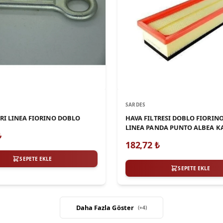
SARDES
RI LINEA FIORINO DOBLO
HAVA FILTRESI DOBLO FIORINO
LINEA PANDA PUNTO ALBEA K
₺
1,2 / 1,4
182,72
₺
SEPETE EKLE
SEPETE EKLE
Daha Fazla Göster
(+
4
)